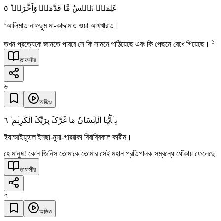
٥
عَلِمَتۡ نَفۡسٌ مَّا قَدَّمَتۡ وَاَخَّرَتۡ ؕ
‘আলিমাত নাফছুম মা-কাদ্দামাত ওয়া আখখারাত।
১
তখন প্রত্যেকে জানতে পারবে সে কি সামনে পাঠিয়েছে এবং কি পেছনে রেখে গিয়েছে।
তাফসীর
৬
অডিও
٦
یٰۤاَیُّہَا الۡاِنۡسَانُ مَا غَرَّکَ بِرَبِّکَ الۡکَرِیۡمِ ۙ
ইয়াআইয়ূহাল ইনছা-নুমা-গাররাকা বিরাব্বিকাল কারীম।
হে মানুষ! কোন জিনিস তোমাকে তোমার সেই মহান প্রতিপালক সম্বন্ধে ধোঁকায় ফেলেছে
তাফসীর
৭
অডিও