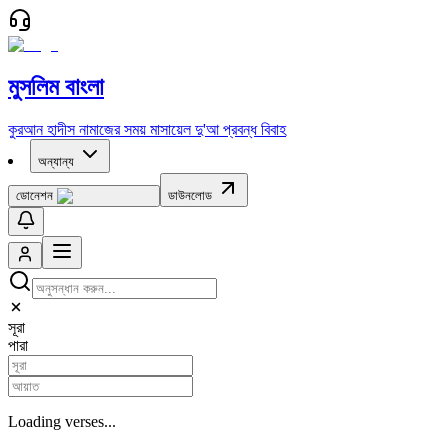
মুসলিম বাংলা
কুরআন
হাদীস
নামাজের সময়
মাসায়েল
দু'আ
প্রবন্ধ
বিবাহ
অন্যান্য
ডোনেশন
ডাউনলোড
সূরা
পারা
Loading verses...