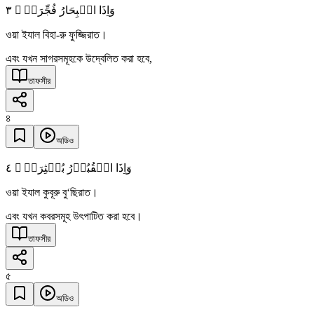
٣
وَاِذَا الۡبِحَارُ فُجِّرَتۡ ۙ
ওয়া ইযাল বিহা-রু ফুজ্জিরাত।
এবং যখন সাগরসমূহকে উদ্বেলিত করা হবে,
তাফসীর
৪
অডিও
٤
وَاِذَا الۡقُبُوۡرُ بُعۡثِرَتۡ ۙ
ওয়া ইযাল কুবূরু বু‘ছিরাত।
এবং যখন কবরসমূহ উৎপাটিত করা হবে।
তাফসীর
৫
অডিও