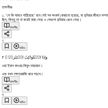
তাফসীরঃ
১. ‘সে কি সামনে পাঠিয়েছে’ বলে সেই সব সৎকর্ম বোঝানো হয়েছে, যা দুনিয়ার জীবনে সম
ছিল, কিন্তু তা না করেই মারা গেছে ও সেগুলো দুনিয়ায় রেখে গেছে।
তাফসীর
২
অডিও
٢
وَاِذَا الۡکَوَاکِبُ انۡتَثَرَتۡ ۙ
ওয়া ইযাল কাওয়া-কিবুন তাছারাত।
এবং যখন নক্ষত্ররাজি ঝরে পড়বে।
তাফসীর
৩
অডিও