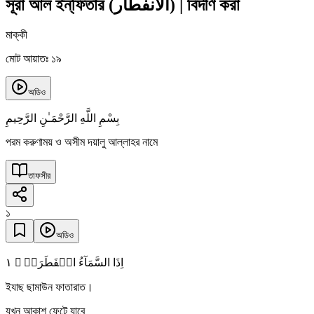
সূরা আল ইন্‌ফিতার
(
الانفطار
)
|
বিদীর্ণ করা
মাক্কী
মোট আয়াতঃ ১৯
অডিও
بِسْمِ اللَّهِ الرَّحْمَـٰنِ الرَّحِيمِ
পরম করুণাময় ও অসীম দয়ালু আল্লাহর নামে
তাফসীর
১
অডিও
١
اِذَا السَّمَآءُ انۡفَطَرَتۡ ۙ
ইযাছ ছামাউন ফাতারাত।
যখন আকাশ ফেটে যাবে