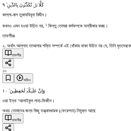
٩
کَلَّا بَلۡ تُکَذِّبُوۡنَ بِالدِّیۡنِ ۙ
কাল্লা-বাল তুকাযযিবূনা বিদ্দীন।
২
কখনও এমন হওয়া উচিত নয়,
কিন্তু তোমরা কর্মফলকে অস্বীকার করছ।
তাফসীরঃ
২. অর্থাৎ আল্লাহ তাআলার শক্তি সম্পর্কে এই ধোঁকায় থাকা উচিত নয় যে, তিনি মৃতদেরকে
তাফসীর
১০
অডিও
١۰
وَاِنَّ عَلَیۡکُمۡ لَحٰفِظِیۡنَ ۙ
ওয়া ইন্না ‘আলাইকুম লাহা-ফিজীন।
অথচ তোমাদের জন্য কিছু তত্ত্বাবধায়ক (ফেরেশতা) নিযুক্ত আছে
তাফসীর