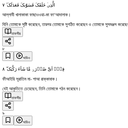
٧
الَّذِیۡ خَلَقَکَ فَسَوّٰىکَ فَعَدَلَکَ ۙ
আল্লাযী খালাকাকা ফাছাওওয়া-কা ফা‘আদালাক।
যিনি তোমাকে সৃষ্টি করেছেন, তারপর তোমাকে সুগঠিত করেছেন ও তোমাকে সুসমঞ্জস করেছ
তাফসীর
৮
অডিও
٨
فِیۡۤ اَیِّ صُوۡرَۃٍ مَّا شَآءَ رَکَّبَکَ ؕ
ফীআইয়ি সূরাতিম মা- শাআ রাক্কাবাক।
যেই আকৃতিতে চেয়েছেন, তিনি তোমাকে গঠন করেছেন।
তাফসীর
৯
অডিও