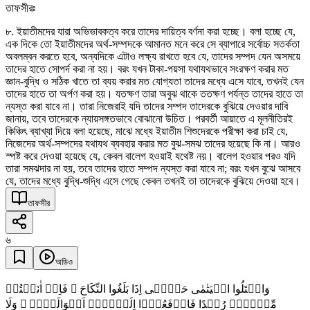
তাফসীরঃ
৮. ইয়াতীমদের যারা অভিভাবকত্ব করে তাদের দায়িত্ব বর্ণনা করা হচ্ছে। বলা হচ্ছে যে,
এক দিকে তো ইয়াতীমদের অর্থ-সম্পদকে আমানত মনে করে সে ব্যাপারে সর্বোচ্চ সতর্কতা
অবলম্বন করতে হবে, অন্যদিকে এটাও লক্ষ্য রাখতে হবে যে, তাদের সম্পদ যেন অসময়ে
তাদের হাতে সোপর্দ করা না হয়। বরং যখন টাকা-পয়সা যথাযথভাবে সংরক্ষণ করার মত
জ্ঞান-বুদ্ধি ও সঠিক খাতে তা ব্যয় করার মত যোগ্যতা তাদের মধ্যে এসে যাবে, তখনই যেন
তাদের হাতে তা অর্পণ করা হয়। যতক্ষণ তারা অবুঝ থাকে ততক্ষণ পর্যন্ত তাদের হাতে তা
ন্যস্ত করা যাবে না। তারা নিজেরাই যদি তাদের সম্পদ তাদেরকে বুঝিয়ে দেওয়ার দাবি
জানায়, তবে তাদেরকে ন্যায়সঙ্গতভাবে বোঝানো উচিত। পরবর্তী আয়াতে এ মূলনীতিরই
কিঞ্চিৎ ব্যাখ্যা দিয়ে বলা হয়েছে, মাঝে মধ্যে ইয়াতীম শিশুদেরকে পরীক্ষা করা চাই যে,
নিজেদের অর্থ-সম্পদের যথাযথ ব্যবহার করার মত বুঝ-সমঝ তাদের হয়েছে কি না। আরও
স্পষ্ট করে দেওয়া হয়েছে যে, কেবল বালেগ হওয়াই যথেষ্ট নয়। বালেগ হওয়ার পরও যদি
তারা সমঝদার না হয়, তবে তাদের হাতে সম্পদ ন্যস্ত করা যাবে না; বরং যখন বুঝে আসবে
যে, তাদের মধ্যে বুদ্ধি-শুদ্ধি এসে গেছে কেবল তখনই তা তাদেরকে বুঝিয়ে দেওয়া হবে।
তাফসীর
৬
অডিও
وَابۡتَلُوا الۡیَتٰمٰی حَتّٰۤی اِذَا بَلَغُوا النِّکَاحَ ۚ فَاِنۡ اٰنَسۡتُمۡ
مِّنۡہُمۡ رُشۡدًا فَادۡفَعُوۡۤا اِلَیۡہِمۡ اَمۡوَالَہُمۡ ۚ وَلَا