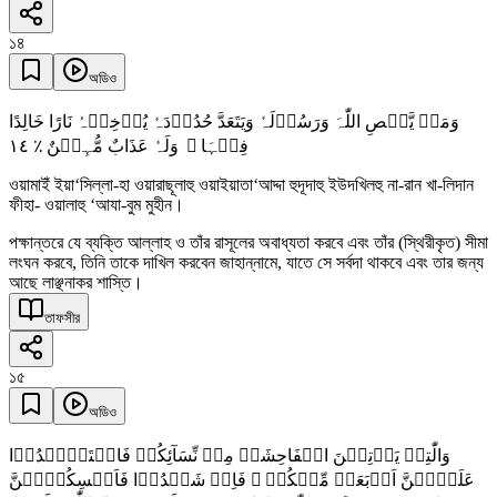
১৪
অডিও
وَمَنۡ یَّعۡصِ اللّٰہَ وَرَسُوۡلَہٗ وَیَتَعَدَّ حُدُوۡدَہٗ یُدۡخِلۡہُ نَارًا خَالِدًا
١٤
فِیۡہَا ۪ وَلَہٗ عَذَابٌ مُّہِیۡنٌ ٪
ওয়ামাইঁ ইয়া‘সিল্লা-হা ওয়ারাছূলাহু ওয়াইয়াতা‘আদ্দা হুদূদাহু ইউদখিলহু না-রান খা-লিদান
ফীহা- ওয়ালাহু ‘আযা-বুম মুহীন।
পক্ষান্তরে যে ব্যক্তি আল্লাহ ও তাঁর রাসূলের অবাধ্যতা করবে এবং তাঁর (স্থিরীকৃত) সীমা
লংঘন করবে, তিনি তাকে দাখিল করবেন জাহান্নামে, যাতে সে সর্বদা থাকবে এবং তার জন্য
আছে লাঞ্ছনাকর শাস্তি।
তাফসীর
১৫
অডিও
وَالّٰتِیۡ یَاۡتِیۡنَ الۡفَاحِشَۃَ مِنۡ نِّسَآئِکُمۡ فَاسۡتَشۡہِدُوۡا
عَلَیۡہِنَّ اَرۡبَعَۃً مِّنۡکُمۡ ۚ فَاِنۡ شَہِدُوۡا فَاَمۡسِکُوۡہُنَّ