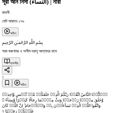
সূরা আন নিসা
(
النساء
)
|
নারী
মাদানী
মোট আয়াতঃ ১৭৬
অডিও
بِسْمِ اللَّهِ الرَّحْمَـٰنِ الرَّحِيمِ
পরম করুণাময় ও অসীম দয়ালু আল্লাহর নামে
তাফসীর
১
অডিও
یٰۤاَیُّہَا النَّاسُ اتَّقُوۡا رَبَّکُمُ الَّذِیۡ خَلَقَکُمۡ مِّنۡ نَّفۡسٍ وَّاحِدَۃٍ
وَّخَلَقَ مِنۡہَا زَوۡجَہَا وَبَثَّ مِنۡہُمَا رِجَالًا کَثِیۡرًا وَّنِسَآءً ۚ
وَاتَّقُوا اللّٰہَ الَّذِیۡ تَسَآءَلُوۡنَ بِہٖ وَالۡاَرۡحَامَ ؕ اِنَّ اللّٰہَ کَانَ
١
عَلَیۡکُمۡ رَقِیۡبًا