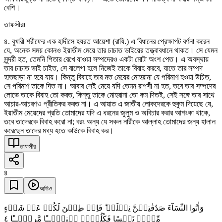
বেশি।
তাফসীরঃ
৪. বুখারী শরীফের এক হাদীসে হযরত আয়েশা (রাযি.) এ বিধানের প্রেক্ষাপট বর্ণনা করেন
যে, অনেক সময় কোনও ইয়াতীম মেয়ে তার চাচাত ভাইয়ের তত্ত্বাবধানে থাকত। সে যেমন
সুন্দরী হত, তেমনি পিতার রেখে যাওয়া সম্পদেরও একটা মোটা অংশ পেত। এ অবস্থায়
তার চাচাত ভাই চাইত, সে বালেগা হলে নিজেই তাকে বিবাহ করবে, যাতে তার সম্পদ
হাতছাড়া না হয়ে যায়। কিন্তু বিবাহে তার মত মেয়ের মোহরানা যে পরিমাণ হওয়া উচিত,
সে পরিমাণ তাকে দিত না। আবার সেই মেয়ে যদি তেমন রূপসী না হত, তবে তার সম্পদের
লোভে তাকে বিবাহ তো করত, কিন্তু তাকে মোহরানা তো কম দিতই, সেই সঙ্গে তার সাথে
আচার-আচরণও প্রীতিকর করত না। এ আয়াত এ জাতীয় লোকদেরকে হুকুম দিয়েছে যে,
ইয়াতীম মেয়েদের প্রতি তোমাদের যদি এ ধরনের জুলুম ও অবিচার করার আশংকা থাকে,
তবে তাদেরকে বিবাহ করো না; বরং অন্য যে সকল নারীকে আল্লাহ তোমাদের জন্য হালাল
করেছেন তাদের মধ্য হতে কাউকে বিবাহ কর।
তাফসীর
৪
অডিও
وَاٰتُوا النِّسَآءَ صَدُقٰتِہِنَّ نِحۡلَۃً ؕ فَاِنۡ طِبۡنَ لَکُمۡ عَنۡ شَیۡءٍ
٤
مِّنۡہُ نَفۡسًا فَکُلُوۡہُ ہَنِیۡٓــًٔا مَّرِیۡٓــًٔا