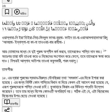
১৬
অডিও
وَالَّذٰنِ یَاۡتِیٰنِہَا مِنۡکُمۡ فَاٰذُوۡہُمَا ۚ فَاِنۡ تَابَا وَاَصۡلَحَا
١٦
فَاَعۡرِضُوۡا عَنۡہُمَا ؕ اِنَّ اللّٰہَ کَانَ تَوَّابًا رَّحِیۡمًا
ওয়াল্লাযা-নি ইয়া’তিইয়া-নিহা-মিনকুম ফাআ-যূহুমা- ফাইন তা-বা-ওয়াআসলাহাফাআ‘রিদূ
‘আনহুমা- ইন্নাল্লা-হা কা-না তাওওয়া-বার রাহীমা-।
১৮
আর তোমাদের মধ্যে যে দুই পুরুষ অশ্লীল কর্ম করবে, তাদেরকেও শাস্তি দান কর।
অতঃপর তারা যদি তাওবা করে ও নিজেদের সংশোধন করে ফেলে, তবে তাদেরকে ক্ষমা করে
দাও। নিশ্চয়ই আল্লাহ অতিশয় তাওবা কবুলকারী, পরম দয়ালু।
তাফসীরঃ
১৮. এর দ্বারা পুরুষের স্বভাব-বিরুদ্ধ যৌনক্রিয়া তথা ‘সমকাম’-এর দিকে ইশারা করা
হয়েছে। এর জন্য নির্দিষ্ট কোন শাস্তির বিধান না দিয়ে কেবল এই আদেশ করা হয়েছে যে,
এরূপ পুরুষদেরকে শাস্তি দেওয়া চাই। ফুকাহায়ে কিরাম এর বিভিন্ন পদ্ধতি উল্লেখ
করেছেন। তবে তার মধ্যে বিশেষ কোনওটি অপরিহার্য নয়। সঠিক এই যে, এটা বিচারকের
বিবেচনার উপর ছেড়ে দেওয়া হয়েছে।
তাফসীর