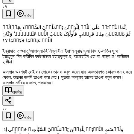
১৭
অডিও
اِنَّمَا التَّوۡبَۃُ عَلَی اللّٰہِ لِلَّذِیۡنَ یَعۡمَلُوۡنَ السُّوۡٓءَ بِجَہَالَۃٍ
ثُمَّ یَتُوۡبُوۡنَ مِنۡ قَرِیۡبٍ فَاُولٰٓئِکَ یَتُوۡبُ اللّٰہُ عَلَیۡہِمۡ ؕ وَکَانَ
١٧
اللّٰہُ عَلِیۡمًا حَکِیۡمًا
ইন্নামাত তাওবাতু‘আলাল্লা-হি লিল্লাযীনা ইয়া‘মালূনাছ ছূআ বিজাহা-লাতিন ছুম্মা
ইয়াতূবূনা মিন কারীবিন ফাউলাইকা ইয়াতূবুল্লা-হু ‘আলাইহিম ওয়া কা-নাল্লা-হু ‘আলীমান
হাকীমা।
আল্লাহ অবশ্যই সেই সব লোকের তাওবা কবুল করেন যারা অজ্ঞতাবশত কোনও গুনাহ করে
ফেলে, তারপর জলদি তাওবা করে নেয়। সুতরাং আল্লাহ তাদের তাওবা কবুল করেন।
আল্লাহ সর্ববিষয়ে জ্ঞাত, প্রজ্ঞাময়।
তাফসীর
১৮
অডিও
وَلَیۡسَتِ التَّوۡبَۃُ لِلَّذِیۡنَ یَعۡمَلُوۡنَ السَّیِّاٰتِ ۚ حَتّٰۤی اِذَا