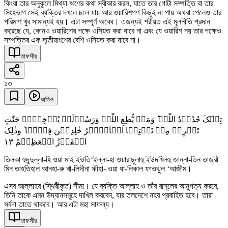
কিংবা তার অনুকূলে মিথ্যা ঋণের কথা স্বীকার করল, যাতে তার গোটা সম্পত্তি বা তার
সিংহভাগ সেই ব্যক্তির দখলে চলে যায় আর ওয়ারিশগণ কিছুই না পায় অথবা পেলেও তার
পরিমাণ খুব সামান্যই হয়। এটা সম্পূর্ণ অবৈধ। এজন্যই শরীয়ত এই মূলনীতি প্রদান
করেছে যে, কোনও ওয়ারিশের পক্ষে ওসিয়ত করা যাবে না এবং যে ওয়ারিশ নয় তার পক্ষেও
সম্পত্তির এক-তৃতীয়াংশের বেশি ওসিয়ত করা যাবে না।
তাফসীর
১৩
অডিও
تِلۡکَ حُدُوۡدُ اللّٰہِ ؕ وَمَنۡ یُّطِعِ اللّٰہَ وَرَسُوۡلَہٗ یُدۡخِلۡہُ جَنّٰتٍ
تَجۡرِیۡ مِنۡ تَحۡتِہَا الۡاَنۡہٰرُ خٰلِدِیۡنَ فِیۡہَا ؕ وَذٰلِکَ
١٣
الۡفَوۡزُ الۡعَظِیۡمُ
তিলকা হুদূদুল্লা-হি ওয়া মাই ইউতি‘ইল্লা-হা ওয়ারাছূলাহু ইউদখিলহু জান্না-তিন তাজরী
মিন তাহতিহাল আনহা-রু খা-লিদীনা ফীহা- ওয়া যা-লিকাল ফাওঝুল ‘আজীম।
এসব আল্লাহর (স্থিরীকৃত) সীমা। যে ব্যক্তি আল্লাহ ও তাঁর রাসূলের আনুগত্য করবে,
তিনি তাকে এমন উদ্যানসমূহে দাখিল করবেন, যার তলদেশে নহর প্রবাহিত হবে। তারা
সর্বদা তাতে থাকবে। আর এটা মহা সাফল্য।
তাফসীর