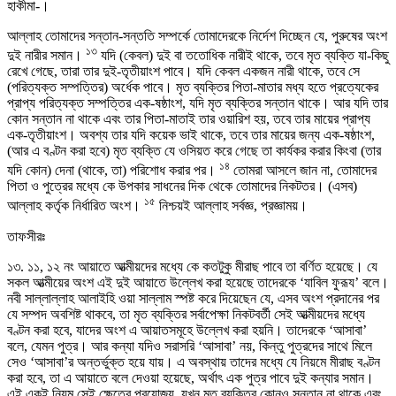
হাকীমা-।
আল্লাহ তোমাদের সন্তান-সন্ততি সম্পর্কে তোমাদেরকে নির্দেশ দিচ্ছেন যে, পুরুষের অংশ
১৩
দুই নারীর সমান।
যদি (কেবল) দুই বা ততোধিক নারীই থাকে, তবে মৃত ব্যক্তি যা-কিছু
রেখে গেছে, তারা তার দুই-তৃতীয়াংশ পাবে। যদি কেবল একজন নারী থাকে, তবে সে
(পরিত্যক্ত সম্পত্তির) অর্ধেক পাবে। মৃত ব্যক্তির পিতা-মাতার মধ্য হতে প্রত্যেকের
প্রাপ্য পরিত্যক্ত সম্পত্তির এক-ষষ্ঠাংশ, যদি মৃত ব্যক্তির সন্তান থাকে। আর যদি তার
কোন সন্তান না থাকে এবং তার পিতা-মাতাই তার ওয়ারিশ হয়, তবে তার মায়ের প্রাপ্য
এক-তৃতীয়াংশ। অবশ্য তার যদি কয়েক ভাই থাকে, তবে তার মায়ের জন্য এক-ষষ্ঠাংশ,
(আর এ বণ্টন করা হবে) মৃত ব্যক্তি যে ওসিয়ত করে গেছে তা কার্যকর করার কিংবা (তার
১৪
যদি কোন) দেনা (থাকে, তা) পরিশোধ করার পর।
তোমরা আসলে জান না, তোমাদের
পিতা ও পুত্রের মধ্যে কে উপকার সাধনের দিক থেকে তোমাদের নিকটতর। (এসব)
১৫
আল্লাহ কর্তৃক নির্ধারিত অংশ।
নিশ্চয়ই আল্লাহ সর্বজ্ঞ, প্রজ্ঞাময়।
তাফসীরঃ
১৩. ১১, ১২ নং আয়াতে আত্মীয়দের মধ্যে কে কতটুকু মীরাছ পাবে তা বর্ণিত হয়েছে। যে
সকল আত্মীয়ের অংশ এই দুই আয়াতে উল্লেখ করা হয়েছে তাদেরকে ‘যাবিল ফুরূয’ বলে।
নবী সাল্লাল্লাহ আলাইহি ওয়া সাল্লাম স্পষ্ট করে দিয়েছেন যে, এসব অংশ প্রদানের পর
যে সম্পদ অবশিষ্ট থাকবে, তা মৃত ব্যক্তির সর্বাপেক্ষা নিকটবর্তী সেই আত্মীয়দের মধ্যে
বণ্টন করা হবে, যাদের অংশ এ আয়াতসমূহে উল্লেখ করা হয়নি। তাদেরকে ‘আসাবা’
বলে, যেমন পুত্র। আর কন্যা যদিও সরাসরি ‘আসাবা’ নয়, কিন্তু পুত্রদের সাথে মিলে
সেও ‘আসাবা’র অন্তর্ভুক্ত হয়ে যায়। এ অবস্থায় তাদের মধ্যে যে নিয়মে মীরাছ বণ্টন
করা হবে, তা এ আয়াতে বলে দেওয়া হয়েছে, অর্থাৎ এক পুত্র পাবে দুই কন্যার সমান।
এই একই নিয়ম সেই ক্ষেত্রে প্রযোজ্য, যখন মৃত ব্যক্তির কোনও সন্তান না থাকে এবং