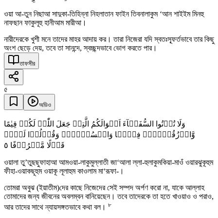
ওয়া আ-তুন নিছাআ সাদুকা-তিহিন্না নিহলাতান ফাইন তিবনালাকুম ‘আন শাইইম মিনহু
নাফছান ফাকুলূহু হানীআম মারীআ।
নারীদেরকে খুশী মনে তাদের মাহর আদায় কর। তারা নিজেরা যদি স্বতঃস্ফূর্তভাবে তার কিছু
অংশ ছেড়ে দেয়, তবে তা সানন্দে, স্বচ্ছন্দভাবে ভোগ করতে পার।
তাফসীর
৫
অডিও
وَلَا تُؤۡتُوا السُّفَہَآءَ اَمۡوَالَکُمُ الَّتِیۡ جَعَلَ اللّٰہُ لَکُمۡ قِیٰمًا
وَّارۡزُقُوۡہُمۡ فِیۡہَا وَاکۡسُوۡہُمۡ وَقُوۡلُوۡا لَہُمۡ
٥
قَوۡلًا مَّعۡرُوۡفًا
ওয়ালা তু’তুছছুফাহাআ আমওয়া-লাকুমুল্লাতী জা‘আলা ল্লা-হুলাকুমকিয়া-মাওঁ ওয়ারঝুকূহুম
ফীহা-ওয়াকছূহুম ওয়াকূ লূলাহুম কাওলাম মা‘রূফা-।
তোমরা অবুঝ (ইয়াতীম)দের কাছে নিজেদের সেই সম্পদ অর্পণ করো না, যাকে আল্লাহ
তোমাদের জন্য জীবনের অবলম্বন বানিয়েছেন। তবে তাদেরকে তা হতে খাওয়াও ও পরাও,
৮
আর তাদের সাথে ন্যায়সঙ্গতভাবে কথা বল।