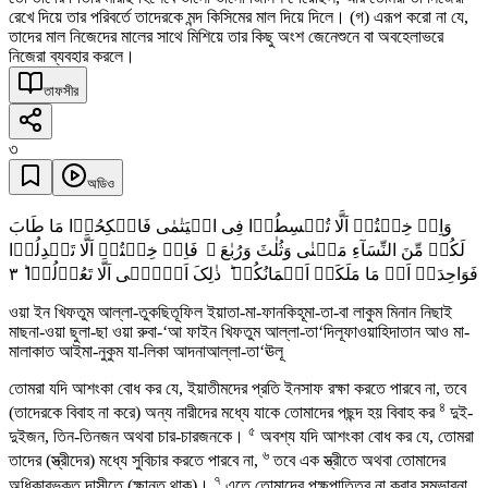
রেখে দিয়ে তার পরিবর্তে তাদেরকে মন্দ কিসিমের মাল দিয়ে দিলে। (গ) এরূপ করো না যে,
তাদের মাল নিজেদের মালের সাথে মিশিয়ে তার কিছু অংশ জেনেশুনে বা অবহেলাভরে
নিজেরা ব্যবহার করলে।
তাফসীর
৩
অডিও
وَاِنۡ خِفۡتُمۡ اَلَّا تُقۡسِطُوۡا فِی الۡیَتٰمٰی فَانۡکِحُوۡا مَا طَابَ
لَکُمۡ مِّنَ النِّسَآءِ مَثۡنٰی وَثُلٰثَ وَرُبٰعَ ۚ فَاِنۡ خِفۡتُمۡ اَلَّا تَعۡدِلُوۡا
٣
فَوَاحِدَۃً اَوۡ مَا مَلَکَتۡ اَیۡمَانُکُمۡ ؕ ذٰلِکَ اَدۡنٰۤی اَلَّا تَعُوۡلُوۡا ؕ
ওয়া ইন খিফতুম আল্লা-তুকছিতূফিল ইয়াতা-মা-ফানকিহূমা-তা-বা লাকুম মিনান নিছাই
মাছনা-ওয়া ছুলা-ছা ওয়া রুবা-‘আ ফাইন খিফতুম আল্লা-তা‘দিলূফাওয়াহিদাতান আও মা-
মালাকাত আইমা-নুকুম যা-লিকা আদনাআল্লা-তা‘ঊলূ
তোমরা যদি আশংকা বোধ কর যে, ইয়াতীমদের প্রতি ইনসাফ রক্ষা করতে পারবে না, তবে
৪
(তাদেরকে বিবাহ না করে) অন্য নারীদের মধ্যে যাকে তোমাদের পছন্দ হয় বিবাহ কর
দুই-
৫
দুইজন, তিন-তিনজন অথবা চার-চারজনকে।
অবশ্য যদি আশংকা বোধ কর যে, তোমরা
৬
তাদের (স্ত্রীদের) মধ্যে সুবিচার করতে পারবে না,
তবে এক স্ত্রীতে অথবা তোমাদের
৭
অধিকারভুক্ত দাসীতে (ক্ষান্ত থাক)।
এতে তোমাদের পক্ষপাতিত্ব না করার সম্ভাবনা