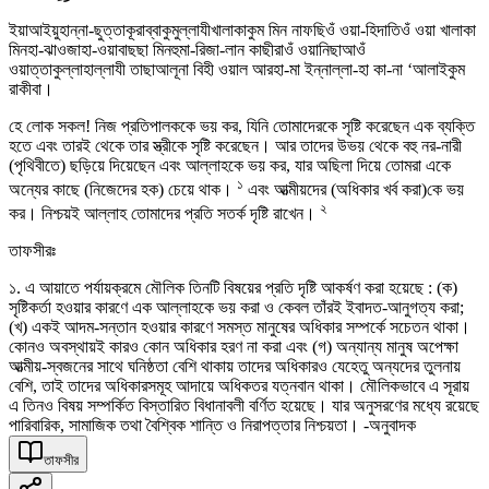
ইয়াআইয়ুহান্না-ছুত্তাকূরাব্বাকুমুল্লাযীখালাকাকুম মিন নাফছিওঁ ওয়া-হিদাতিওঁ ওয়া খালাকা
মিনহা-ঝাওজাহা-ওয়াবাছছা মিনহুমা-রিজা-লান কাছীরাওঁ ওয়ানিছাআওঁ
ওয়াত্তাকুল্লাহাল্লাযী তাছাআলূনা বিহী ওয়াল আরহা-মা ইন্নাল্লা-হা কা-না ‘আলাইকুম
রাকীবা।
হে লোক সকল! নিজ প্রতিপালককে ভয় কর, যিনি তোমাদেরকে সৃষ্টি করেছেন এক ব্যক্তি
হতে এবং তারই থেকে তার স্ত্রীকে সৃষ্টি করেছেন। আর তাদের উভয় থেকে বহু নর-নারী
(পৃথিবীতে) ছড়িয়ে দিয়েছেন এবং আল্লাহকে ভয় কর, যার অছিলা দিয়ে তোমরা একে
১
অন্যের কাছে (নিজেদের হক) চেয়ে থাক।
এবং আত্মীয়দের (অধিকার খর্ব করা)কে ভয়
২
কর। নিশ্চয়ই আল্লাহ তোমাদের প্রতি সতর্ক দৃষ্টি রাখেন।
তাফসীরঃ
১. এ আয়াতে পর্যায়ক্রমে মৌলিক তিনটি বিষয়ের প্রতি দৃষ্টি আকর্ষণ করা হয়েছে : (ক)
সৃষ্টিকর্তা হওয়ার কারণে এক আল্লাহকে ভয় করা ও কেবল তাঁরই ইবাদত-আনুগত্য করা;
(খ) একই আদম-সন্তান হওয়ার কারণে সমস্ত মানুষের অধিকার সম্পর্কে সচেতন থাকা।
কোনও অবস্থায়ই কারও কোন অধিকার হরণ না করা এবং (গ) অন্যান্য মানুষ অপেক্ষা
আত্মীয়-স্বজনের সাথে ঘনিষ্ঠতা বেশি থাকায় তাদের অধিকারও যেহেতু অন্যদের তুলনায়
বেশি, তাই তাদের অধিকারসমূহ আদায়ে অধিকতর যত্নবান থাকা। মৌলিকভাবে এ সূরায়
এ তিনও বিষয় সম্পর্কিত বিস্তারিত বিধানাবলী বর্ণিত হয়েছে। যার অনুসরণের মধ্যে রয়েছে
পারিবারিক, সামাজিক তথা বৈশ্বিক শান্তি ও নিরাপত্তার নিশ্চয়তা। -অনুবাদক
তাফসীর