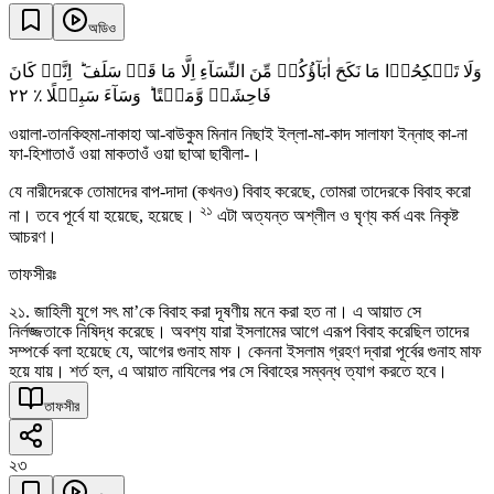
অডিও
وَلَا تَنۡکِحُوۡا مَا نَکَحَ اٰبَآؤُکُمۡ مِّنَ النِّسَآءِ اِلَّا مَا قَدۡ سَلَفَ ؕ اِنَّہٗ کَانَ
٢٢
فَاحِشَۃً وَّمَقۡتًا ؕ وَسَآءَ سَبِیۡلًا ٪
ওয়ালা-তানকিহুমা-নাকাহা আ-বাউকুম মিনান নিছাই ইল্লা-মা-কাদ সালাফা ইন্নাহু কা-না
ফা-হিশাতাওঁ ওয়া মাকতাওঁ ওয়া ছাআ ছাবীলা-।
যে নারীদেরকে তোমাদের বাপ-দাদা (কখনও) বিবাহ করেছে, তোমরা তাদেরকে বিবাহ করো
২১
না। তবে পূর্বে যা হয়েছে, হয়েছে।
এটা অত্যন্ত অশ্লীল ও ঘৃণ্য কর্ম এবং নিকৃষ্ট
আচরণ।
তাফসীরঃ
২১. জাহিলী যুগে সৎ মা’কে বিবাহ করা দূষণীয় মনে করা হত না। এ আয়াত সে
নির্লজ্জতাকে নিষিদ্ধ করেছে। অবশ্য যারা ইসলামের আগে এরূপ বিবাহ করেছিল তাদের
সম্পর্কে বলা হয়েছে যে, আগের গুনাহ মাফ। কেননা ইসলাম গ্রহণ দ্বারা পূর্বের গুনাহ মাফ
হয়ে যায়। শর্ত হল, এ আয়াত নাযিলের পর সে বিবাহের সম্বন্ধ ত্যাগ করতে হবে।
তাফসীর
২৩