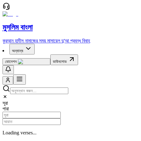
মুসলিম বাংলা
কুরআন
হাদীস
নামাজের সময়
মাসায়েল
দু'আ
প্রবন্ধ
বিবাহ
অন্যান্য
ডোনেশন
ডাউনলোড
সূরা
পারা
Loading verses...