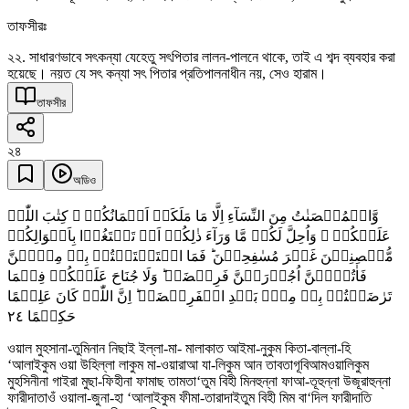
তাফসীরঃ
২২. সাধারণভাবে সৎকন্যা যেহেতু সৎপিতার লালন-পালনে থাকে, তাই এ শব্দ ব্যবহার করা
হয়েছে। নয়ত যে সৎ কন্যা সৎ পিতার প্রতিপালনাধীন নয়, সেও হারাম।
তাফসীর
২৪
অডিও
وَّالۡمُحۡصَنٰتُ مِنَ النِّسَآءِ اِلَّا مَا مَلَکَتۡ اَیۡمَانُکُمۡ ۚ کِتٰبَ اللّٰہِ
عَلَیۡکُمۡ ۚ وَاُحِلَّ لَکُمۡ مَّا وَرَآءَ ذٰلِکُمۡ اَنۡ تَبۡتَغُوۡا بِاَمۡوَالِکُمۡ
مُّحۡصِنِیۡنَ غَیۡرَ مُسٰفِحِیۡنَ ؕ فَمَا اسۡتَمۡتَعۡتُمۡ بِہٖ مِنۡہُنَّ
فَاٰتُوۡہُنَّ اُجُوۡرَہُنَّ فَرِیۡضَۃً ؕ وَلَا جُنَاحَ عَلَیۡکُمۡ فِیۡمَا
تَرٰضَیۡتُمۡ بِہٖ مِنۡۢ بَعۡدِ الۡفَرِیۡضَۃِ ؕ اِنَّ اللّٰہَ کَانَ عَلِیۡمًا
٢٤
حَکِیۡمًا
ওয়াল মুহসানা-তুমিনান নিছাই ইল্লা-মা- মালাকাত আইমা-নুকুম কিতা-বাল্লা-হি
‘আলাইকুম ওয়া উহিল্লা লাকুম মা-ওয়ারাআ যা-লিকুম আন তাবতাগূবিআমওয়ালিকুম
মুহসিনীনা গাইরা মুছা-ফিহীনা ফামাছ তামতা‘তুম বিহী মিনহুন্না ফাআ-তূহুন্না উজূরাহুন্না
ফারীদাতাওঁ ওয়ালা-জুনা-হা ‘আলাইকুম ফীমা-তারাদাইতুম বিহী মিম বা‘দিল ফারীদাতি