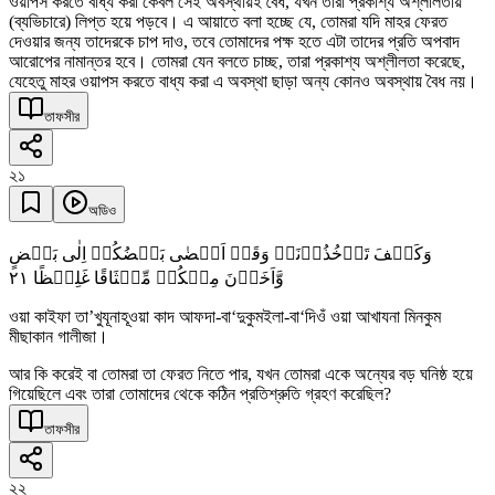
ওয়াপস করতে বাধ্য করা কেবল সেই অবস্থায়ই বৈধ, যখন তারা প্রকাশ্য অশ্লীলতায়
(ব্যভিচারে) লিপ্ত হয়ে পড়বে। এ আয়াতে বলা হচ্ছে যে, তোমরা যদি মাহর ফেরত
দেওয়ার জন্য তাদেরকে চাপ দাও, তবে তোমাদের পক্ষ হতে এটা তাদের প্রতি অপবাদ
আরোপের নামান্তর হবে। তোমরা যেন বলতে চাচ্ছ, তারা প্রকাশ্য অশ্লীলতা করেছে,
যেহেতু মাহর ওয়াপস করতে বাধ্য করা এ অবস্থা ছাড়া অন্য কোনও অবস্থায় বৈধ নয়।
তাফসীর
২১
অডিও
وَکَیۡفَ تَاۡخُذُوۡنَہٗ وَقَدۡ اَفۡضٰی بَعۡضُکُمۡ اِلٰی بَعۡضٍ
٢١
وَّاَخَذۡنَ مِنۡکُمۡ مِّیۡثَاقًا غَلِیۡظًا
ওয়া কাইফা তা’খুযূনাহূওয়া কাদ আফদা-বা‘দুকুমইলা-বা‘দিওঁ ওয়া আখাযনা মিনকুম
মীছাকান গালীজা।
আর কি করেই বা তোমরা তা ফেরত নিতে পার, যখন তোমরা একে অন্যের বড় ঘনিষ্ঠ হয়ে
গিয়েছিলে এবং তারা তোমাদের থেকে কঠিন প্রতিশ্রুতি গ্রহণ করেছিল?
তাফসীর
২২