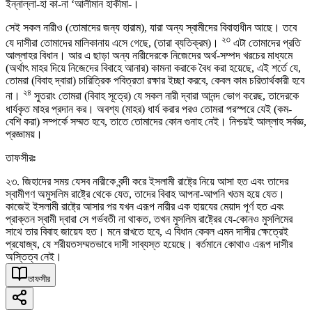
ইন্নাল্লা-হা কা-না ‘আলীমান হাকীমা-।
সেই সকল নারীও (তোমাদের জন্য হারাম), যারা অন্য স্বামীদের বিবাহাধীন আছে। তবে
২৩
যে দাসীরা তোমাদের মালিকানায় এসে গেছে, (তারা ব্যতিক্রম)।
এটা তোমাদের প্রতি
আল্লাহর বিধান। আর এ ছাড়া অন্য নারীদেরকে নিজেদের অর্থ-সম্পদ খরচের মাধ্যমে
(অর্থাৎ মাহর দিয়ে নিজেদের বিবাহে আনার) কামনা করাকে বৈধ করা হয়েছে, এই শর্তে যে,
তোমরা (বিবাহ দ্বারা) চারিত্রিক পবিত্রতা রক্ষার ইচ্ছা করবে, কেবল কাম চরিতার্থকারী হবে
২৪
না।
সুতরাং তোমরা (বিবাহ সূত্রে) যে সকল নারী দ্বারা আনন্দ ভোগ করেছ, তাদেরকে
ধার্যকৃত মাহর প্রদান কর। অবশ্য (মাহর) ধার্য করার পরও তোমরা পরস্পরে যেই (কম-
বেশি করা) সম্পর্কে সম্মত হবে, তাতে তোমাদের কোন গুনাহ নেই। নিশ্চয়ই আল্লাহ সর্বজ্ঞ,
প্রজ্ঞাময়।
তাফসীরঃ
২৩. জিহাদের সময় যেসব নারীকে বন্দী করে ইসলামী রাষ্ট্রে নিয়ে আসা হত এবং তাদের
স্বামীগণ অমুসলিম রাষ্ট্রে থেকে যেত, তাদের বিবাহ আপনা-আপনি খতম হয়ে যেত।
কাজেই ইসলামী রাষ্ট্রে আসার পর যখন এরূপ নারীর এক হায়যের মেয়াদ পূর্ণ হত এবং
প্রাক্তন স্বামী দ্বারা সে গর্ভবতী না থাকত, তখন মুসলিম রাষ্ট্রের যে-কোনও মুসলিমের
সাথে তার বিবাহ জায়েয হত। মনে রাখতে হবে, এ বিধান কেবল এমন দাসীর ক্ষেত্রেই
প্রযোজ্য, যে শরীয়তসম্মতভাবে দাসী সাব্যস্ত হয়েছে। বর্তমানে কোথাও এরূপ দাসীর
অস্তিত্ব নেই।
তাফসীর