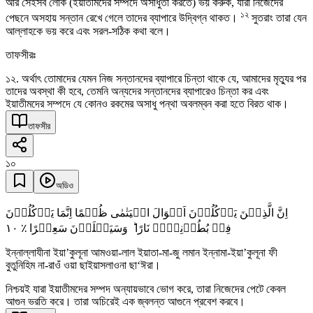
আর সেইসব লোক (ইয়াতীমদের সম্পদে অসাধুতা করতে) ভয় করুক, যারা নিজেদের
১২
পেছনে অসহায় সন্তান রেখে গেলে তাদের ব্যাপারে উদ্বিগ্ন থাকত।
সুতরাং তারা যেন
আল্লাহকে ভয় করে এবং সরল-সঠিক কথা বলে।
তাফসীরঃ
১২. অর্থাৎ তোমাদের যেমন নিজ সন্তানদের ব্যাপারে চিন্তা থাকে যে, আমাদের মৃত্যুর পর
তাদের অবস্থা কী হবে, তেমনি অন্যদের সন্তানদের ব্যাপারেও চিন্তা কর এবং
ইয়াতীমদের সম্পদে যে কোনও রকমের অসাধু পন্থা অবলম্বন করা হতে বিরত থাক।
তাফসীর
১০
অডিও
اِنَّ الَّذِیۡنَ یَاۡکُلُوۡنَ اَمۡوَالَ الۡیَتٰمٰی ظُلۡمًا اِنَّمَا یَاۡکُلُوۡنَ
١۰
فِیۡ بُطُوۡنِہِمۡ نَارًا ؕ وَسَیَصۡلَوۡنَ سَعِیۡرًا ٪
ইন্নাল্লাযীনা ইয়া’কুলূনা আমওয়া-লাল ইয়াতা-মা-জু লমান ইন্নামা-ইয়া’কুলূনা ফী
বুতুনিহিম না-রাওঁ ওয়া ছাইয়াসলাওনা ছা‘ঈরা।
নিশ্চয়ই যারা ইয়াতীমদের সম্পদ অন্যায়ভাবে ভোগ করে, তারা নিজেদের পেটে কেবল
আগুন ভরতি করে। তারা অচিরেই এক জ্বলন্ত আগুনে প্রবেশ করবে।