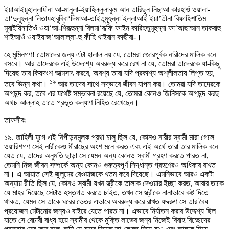
ইয়াআইয়ুহাল্লাযীনা আ-মানূলা-ইয়াহিল্লুলাকুম আন তারিছুন নিছাআ কারহাওঁ ওয়ালা-
তা‘দুলূহুন্না লিতাযহাবূব্বিা‘দিমাআ-তাইতুমূহুন্না ইল্লাআইঁ ইয়া’তীনা বিফাহিশাতিম
মুবাইয়িনাতিওঁ ওয়া‘আ-শিরূহুন্না বিলমা‘রূফি ফাইন কারিহতুমূহুন্না ফা‘আছাআন তাকরাহু
শাইআওঁ ওয়াইয়াজ‘আলাল্লা-হু ফীহি খাইরান কাছীরা-।
হে মুমিনগণ! তোমাদের জন্য এটা হালাল নয় যে, তোমরা জোরপূর্বক নারীদের মালিক বনে
বসবে। আর তাদেরকে এই উদ্দেশ্যে অবরুদ্ধ করে রেখ না যে, তোমরা তাদেরকে যা-কিছু
দিয়েছ তার কিয়দংশ আত্মসাৎ করবে, অবশ্য তারা যদি প্রকাশ্য অশ্লীলতায় লিপ্ত হয়,
১৯
তবে ভিন্ন কথা।
আর তাদের সাথে সদ্ভাবে জীবন যাপন কর। তোমরা যদি তাদেরকে
অপছন্দ কর, তবে এর যথেষ্ট সম্ভাবনা রয়েছে যে, তোমরা কোনও জিনিসকে অপছন্দ করছ
অথচ আল্লাহ তাতে প্রভূত কল্যাণ নিহিত রেখেছেন।
তাফসীরঃ
১৯. জাহিলী যুগে এই নিপীড়নমূলক প্রথা চালু ছিল যে, কোনও নারীর স্বামী মারা গেলে
ওয়ারিশগণ সেই নারীকেও মীরাছের অংশ মনে করত এবং এই অর্থে তারা তার মালিক বনে
যেত যে, তাদের অনুমতি ছাড়া সে যেমন অন্য কোনও স্বামী গ্রহণ করতে পারত না,
তেমনি নিজ জীবন সম্পর্কে অন্য কোনও গুরুত্বপূর্ণ সিদ্ধান্ত গ্রহণেরও অধিকার রাখত
না। এ আয়াত সেই জুলুমের রেওয়াজকে খতম করে দিয়েছে। এমনিভাবে আরও একটা
অন্যায় রীতি ছিল যে, কোনও স্বামী যখন স্ত্রীকে তালাক দেওয়ার ইচ্ছা করত, আবার তাকে
যে মাহর দিয়েছে সেটাও হস্তগত করতে চাইত, তখন সে স্ত্রীকে নানাভাবে কষ্ট দিতে
থাকত, যেমন সে তাকে ঘরের ভেতর এভাবে অবরুদ্ধ করে রাখত যদ্দরুণ সে তার বৈধ
প্রয়োজন মেটানোর জন্যও বাইরে যেতে পারত না। এভাবে নির্যাতন করার উদ্দেশ্য ছিল
যাতে সে বেচারী বাধ্য হয়ে স্বামীর থেকে মুক্তি লাভের জন্য নিজেই বিবাহ বিচ্ছেদের