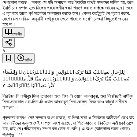
দেখাশোনা করছে। অবশ্য সে যদি অসচ্ছল আর ইয়াতীম যথেষ্ট সম্পদের মালিক হয়, তবে
ইয়াতীমের সম্পদ হতে নিজের প্রয়োজনীয় খরচা গ্রহণ করা তার পক্ষে জায়েয হবে। তবে
এ ব্যাপারে তাকে পূর্ণ সতর্কতা অবলম্বন করতে হবে। কেবল ততটুকুই সে গ্রহণ করবে,
দেশের চল ও নিয়ম অনুযায়ী যতটুকু সে পেতে পারে; তার বেশি নেওয়া কিছুতেই জায়েয
হবে না।
তাফসীর
৭
অডিও
لِلرِّجَالِ نَصِیۡبٌ مِّمَّا تَرَکَ الۡوَالِدٰنِ وَالۡاَقۡرَبُوۡنَ ۪ وَلِلنِّسَآءِ
نَصِیۡبٌ مِّمَّا تَرَکَ الۡوَالِدٰنِ وَالۡاَقۡرَبُوۡنَ مِمَّا قَلَّ مِنۡہُ اَوۡ
٧
کَثُرَ ؕ نَصِیۡبًا مَّفۡرُوۡضًا
লিররিজা-লি নাসীবুম মিম্মা-তারাকাল ওয়া-লিদা-নি ওয়াল আকরাবূনা, ওয়া লিননিছাই নাসীবুম
মিম্মা-তারাকাল ওয়া-লিদা-নি ওয়াল আকরাবূনা মিম্মা-কাল্লা মিনহু আও কাছুরা নাসীবাম
মাফরুদা-।
পুরুষদের জন্যও সেই সম্পদে অংশ রয়েছে, যা পিতা-মাতা ও নিকটতম আত্মীয়বর্গ রেখে যায়
আর নারীদের জন্যও সেই সম্পদে অংশ রয়েছে, যা পিতা-মাতা ও নিকটতম আত্মীয়বর্গ রেখে
যায়, চাই সে (পরিত্যক্ত) সম্পদ কম হোক বা বেশি। এ অংশ (আল্লাহর তরফ থেকে)
১০
নির্ধারিত।