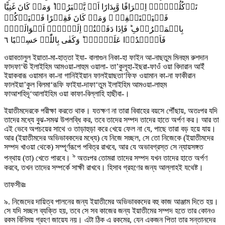
تَاۡکُلُوۡہَاۤ اِسۡرَافًا وَّبِدَارًا اَنۡ یَّکۡبَرُوۡا ؕ وَمَنۡ کَانَ غَنِیًّا
فَلۡیَسۡتَعۡفِفۡ ۚ وَمَنۡ کَانَ فَقِیۡرًا فَلۡیَاۡکُلۡ
بِالۡمَعۡرُوۡفِ ؕ فَاِذَا دَفَعۡتُمۡ اِلَیۡہِمۡ اَمۡوَالَہُمۡ
٦
فَاَشۡہِدُوۡا عَلَیۡہِمۡ ؕ وَکَفٰی بِاللّٰہِ حَسِیۡبًا
ওয়াবতালুল ইয়াতা-মা-হাত্তা ইযা- বালাগুন নিকা-হা ফাইন আ-নাছতুম মিনহুম রুশদান
ফাদফা‘ঊ ইলাইহিম আমওয়া-লাহুম ওয়ালা- তা’কুলূহা-ইছরা-ফাওঁ ওয়া বিদারান আইঁ
ইয়াকবারূ ওয়ামান কা-না গানিইইয়ান ফালইয়াছতা‘ফিফ ওয়ামান কা-না ফাকীরান
ফালইয়া’কুল বিলমা‘রূফি ফাইযা-দাফা‘তুম ইলাইহিম আমওয়া-লাহুম
ফাআশহিদূ‘আলাইহিম ওয়া কাফা-বিল্লাহি হাছীবা-।
ইয়াতীমদেরকে পরীক্ষা করতে থাক। যতক্ষণ না তারা বিবাহের বয়সে পৌঁছায়, অতঃপর যদি
তাদের মধ্যে বুঝ-সমঝ উপলব্ধি কর, তবে তাদের সম্পদ তাদের হাতে অর্পণ কর। আর তা
এই ভেবে অপচয়ের সাথে ও তাড়াহুড়া করে খেয়ে ফেল না যে, পাছে তারা বড় হয়ে যায়।
আর (ইয়াতীমদের অভিভাবকদের মধ্যে) যে নিজে সচ্ছল, সে তো নিজেকে (ইয়াতীমদের
সম্পদ খাওয়া থেকে) সম্পূর্ণরূপে পবিত্র রাখবে, আর যে অভাবগ্রস্ত সে ন্যায়সঙ্গত
৯
পন্থায় (তা) খেতে পারবে।
অতঃপর তোমরা তাদের সম্পদ যখন তাদের হাতে অর্পণ
করবে, তখন তাদের সম্পর্কে সাক্ষী রাখবে। হিসাব গ্রহণের জন্য আল্লাহই যথেষ্ট।
তাফসীরঃ
৯. নিজেদের দায়িত্ব পালনের জন্য ইয়াতীমের অভিভাবকদের বহু কাজ আঞ্জাম দিতে হয়।
সে যদি সচ্ছল ব্যক্তি হয়, তবে সে সব কাজের জন্য ইয়াতীমের সম্পদ হতে তার কোনও
রকম বিনিময় গ্রহণ জায়েয নয়। এটা ঠিক এ রকমের, যেন একজন পিতা তার সন্তানদের