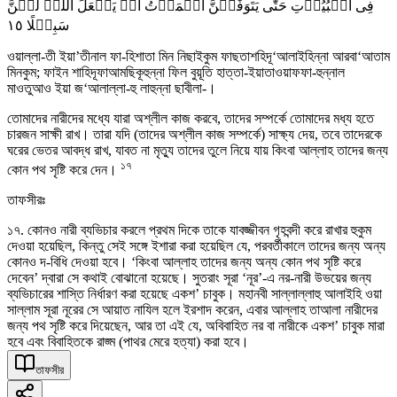
فِی الۡبُیُوۡتِ حَتّٰی یَتَوَفّٰہُنَّ الۡمَوۡتُ اَوۡ یَجۡعَلَ اللّٰہُ لَہُنَّ
١٥
سَبِیۡلًا
ওয়াল্লা-তী ইয়া’তীনাল ফা-হিশাতা মিন নিছাইকুম ফাছতাশহিদূ‘আলাইহিন্না আরবা‘আতাম
মিনকুম; ফাইন শাহিদূফাআমছিকূহুন্না ফিল বুয়ূতি হাত্তা-ইয়াতাওয়াফফা-হুন্নাল
মাওতুআও ইয়া জ‘আলাল্লা-হু লাহুন্না ছাবীলা-।
তোমাদের নারীদের মধ্যে যারা অশ্লীল কাজ করবে, তাদের সম্পর্কে তোমাদের মধ্য হতে
চারজন সাক্ষী রাখ। তারা যদি (তাদের অশ্লীল কাজ সম্পর্কে) সাক্ষ্য দেয়, তবে তাদেরকে
ঘরের ভেতর আবদ্ধ রাখ, যাবত না মৃত্যু তাদের তুলে নিয়ে যায় কিংবা আল্লাহ তাদের জন্য
১৭
কোন পথ সৃষ্টি করে দেন।
তাফসীরঃ
১৭. কোনও নারী ব্যভিচার করলে প্রথম দিকে তাকে যাবজ্জীবন গৃহবন্দী করে রাখার হুকুম
দেওয়া হয়েছিল, কিন্তু সেই সঙ্গে ইশারা করা হয়েছিল যে, পরবর্তীকালে তাদের জন্য অন্য
কোনও দ-বিধি দেওয়া হবে। ‘কিংবা আল্লাহ তাদের জন্য অন্য কোন পথ সৃষ্টি করে
দেবেন’ দ্বারা সে কথাই বোঝানো হয়েছে। সুতরাং সূরা ‘নূর’-এ নর-নারী উভয়ের জন্য
ব্যভিচারের শাস্তি নির্ধারণ করা হয়েছে একশ’ চাবুক। মহানবী সাল্লাল্লাহু আলাইহি ওয়া
সাল্লাম সূরা নূরের সে আয়াত নাযিল হলে ইরশাদ করেন, এবার আল্লাহ তাআলা নারীদের
জন্য পথ সৃষ্টি করে দিয়েছেন, আর তা এই যে, অবিবাহিত নর বা নারীকে একশ’ চাবুক মারা
হবে এবং বিবাহিতকে রাজ্ম (পাথর মেরে হত্যা) করা হবে।
তাফসীর