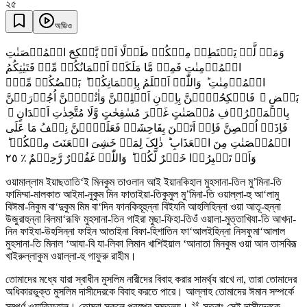
২৫
অডিও
وَمَنۡ لَّمۡ یَسۡتَطِعۡ مِنۡکُمۡ طَوۡلًا اَنۡ یَّنۡکِحَ الۡمُحۡصَنٰتِ
الۡمُؤۡمِنٰتِ فَمِنۡ مَّا مَلَکَتۡ اَیۡمَانُکُمۡ مِّنۡ فَتَیٰتِکُمُ
الۡمُؤۡمِنٰتِ ؕ وَاللّٰہُ اَعۡلَمُ بِاِیۡمَانِکُمۡ ؕ بَعۡضُکُمۡ مِّنۡۢ
بَعۡضٍ ۚ فَانۡکِحُوۡہُنَّ بِاِذۡنِ اَہۡلِہِنَّ وَاٰتُوۡہُنَّ اُجُوۡرَہُنَّ
بِالۡمَعۡرُوۡفِ مُحۡصَنٰتٍ غَیۡرَ مُسٰفِحٰتٍ وَّلَا مُتَّخِذٰتِ اَخۡدَانٍ ۚ
فَاِذَاۤ اُحۡصِنَّ فَاِنۡ اَتَیۡنَ بِفَاحِشَۃٍ فَعَلَیۡہِنَّ نِصۡفُ مَا عَلَی
الۡمُحۡصَنٰتِ مِنَ الۡعَذَابِ ؕ ذٰلِکَ لِمَنۡ خَشِیَ الۡعَنَتَ مِنۡکُمۡ ؕ
٢٥
وَاَنۡ تَصۡبِرُوۡا خَیۡرٌ لَّکُمۡ ؕ وَاللّٰہُ غَفُوۡرٌ رَّحِیۡمٌ ٪
ওয়ামাল্লাম ইয়াছতাতি‘ই মিনকুম তাওলান আই ইয়ানকিহাল মুহসানা-তিল মু’মিনা-তি
ফামিম্মা-মালকাত আইমা-নুকুম মিন ফাতাইয়া-তিকুমুল মু’মিনা-তি ওয়াল্লা-হু আ‘লামু
বিঈমা-নিকুম বা‘দুকুম মিম বা‘দিন ফানকিহূহুন্না বিইযনি আহলিহিন্না ওয়া আতূ-হুন্না
উজুরাহুন্না বিলমা‘রূফি মুহসানা-তিন গাইরা মুছা-ফিহা-তিওঁ ওয়ালা-মুত্তাখিযা-তি আখদা-
নিন ফাইযা-উহসিন্না ফাইন আতাইনা বিফা-হিশাতিন ফা‘আলইহিন্না নিসফুমা‘আলাল
মুহসানা-তি মিনাল ‘আযা-বি যা-লিকা লিমান খাশিইয়াল ‘আনাতা মিনকুম ওয়া আন তাসবিরূ
খাইরুল্লাকুম ওয়াল্লা-হু গাফুরু রাহীম।
তোমাদের মধ্যে যারা স্বাধীন মুসলিম নারীদের বিবাহ করার সামর্থ্য রাখে না, তারা তোমাদের
অধিকারভুক্ত মুসলিম দাসীদেরকে বিবাহ করতে পারে। আল্লাহ তোমাদের ঈমান সম্পর্কে
২৫
সম্পূর্ণ ওয়াকিফহাল। তোমরা সকলে পরস্পর সমতুল্য।
সুতরাং সেই দাসীদেরকে