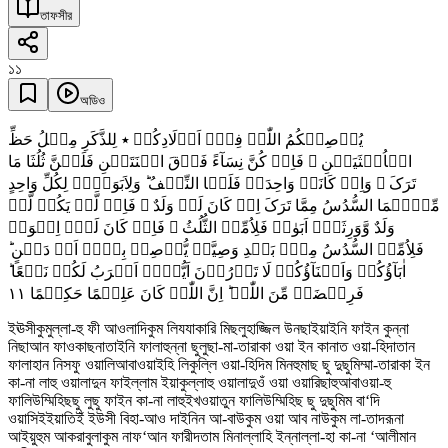
তাফসীর
১১
অডিও
یُوۡصِیۡکُمُ اللّٰہُ فِیۡۤ اَوۡلَادِکُمۡ ٭ لِلذَّکَرِ مِثۡلُ حَظِّ
الۡاُنۡثَیَیۡنِ ۚ فَاِنۡ کُنَّ نِسَآءً فَوۡقَ اثۡنَتَیۡنِ فَلَہُنَّ ثُلُثَا مَا
تَرَکَ ۚ وَاِنۡ کَانَتۡ وَاحِدَۃً فَلَہَا النِّصۡفُ ؕ وَلِاَبَوَیۡہِ لِکُلِّ وَاحِدٍ
مِّنۡہُمَا السُّدُسُ مِمَّا تَرَکَ اِنۡ کَانَ لَہٗ وَلَدٌ ۚ فَاِنۡ لَّمۡ یَکُنۡ لَّہٗ
وَلَدٌ وَّوَرِثَہٗۤ اَبَوٰہُ فَلِاُمِّہِ الثُّلُثُ ۚ فَاِنۡ کَانَ لَہٗۤ اِخۡوَۃٌ
فَلِاُمِّہِ السُّدُسُ مِنۡۢ بَعۡدِ وَصِیَّۃٍ یُّوۡصِیۡ بِہَاۤ اَوۡ دَیۡنٍ ؕ
اٰبَآؤُکُمۡ وَاَبۡنَآؤُکُمۡ لَا تَدۡرُوۡنَ اَیُّہُمۡ اَقۡرَبُ لَکُمۡ نَفۡعًا ؕ
١١
فَرِیۡضَۃً مِّنَ اللّٰہِ ؕ اِنَّ اللّٰہَ کَانَ عَلِیۡمًا حَکِیۡمًا
ইঊসীকুমুল্লা-হু ফী আওলাদিকুম লিযযাকারি মিছলুহাজ্জিল উনছাইয়াইনি ফাইন কুন্না
নিছাআন ফাওকাছনাতাইনি ফালাহুন্না ছুলুছা-মা-তারাকা ওয়া ইন কানাত ওয়া-হিদাতান
ফালাহান নিসফু ওয়ালিআবাওয়াইহি লিকুল্লি ওয়া-হিদিম মিনহুমাছ ছু দুছুমিম্মা-তারাকা ইন
কা-না লাহু ওয়ালাদুন ফাইল্লাম ইয়াকুল্লাহু ওয়ালাদুওঁ ওয়া ওয়ারিছাহুআবাওয়া-হু
ফালিউম্মিহিছছু লুছু ফাইন কা-না লাহুইখওয়াতুন ফালিউম্মিহিছ ছু দুছুমিম বা‘দি
ওয়াসিইইয়াতিইঁ ইউসী বিহা-আও দাইনিন আ-বাউকুম ওয়া আব নাউকুম লা-তাদরূনা
আইয়ুহুম আকরাবুলাকুম নাফ‘আন ফারীদতাম মিনাল্লাহি ইন্নাল্লা-হা কা-না ‘আলীমান