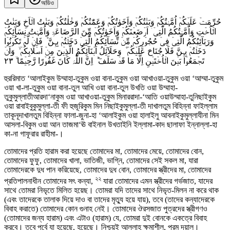
অডিও
حُرِّمَتۡ عَلَیۡکُمۡ اُمَّہٰتُکُمۡ وَبَنٰتُکُمۡ وَاَخَوٰتُکُمۡ وَعَمّٰتُکُمۡ وَخٰلٰتُکُمۡ وَبَنٰتُ الۡاَخِ وَبَنٰتُ
الۡاُخۡتِ وَاُمَّہٰتُکُمُ الّٰتِیۡۤ اَرۡضَعۡنَکُمۡ وَاَخَوٰتُکُمۡ مِّنَ الرَّضَاعَۃِ وَاُمَّہٰتُ نِسَآئِکُمۡ
وَرَبَآئِبُکُمُ الّٰتِیۡ فِیۡ حُجُوۡرِکُمۡ مِّنۡ نِّسَآئِکُمُ الّٰتِیۡ دَخَلۡتُمۡ بِہِنَّ ۫ فَاِنۡ لَّمۡ تَکُوۡنُوۡا
دَخَلۡتُمۡ بِہِنَّ فَلَا جُنَاحَ عَلَیۡکُمۡ ۫ وَحَلَآئِلُ اَبۡنَآئِکُمُ الَّذِیۡنَ مِنۡ اَصۡلَابِکُمۡ ۙ وَاَنۡ
٢٣
تَجۡمَعُوۡا بَیۡنَ الۡاُخۡتَیۡنِ اِلَّا مَا قَدۡ سَلَفَ ؕ اِنَّ اللّٰہَ کَانَ غَفُوۡرًا رَّحِیۡمًا ۙ
হুররিমাত ‘আলাইকুম উম্মাহা-তুকুম ওয়া বানা-তুকুম ওয়া আখাওয়া-তুকুম ওয়া ‘আম্মা-তুকুম
ওয়া খা-লা-তুকুম ওয়া বানা-তুল আখি ওয়া বানা-তুল উখতি ওয়া উম্মাহা-
তুকুমুল্লাতীআরদা‘নাকুম ওয়া আখাওয়া-তুকুম মিনাররাদা-‘আতি ওয়াউম্মাহা-তুনিছাইকুম
ওয়া রাবাইবুকুমুল্লা-তী ফী হুজূরিকুম মিন নিছাইকুমুল্লা-তী দাখালতুম বিহিন্না ফাইল্লাম
তাকূনূদাখালতুম বিহিন্না ফালা-জুনা-হা ‘আলাইকুম ওয়া হালাইলু আবনাইকুমুল্লাযীনা মিন
আসলা-বিকুম ওয়া আন তাজমা‘ঊ বাইনাল উখতাইনি ইল্লামা-কাদ ছালাফা ইন্নাল্লা-হা
কা-না গাফূরার রাহীমা-।
তোমাদের প্রতি হারাম করা হয়েছে তোমাদের মা, তোমাদের মেয়ে, তোমাদের বোন,
তোমাদের ফুফু, তোমাদের খালা, ভাতিজী, ভাগ্নি, তোমাদের সেই সকল মা, যারা
তোমাদেরকে দুধ পান করিয়েছে, তোমাদের দুধ বোন, তোমাদের স্ত্রীদের মা, তোমাদের
২২
প্রতিপালনাধীন তোমাদের সৎ কন্যা,
যারা তোমাদের এমন স্ত্রীদের গর্ভজাত, যাদের
সাথে তোমরা নিভৃতে মিলিত হয়েছ। তোমরা যদি তাদের সাথে নিভৃত-মিলন না করে থাক
(এবং তাদেরকে তালাক দিয়ে দাও বা তাদের মৃত্যু হয়ে যায়), তবে (তাদের কন্যাদেরকে
বিবাহ করাতে) তোমাদের কোন গুনাহ নেই। তোমাদের ঔরসজাত পুত্রদের স্ত্রীগণও
(তোমাদের জন্য হারাম) এবং এটাও (হারাম) যে, তোমরা দুই বোনকে একত্রে বিবাহ
করবে। তবে পূর্বে যা হয়েছে, হয়েছে। নিশ্চয়ই আল্লাহ ক্ষমাশীল, পরম দয়ালু।