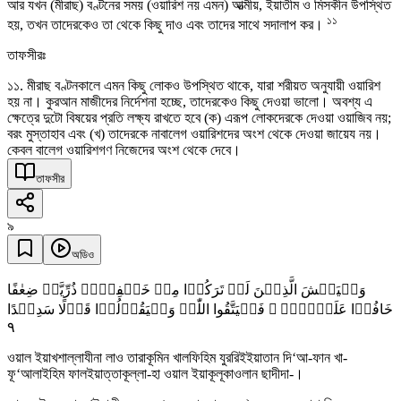
আর যখন (মীরাছ) বণ্টনের সময় (ওয়ারিশ নয় এমন) আত্মীয়, ইয়াতীম ও মিসকীন উপস্থিত
১১
হয়, তখন তাদেরকেও তা থেকে কিছু দাও এবং তাদের সাথে সদালাপ কর।
তাফসীরঃ
১১. মীরাছ বণ্টনকালে এমন কিছু লোকও উপস্থিত থাকে, যারা শরীয়ত অনুযায়ী ওয়ারিশ
হয় না। কুরআন মাজীদের নির্দেশনা হচ্ছে, তাদেরকেও কিছু দেওয়া ভালো। অবশ্য এ
ক্ষেত্রে দুটো বিষয়ের প্রতি লক্ষ্য রাখতে হবে (ক) এরূপ লোকদেরকে দেওয়া ওয়াজিব নয়;
বরং মুস্তাহাব এবং (খ) তাদেরকে নাবালেগ ওয়ারিশদের অংশ থেকে দেওয়া জায়েয নয়।
কেবল বালেগ ওয়ারিশগণ নিজেদের অংশ থেকে দেবে।
তাফসীর
৯
অডিও
وَلۡیَخۡشَ الَّذِیۡنَ لَوۡ تَرَکُوۡا مِنۡ خَلۡفِہِمۡ ذُرِّیَّۃً ضِعٰفًا
خَافُوۡا عَلَیۡہِمۡ ۪ فَلۡیَتَّقُوا اللّٰہَ وَلۡیَقُوۡلُوۡا قَوۡلًا سَدِیۡدًا
٩
ওয়াল ইয়াখশাল্লাযীনা লাও তারাকূমিন খালফিহিম যুররিইইয়াতান দি‘আ-ফান খা-
ফূ‘আলাইহিম ফালইয়াত্তাকূল্লা-হা ওয়াল ইয়াকূলূকাওলান ছাদীদা-।