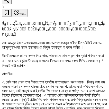
২
অডিও
وَاٰتُوا الۡیَتٰمٰۤی اَمۡوَالَہُمۡ وَلَا تَتَبَدَّلُوا الۡخَبِیۡثَ بِالطَّیِّبِ ۪ وَلَا
تَاۡکُلُوۡۤا اَمۡوَالَہُمۡ اِلٰۤی اَمۡوَالِکُمۡ ؕ اِنَّہٗ کَانَ حُوۡبًا
٢
کَبِیۡرًا
ওয়া আ-তুল ইয়াতা-মাআমওয়া-লাহুম ওয়ালা-তাতাবাদ্দালুল খাবীছা বিত্তাইয়িবি ওয়ালা-
তা’কুলূআমওয়া-লাহুম ইলাআমওয়া-লিকুম ইন্নাহূকা-না হুবান কাবীরা-।
ইয়াতীমদেরকে তাদের সম্পদ দিয়ে দাও, আর ভালো মালকে মন্দ মাল দ্বারা পরিবর্তন করো
৩
না। আর তাদের (ইয়াতীমদের) সম্পদকে নিজেদের সম্পদের সাথে মিশিয়ে খেয়ো না।
নিশ্চয়ই এটা মহাপাপ।
তাফসীরঃ
৩. কেউ মারা গেলে তার মীরাছে তার ইয়াতীম সন্তানদেরও অংশ থাকে। কিন্তু বয়স কম
হওয়ার কারণে সে সম্পদ তাদের হাতে সোপর্দ করা হয় না; তাদের যারা অভিভাবক থাকে,
যেমন চাচা, ভাই প্রমুখ তারা ইয়াতীম শিশু সাবালক না হওয়া পর্যন্ত তাদের অংশ আমানত
হিসেবে নিজেদের হেফাজতে রাখে। এ আয়াতে সেই অভিভাবকদেরকে তিনটি নির্দেশ
দেওয়া হয়েছে। (ক) ইয়াতীম শিশু যখন সাবালক হয়ে যায়, তখন বিশ্বস্ততার সাথে তাদের
সে আমানত তাদের বুঝিয়ে দাও। (খ) তোমরা এরূপ অবিশ্বস্ততার কাজ করো না যে, তারা
তো তাদের পিতার মীরাছ হিসেবে ভালো ভালো জিনিস পেয়েছিল, আর তোমরা তা নিজেরা