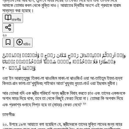
প্রস্তাব দেয় আর বলে, তুমি যে মাহর দিয়েছ তা ফেরত নিয়ে যাও এবং তালাক দিয়ে
আমাকে তোমার কবল থেকে মুক্তি দাও। আয়াতের দ্বিতীয় অংশে এই প্রথাকে হারাম
সাব্যস্ত করা হয়েছে।
তাফসীর
২০
অডিও
وَاِنۡ اَرَدۡتُّمُ اسۡتِبۡدَالَ زَوۡجٍ مَّکَانَ زَوۡجٍ ۙ وَّاٰتَیۡتُمۡ اِحۡدٰہُنَّ
قِنۡطَارًا فَلَا تَاۡخُذُوۡا مِنۡہُ شَیۡئًا ؕ اَتَاۡخُذُوۡنَہٗ بُہۡتَانًا
٢۰
وَّاِثۡمًا مُّبِیۡنًا
ওয়া ইন আরাত্তুমুছ তিবদা-লা ঝাওজিম মাকা-না ঝাওজিওঁ ওয়া আ-তাইতুম ইহদা-হুন্না
কিনতা-রান ফালা-তা’খুযূমিনহু শাইআন আতা’খুযূনাহু বুহতা-নাওঁ ওয়া ইছমাম মুবীনা।
আর তোমরা যদি এক স্ত্রীর পরিবর্তে অন্য স্ত্রীকে বিবাহ করতে চাও এবং তাদের একজনকে
অগাধ মাহর দিয়ে থাক, তবে তা থেকে কিছুই ফেরত নিয়ো না। তোমরা কি অপবাদ দিয়ে
২০
এবং প্রকাশ্য গুনাহে লিপ্ত হয়ে তা (মাহর) ফেরত নেবে?
তাফসীরঃ
২০. উপরে ১৯নং আয়াতে বলা হয়েছিল যে, স্ত্রীদেরকে তাদের মুক্তি লাভের জন্য মাহর