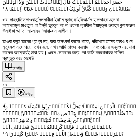
حَضَرَ اَحَدَہُمُ الۡمَوۡتُ قَالَ اِنِّیۡ تُبۡتُ الۡـٰٔنَ وَلَا الَّذِیۡنَ
١٨
یَمُوۡتُوۡنَ وَہُمۡ کُفَّارٌ ؕ اُولٰٓئِکَ اَعۡتَدۡنَا لَہُمۡ عَذَابًا اَلِیۡمًا
ওয়া লাইছাতিত্তাওবাতুলিল্লাযীনা ইয়া‘মালূনাছ ছাইয়িআ-তি হাত্তাইযা-হাদারা
আহাদাহুমুল মাওতুকা-লা ইন্নী তুবতুল আ-না ওয়ালা ল্লাযীনা ইয়ামূতূনা ওয়াহুম কুফফারুন
উলাইকা আ‘তাদনা-লাহুম ‘আযা-বান আলীমা।
তাওবা কবুল তাদের প্রাপ্য নয়, যারা অসৎকর্ম করতে থাকে, পরিশেষে তাদের কারও যখন
মৃত্যুক্ষণ এসে পড়ে, তখন বলে, এখন আমি তাওবা করলাম। এবং তাদের জন্যও নয়, যারা
কাফের অবস্থায়ই মারা যায়। এরূপ লোকদের জন্য তো আমি যন্ত্রণাদায়ক শাস্তি
প্রস্তুত করে রেখেছি।
তাফসীর
১৯
অডিও
یٰۤاَیُّہَا الَّذِیۡنَ اٰمَنُوۡا لَا یَحِلُّ لَکُمۡ اَنۡ تَرِثُوا النِّسَآءَ کَرۡہًا ؕ وَلَا
تَعۡضُلُوۡہُنَّ لِتَذۡہَبُوۡا بِبَعۡضِ مَاۤ اٰتَیۡتُمُوۡہُنَّ اِلَّاۤ
اَنۡ یَّاۡتِیۡنَ بِفَاحِشَۃٍ مُّبَیِّنَۃٍ ۚ وَعَاشِرُوۡہُنَّ
بِالۡمَعۡرُوۡفِ ۚ فَاِنۡ کَرِہۡتُمُوۡہُنَّ فَعَسٰۤی اَنۡ
١٩
تَکۡرَہُوۡا شَیۡئًا وَّیَجۡعَلَ اللّٰہُ فِیۡہِ خَیۡرًا کَثِیۡرًا