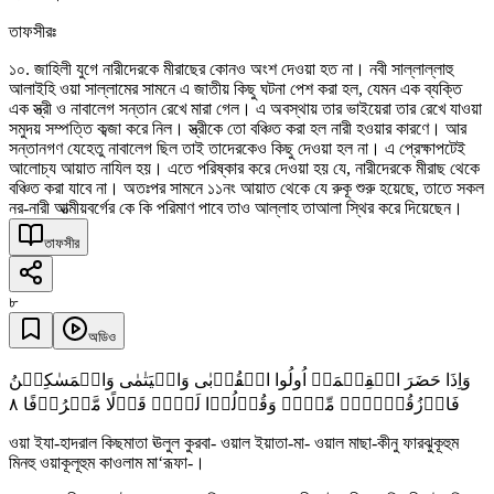
তাফসীরঃ
১০. জাহিলী যুগে নারীদেরকে মীরাছের কোনও অংশ দেওয়া হত না। নবী সাল্লাল্লাহু
আলাইহি ওয়া সাল্লামের সামনে এ জাতীয় কিছু ঘটনা পেশ করা হল, যেমন এক ব্যক্তি
এক স্ত্রী ও নাবালেগ সন্তান রেখে মারা গেল। এ অবস্থায় তার ভাইয়েরা তার রেখে যাওয়া
সমুদয় সম্পত্তি কব্জা করে নিল। স্ত্রীকে তো বঞ্চিত করা হল নারী হওয়ার কারণে। আর
সন্তানগণ যেহেতু নাবালেগ ছিল তাই তাদেরকেও কিছু দেওয়া হল না। এ প্রেক্ষাপটেই
আলোচ্য আয়াত নাযিল হয়। এতে পরিষ্কার করে দেওয়া হয় যে, নারীদেরকে মীরাছ থেকে
বঞ্চিত করা যাবে না। অতঃপর সামনে ১১নং আয়াত থেকে যে রুকূ শুরু হয়েছে, তাতে সকল
নর-নারী আত্মীয়বর্গের কে কি পরিমাণ পাবে তাও আল্লাহ তাআলা স্থির করে দিয়েছেন।
তাফসীর
৮
অডিও
وَاِذَا حَضَرَ الۡقِسۡمَۃَ اُولُوا الۡقُرۡبٰی وَالۡیَتٰمٰی وَالۡمَسٰکِیۡنُ
٨
فَارۡزُقُوۡہُمۡ مِّنۡہُ وَقُوۡلُوۡا لَہُمۡ قَوۡلًا مَّعۡرُوۡفًا
ওয়া ইযা-হাদরাল কিছমাতা ঊলুল কুরবা- ওয়াল ইয়াতা-মা- ওয়াল মাছা-কীনু ফারঝুকূহুম
মিনহু ওয়াকূলূহুম কাওলাম মা‘রূফা-।