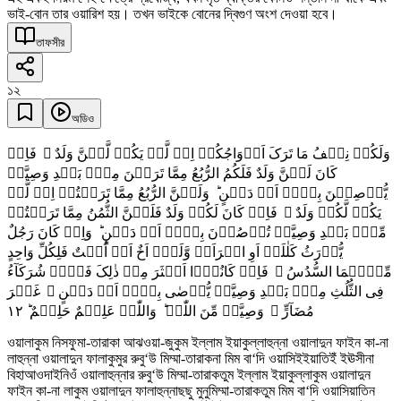
ভাই-বোন তার ওয়ারিশ হয়। তখন ভাইকে বোনের দ্বিগুণ অংশ দেওয়া হবে।
তাফসীর
১২
অডিও
وَلَکُمۡ نِصۡفُ مَا تَرَکَ اَزۡوَاجُکُمۡ اِنۡ لَّمۡ یَکُنۡ لَّہُنَّ وَلَدٌ ۚ فَاِنۡ
کَانَ لَہُنَّ وَلَدٌ فَلَکُمُ الرُّبُعُ مِمَّا تَرَکۡنَ مِنۡۢ بَعۡدِ وَصِیَّۃٍ
یُّوۡصِیۡنَ بِہَاۤ اَوۡ دَیۡنٍ ؕ وَلَہُنَّ الرُّبُعُ مِمَّا تَرَکۡتُمۡ اِنۡ لَّمۡ
یَکُنۡ لَّکُمۡ وَلَدٌ ۚ فَاِنۡ کَانَ لَکُمۡ وَلَدٌ فَلَہُنَّ الثُّمُنُ مِمَّا تَرَکۡتُمۡ
مِّنۡۢ بَعۡدِ وَصِیَّۃٍ تُوۡصُوۡنَ بِہَاۤ اَوۡ دَیۡنٍ ؕ وَاِنۡ کَانَ رَجُلٌ
یُّوۡرَثُ کَلٰلَۃً اَوِ امۡرَاَۃٌ وَّلَہٗۤ اَخٌ اَوۡ اُخۡتٌ فَلِکُلِّ وَاحِدٍ
مِّنۡہُمَا السُّدُسُ ۚ فَاِنۡ کَانُوۡۤا اَکۡثَرَ مِنۡ ذٰلِکَ فَہُمۡ شُرَکَآءُ
فِی الثُّلُثِ مِنۡۢ بَعۡدِ وَصِیَّۃٍ یُّوۡصٰی بِہَاۤ اَوۡ دَیۡنٍ ۙ غَیۡرَ
١٢
مُضَآرٍّ ۚ وَصِیَّۃً مِّنَ اللّٰہِ ؕ وَاللّٰہُ عَلِیۡمٌ حَلِیۡمٌ ؕ
ওয়ালাকুম নিসফুমা-তারাকা আঝওয়া-জুকুম ইল্লাম ইয়াকুল্লাহুন্না ওয়ালাদুন ফাইন কা-না
লাহুন্না ওয়ালাদুন ফালাকুমুর রুবু‘উ মিম্মা-তারাকনা মিম বা‘দি ওয়াসিইইয়াতিইঁ ইঊসীনা
বিহাআওদাইনিওঁ ওয়ালাহুন্নার রুবু‘উ মিম্মা-তারাকতুম ইল্লাম ইয়াকুল্লাকুম ওয়ালাদুন
ফাইন কা-না লাকুম ওয়ালাদুন ফালাহুন্নাছছু মুনুমিম্মা-তারাকতুম মিম বা‘দি ওয়াসিয়াতিন