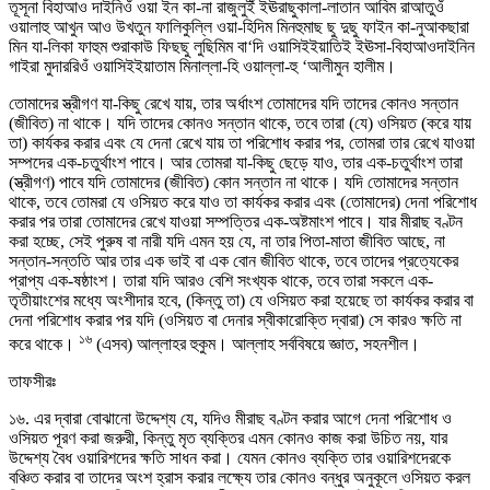
তূসূনা বিহাআও দাইনিওঁ ওয়া ইন কা-না রাজুলুইঁ ইঊরাছুকালা-লাতান আবিম রাআতুওঁ
ওয়ালাহু আখুন আও উখতুন ফালিকুল্লি ওয়া-হিদিম মিনহুমাছ ছু দুছু ফাইন কা-নুআকছারা
মিন যা-লিকা ফাহুম শুরাকাউ ফিছছু লুছিমিম বা‘দি ওয়াসিইইয়াতিই ইঊসা-বিহাআওদাইনিন
গাইরা মুদাররিওঁ ওয়াসিইইয়াতাম মিনাল্লা-হি ওয়াল্লা-হু ‘আলীমুন হালীম।
তোমাদের স্ত্রীগণ যা-কিছু রেখে যায়, তার অর্ধাংশ তোমাদের যদি তাদের কোনও সন্তান
(জীবিত) না থাকে। যদি তাদের কোনও সন্তান থাকে, তবে তারা (যে) ওসিয়ত (করে যায়
তা) কার্যকর করার এবং যে দেনা রেখে যায় তা পরিশোধ করার পর, তোমরা তার রেখে যাওয়া
সম্পদের এক-চতুর্থাংশ পাবে। আর তোমরা যা-কিছু ছেড়ে যাও, তার এক-চতুর্থাংশ তারা
(স্ত্রীগণ) পাবে যদি তোমাদের (জীবিত) কোন সন্তান না থাকে। যদি তোমাদের সন্তান
থাকে, তবে তোমরা যে ওসিয়ত করে যাও তা কার্যকর করার এবং (তোমাদের) দেনা পরিশোধ
করার পর তারা তোমাদের রেখে যাওয়া সম্পত্তির এক-অষ্টমাংশ পাবে। যার মীরাছ বণ্টন
করা হচ্ছে, সেই পুরুষ বা নারী যদি এমন হয় যে, না তার পিতা-মাতা জীবিত আছে, না
সন্তান-সন্ততি আর তার এক ভাই বা এক বোন জীবিত থাকে, তবে তাদের প্রত্যেকের
প্রাপ্য এক-ষষ্ঠাংশ। তারা যদি আরও বেশি সংখ্যক থাকে, তবে তারা সকলে এক-
তৃতীয়াংশের মধ্যে অংশীদার হবে, (কিন্তু তা) যে ওসিয়ত করা হয়েছে তা কার্যকর করার বা
দেনা পরিশোধ করার পর যদি (ওসিয়ত বা দেনার স্বীকারোক্তি দ্বারা) সে কারও ক্ষতি না
১৬
করে থাকে।
(এসব) আল্লাহর হুকুম। আল্লাহ সর্ববিষয়ে জ্ঞাত, সহনশীল।
তাফসীরঃ
১৬. এর দ্বারা বোঝানো উদ্দেশ্য যে, যদিও মীরাছ বণ্টন করার আগে দেনা পরিশোধ ও
ওসিয়ত পূরণ করা জরুরী, কিন্তু মৃত ব্যক্তির এমন কোনও কাজ করা উচিত নয়, যার
উদ্দেশ্য বৈধ ওয়ারিশদের ক্ষতি সাধন করা। যেমন কোনও ব্যক্তি তার ওয়ারিশদেরকে
বঞ্চিত করার বা তাদের অংশ হ্রাস করার লক্ষ্যে তার কোনও বন্ধুর অনুকূলে ওসিয়ত করল