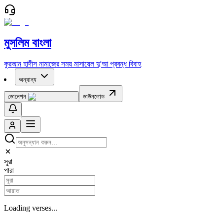
মুসলিম বাংলা
কুরআন
হাদীস
নামাজের সময়
মাসায়েল
দু'আ
প্রবন্ধ
বিবাহ
অন্যান্য
ডোনেশন
ডাউনলোড
সূরা
পারা
Loading verses...