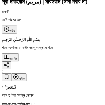
সূরা মারইয়াম
(
مريم
)
|
মারইয়াম (ঈসা নবীর মা)
মাক্কী
মোট আয়াতঃ ৯৮
অডিও
بِسْمِ اللَّهِ الرَّحْمَـٰنِ الرَّحِيمِ
পরম করুণাময় ও অসীম দয়ালু আল্লাহর নামে
তাফসীর
১
অডিও
١
کٓہٰیٰعٓصٓ ۟ۚ
কাফ হা-ইয়া-‘আঈূন সোয়াদ ।
১
কাফ-হা-ইয়া-‘আইন-সাদ।