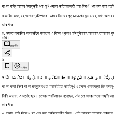
কা-লা রাব্বি আন্না-ইয়াকূনুলী গুলা-মুওঁ ওয়াকা-নাতিমরাআতী ‘আ-কিরাওঁ ওয়া কাদ বালাগতু
যাকারিয়া বলল, হে আমার প্রতিপালক! আমার কিভাবে পুত্র-সন্তান জন্ম নেবে, যখন আমার স্
তাফসীরঃ
৪. হযরত যাকারিয়া আলাইহিস সালামের এ বিস্ময় প্রকাশ নাউযুবিল্লাহ আল্লাহ তাআলার 
ভঙ্গি।
তাফসীর
৯
অডিও
٩
الَ رَبُّکَ ہُوَ عَلَیَّ ہَیِّنٌ وَّقَدۡ خَلَقۡتُکَ مِنۡ قَبۡلُ وَلَمۡ تَکُ شَیۡئًا
কা-লা কাযা-লিকা কা-লা রাব্বুকা হুওয়া ‘আলাইইয়া হাইয়িনুওঁ ওয়াকাদ খালাকতুকা মিন কাব
তিনি বললেন, এভাবেই হবে। তোমার প্রতিপালক বলেছেন, এটা তো আমার পক্ষে মামুলি ব্য
তাফসীরঃ
৫. অর্থাৎ, তুমি নিজেও তো এক সময় অস্তিত্বহীন ছিলে। যেই আল্লাহ তাআলা তোমাকে 