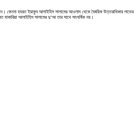
য়েছিলেন। কেননা হযরত ইয়াকুব আলাইহিস সালামের আওলাদ থেকে বৈষয়িক উত্তরাধিকার লাভের
যরত যাকারিয়া আলাইহিস সালামের দু‘আ তার সাথে সাংঘর্ষিক নয়।