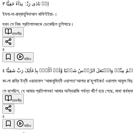
٣
اِذۡ نَادٰی رَبَّہٗ نِدَآءً خَفِیًّا
ইযনা-দা-রাব্বাহূনিদাআন খাফিইইয়া-।
যখন সে নিজ প্রতিপালককে ডেকেছিল চুপিসারে।
তাফসীর
৪
অডিও
٤
مُ مِنِّیۡ وَاشۡتَعَلَ الرَّاۡسُ شَیۡبًا وَّلَمۡ اَکُنۡۢ بِدُعَآئِکَ رَبِّ شَقِیًّا
কা-লা রাব্বি ইন্নী ওয়াহানাল ‘আজমুমিন্নী ওয়াশতা‘আলার রা’ছুশাইবাওঁ ওয়ালাম আকুম বি
সে বলেছিল, হে আমার প্রতিপালক! আমার অস্থিরাজি পর্যন্ত জীর্ণ হয়ে গেছে, মাথা বার্ধ
তাফসীর
৫
অডিও