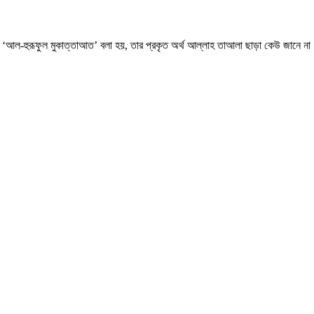
 যাকে ‘আল-হুরূফুল মুকাত্তাআত’ বলা হয়, তার প্রকৃত অর্থ আল্লাহ তাআলা ছাড়া কেউ জানে ন