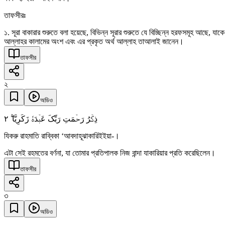
তাফসীরঃ
১. সূরা বাকারার শুরুতে বলা হয়েছে, বিভিন্ন সূরার শুরুতে যে বিচ্ছিন্ন হরফসমূহ আছে,
আল্লাহর কালামের অংশ এবং এর প্রকৃত অর্থ আল্লাহ তাআলাই জানেন।
তাফসীর
২
অডিও
٢
ذِکۡرُ رَحۡمَتِ رَبِّکَ عَبۡدَہٗ زَکَرِیَّا ۖۚ
যিকরু রাহমাতি রাব্বিকা ‘আবদাহূঝাকারিইইয়া-।
এটা সেই রহমতের বর্ণনা, যা তোমার প্রতিপালক নিজ বান্দা যাকারিয়ার প্রতি করেছিলেন।
তাফসীর
৩
অডিও