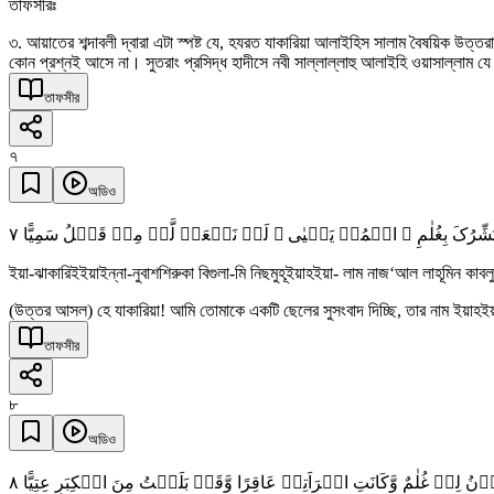
তাফসীরঃ
৩. আয়াতের শব্দাবলী দ্বারা এটা স্পষ্ট যে, হযরত যাকারিয়া আলাইহিস সালাম বৈষয়িক উ
কোন প্রশ্নই আসে না। সুতরাং প্রসিদ্ধ হাদীসে নবী সাল্লাল্লাহু আলাইহি ওয়াসাল্লাম য
তাফসীর
৭
অডিও
٧
َّا نُبَشِّرُکَ بِغُلٰمِ ۣ اسۡمُہٗ یَحۡیٰی ۙ لَمۡ نَجۡعَلۡ لَّہٗ مِنۡ قَبۡلُ سَمِیًّا
ইয়া-ঝাকারিইইয়াইন্না-নুবাশশিরুকা বিগুলা-মি নিছমুহূইয়াহইয়া- লাম নাজ‘আল লাহূমিন কাব
(উত্তর আসল) হে যাকারিয়া! আমি তোমাকে একটি ছেলের সুসংবাদ দিচ্ছি, তার নাম ইয়াহইয়
তাফসীর
৮
অডিও
٨
ُوۡنُ لِیۡ غُلٰمٌ وَّکَانَتِ امۡرَاَتِیۡ عَاقِرًا وَّقَدۡ بَلَغۡتُ مِنَ الۡکِبَرِ عِتِیًّا