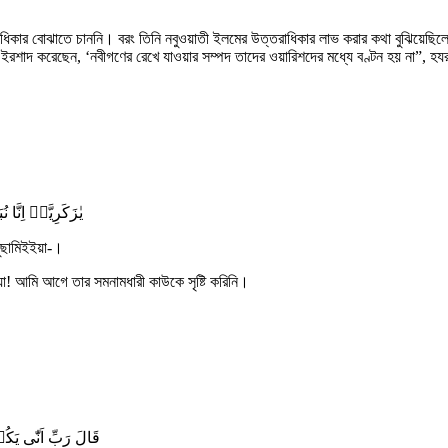
ত্তরাধিকার বোঝাতে চাননি। বরং তিনি নবুওয়াতী ইলমের উত্তরাধিকার লাভ করার কথা বুঝি
ে ইরশাদ করেছেন, ‘নবীগণের রেখে যাওয়ার সম্পদ তাদের ওয়ারিশদের মধ্যে বণ্টন হয় না”, হ
یٰزَکَرِیَّاۤ اِن
লুছামিইইয়া-।
া! আমি আগে তার সমনামধারী কাউকে সৃষ্টি করিনি।
قَالَ رَبِّ اَنّٰی یَک