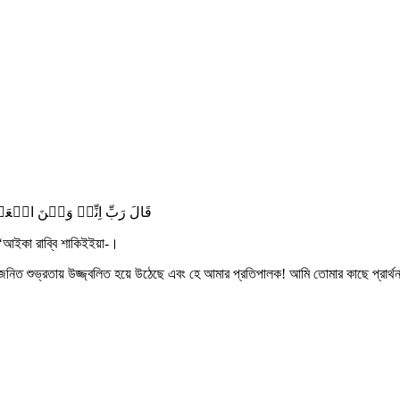
قَالَ رَبِّ اِنِّیۡ وَہَنَ الۡعَظۡ
দু‘আইকা রাব্বি শাকিইইয়া-।
ক্যজনিত শুভ্রতায় উজ্জ্বলিত হয়ে উঠেছে এবং হে আমার প্রতিপালক! আমি তোমার কাছে প্রার্থ