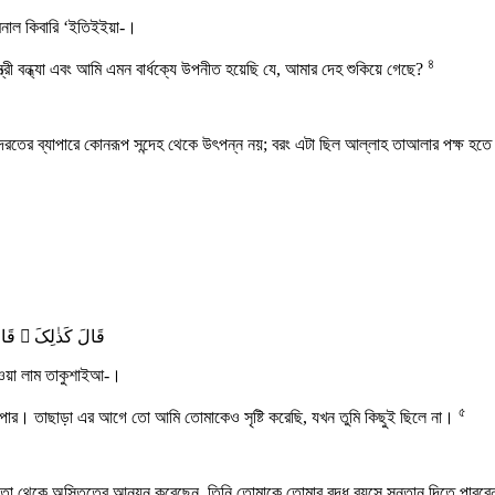
মিনাল কিবারি ‘ইতিইইয়া-।
৪
ত্রী বন্ধ্যা এবং আমি এমন বার্ধক্যে উপনীত হয়েছি যে, আমার দেহ শুকিয়ে গেছে?
কুদরতের ব্যাপারে কোনরূপ সন্দেহ থেকে উৎপন্ন নয়; বরং এটা ছিল আল্লাহ তাআলার পক্ষ 
قَالَ کَذٰلِکَ ۚ قَ
লুওয়া লাম তাকুশাইআ-।
৫
াপার। তাছাড়া এর আগে তো আমি তোমাকেও সৃষ্টি করেছি, যখন তুমি কিছুই ছিলে না।
তা থেকে অস্তিত্বে আনয়ন করেছেন, তিনি তোমাকে তোমার বৃদ্ধ বয়সে সন্তান দিতে পারবে