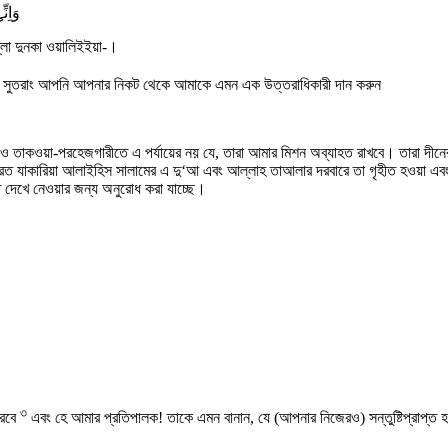
وَاِ ۙ
্লা দুনকা ওয়ালিইইয়া-।
্যা। সুতরাং আপনি আপনার নিকট থেকে আমাকে এমন এক উত্তরাধিকারী দান করুন
ও তাকওয়া-পরহেজগারীতে এ পর্যায়ের নয় যে, তারা আমার মিশন অব্যাহত রাখবে। তারা দীনের
 যাকারিয়া আলাইহিস সালামের এ দু‘আ এবং আল্লাহ তাআলার দরবারে তা গৃহীত হওয়া এবং সেমত
 দেখে নেওয়ার জন্য অনুরোধ করা যাচ্ছে।
৩
করবে
এবং হে আমার প্রতিপালক! তাকে এমন বানান, যে (আপনার নিজেরও) সন্তুষ্টিপ্রাপ্ত 