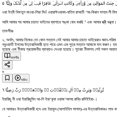
٥
نِّیۡ خِفۡتُ الۡمَوَالِیَ مِنۡ وَّرَآءِیۡ وَکَانَتِ امۡرَاَتِیۡ عَاقِرًا فَہَبۡ لِیۡ مِنۡ لَّدُنۡکَ وَلِیًّا
ওয়া ইন্নী খিফতুল মাওয়া-লিয়া মিওঁ ওয়ারাঈওয়াকা-নাতিম রাআতী ‘আ-কিরান ফাহাব লী মিল
২
আমি আমার পর আমার চাচাত ভাইদের ব্যাপারে শঙ্কা বোধ করছি
এবং আমার স্ত্রী বন্ধ
তাফসীরঃ
২. অর্থাৎ, আমার নিজের তো কোন সন্তান নেই আবার আমার চাচাত ভাইয়েরাও জ্ঞান-গরিমা 
নবুওয়াতী ইলমের উত্তরাধিকারী হতে পারে এমন এক পুত্র সন্তান আমাকে দান করুন। হযরত
হয়েছে এবং টীকায় প্রয়োজনীয় ব্যাখ্যাও দেওয়া হয়েছে। সুতরাং টীকাসহ সেই সকল আয়াত
তাফসীর
৬
অডিও
٦
یَّرِثُنِیۡ وَیَرِثُ مِنۡ اٰلِ یَعۡقُوۡبَ ٭ۖ وَاجۡعَلۡہُ رَبِّ رَضِیًّا
ইয়ারিছু নী ওয়া ইয়ারিছুমিন আ-লি ইয়া‘কূবা ওয়াজ‘আলহু রাব্বি রাদিইইয়া-।
যে আমারও উত্তরাধিকারী হবে এবং ইয়াকুব (আলাইহিস সালাম)-এর উত্তরাধিকারও লাভ 