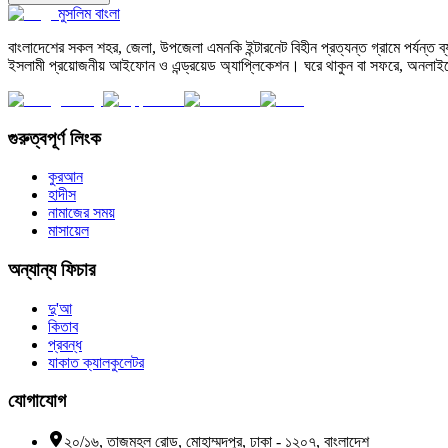
মুসলিম বাংলা
বাংলাদেশের সকল শহর, জেলা, উপজেলা এমনকি ইন্টারনেট বিহীন প্রত্যন্ত গ্রামে পর্যন্ত ব্যব
ইসলামী প্রয়োজনীয় আইফোন ও এন্ড্রয়েড অ্যাপ্লিকেশন। ঘরে থাকুন বা সফরে, অনলাইন
গুরুত্বপূর্ণ লিংক
কুরআন
হাদীস
নামাজের সময়
মাসায়েল
অন্যান্য ফিচার
দু'আ
কিতাব
প্রবন্ধ
যাকাত ক্যালকুলেটর
যোগাযোগ
২০/১৬, তাজমহল রোড, মোহাম্মদপুর, ঢাকা - ১২০৭, বাংলাদেশ