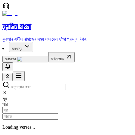
মুসলিম বাংলা
কুরআন
হাদীস
নামাজের সময়
মাসায়েল
দু'আ
প্রবন্ধ
বিবাহ
অন্যান্য
ডোনেশন
ডাউনলোড
সূরা
পারা
Loading verses...