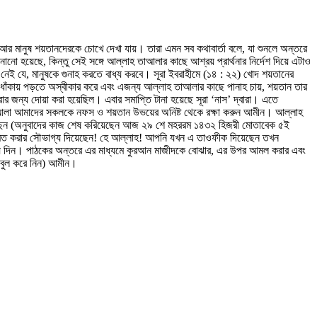
আর মানুষ শয়তানদেরকে চোখে দেখা যায়। তারা এমন সব কথাবার্তা বলে, যা শুনলে অন্তরে
ো হয়েছে, কিন্তু সেই সঙ্গে আল্লাহ তাআলার কাছে আশ্রয় প্রার্থনার নির্দেশ দিয়ে এটাও
 নেই যে, মানুষকে গুনাহ করতে বাধ্য করবে। সূরা ইবরাহীমে (১৪ : ২২) খোদ শয়তানের
তার ধোঁকায় পড়তে অস্বীকার করে এবং এজন্য আল্লাহ তাআলার কাছে পানাহ চায়, শয়তান তার
র জন্য দোয়া করা হয়েছিল। এবার সমাপ্তি টানা হয়েছে সূরা ‘নাস’ দ্বারা। এতে
াহ তাআলা আমাদের সকলকে নফস ও শয়তান উভয়ের অনিষ্ট থেকে রক্ষা করুন আমীন। আল্লাহ
য়েছেন (অনুবাদের কাজ শেষ করিয়েছেন আজ ২৯ শে মহররম ১৪৩২ হিজরী মোতাবেক ৫ই
খেদমত করার সৌভাগ্য দিয়েছেন! হে আল্লাহ! আপনি যখন এ তাওফীক দিয়েছেন তখন
িয়ে দিন। পাঠকের অন্তরে এর মাধ্যমে কুরআন মাজীদকে বোঝার, এর উপর আমল করার এবং
 কবুল করে নিন) আমীন।