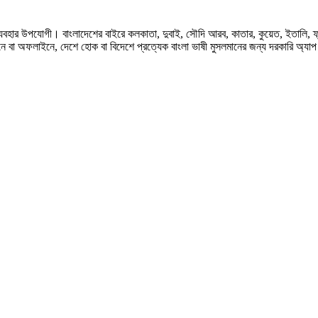
হার উপযোগী। বাংলাদেশের বাইরে কলকাতা, দুবাই, সৌদি আরব, কাতার, কুয়েত, ইতালি, ফ্রান্স, জ
ে বা অফলাইনে, দেশে হোক বা বিদেশে প্রত্যেক বাংলা ভাষী মুসলমানের জন্য দরকারি অ্যা