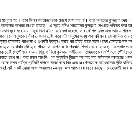
র মধ্যেও হয়। তবে জিন্ন শয়তানদেরকে চোখে দেখা যায় না। তারা অন্তরে কুমন্ত্রণা দেয়। 
তাআলার আশ্রয় চাওয়া হয়েছে। এ সূরায় যদিও শয়তানের কুমন্ত্রণা দেওয়ার শক্তির কথা জানান
য়তান দূরে সরে যায়। সূরা নিসায়(৪ : ৭৬) বলা হয়েছে, তার কৌশল দুর্বল এবং তার এ শক্তি
তান যে মানুষকে ধোঁকা দেওয়ার চেষ্টা করে এটা মানুষের জন্য এক পরীক্ষা। যে ব্যক্তি 
্লাহ তাআলার প্রশংসা ও গুণাবলী উল্লেখ করার পর তাঁরই কাছে সরল পথের হেদায়াত দান করা
ক্ষ হতে যে বাধার সৃষ্টি হতে পারত, তা অপসারণের পদ্ধতি শিক্ষা দেওয়া হয়েছে। আল্ল
ক ১৮ই সেপ্টেম্বর ২০০৮ খ্রি. তারিখে কুরআন মাজীদের এ খেদমতকে সমাপ্তিতে পৌঁছি
তা রাখে না। কত মহান আপনি! এক মূল্যহীন বিন্দুকে আপনার মহা মর্যাদাবান কালামের 
থেকে হাশর পর্যন্ত প্রতিটি ধাপকে সহজ করে দিন এবং এ খেদমতকে আখেরাতের পুঁজি বান
হে আল্লাহ! এই একই দোয়া অধম গুনাহগার -অনুবাদকও আপনার দরবারে করছে। মেহেরবাণী করে