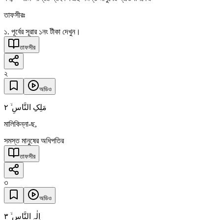
তাফসীরঃ
১. পূর্বের সূরার ১নং টীকা দেখুন।
তাফসীর
২
অডিও
٢
مَلِکِ النَّاسِ ۙ
মালিকিন্না-ছ,
সমস্ত মানুষের অধিপতির
তাফসীর
৩
অডিও
٣
اِلٰہِ النَّاسِ ۙ