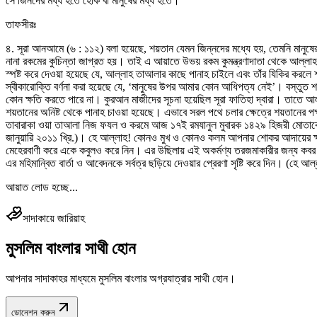
সে জিনদের মধ্য হতে হোক বা মানুষের মধ্য হতে।
তাফসীরঃ
৪. সূরা আনআমে (৬ : ১১২) বলা হয়েছে, শয়তান যেমন জিন্নদের মধ্যে হয়, তেমনি মানুষে
নানা রকমের কুচিন্তা জাগ্রত হয়। তাই এ আয়াতে উভয় রকম কুমন্ত্রণাদাতা থেকে আল্লাহ 
স্পষ্ট করে দেওয়া হয়েছে যে, আল্লাহ তাআলার কাছে পানাহ চাইলে এবং তাঁর যিকির করলে শ
স্বীকারোক্তি বর্ণনা করা হয়েছে যে, ‘মানুষের উপর আমার কোন আধিপত্য নেই’। বস্তুত শয়
কোন ক্ষতি করতে পারে না। কুরআন মাজীদের সূচনা হয়েছিল সূরা ফাতিহা দ্বারা। তাতে আল
শয়তানের অনিষ্ট থেকে পানাহ চাওয়া হয়েছে। এভাবে সরল পথে চলার ক্ষেত্রে শয়তানের প
তাবারাকা ওয়া তাআলা নিজ ফযল ও করমে আজ ১৭ই রমযানুল মুবারক ১৪২৯ হিজরী মোতাবে
জানুয়ারি ২০১১ খ্রি.)। হে আল্লাহ! কোনও মুখ ও কোনও কলম আপনার শোকর আদায়ের ক্ষম
মেহেরবাণী করে একে কবুলও করে নিন। এর উছিলায় এই অকর্মণ্য তরজমাকারীর জন্য কবর 
এর মহিমান্বিত বার্তা ও আবেদনকে সর্বত্র ছড়িয়ে দেওয়ার প্রেরণা সৃষ্টি করে দিন। (
আয়াত লোড হচ্ছে...
সাদাকায়ে জারিয়াহ
মুসলিম বাংলার সাথী হোন
আপনার সাদাকাহর মাধ্যমে মুসলিম বাংলার অগ্রযাত্রার সাথী হোন।
ডোনেশন করুন