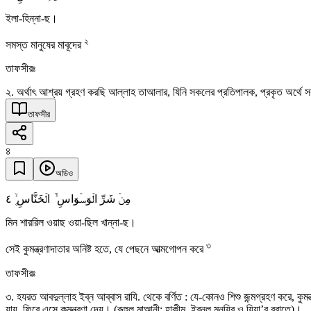
ইলা-হিন্না-ছ।
২
সমস্ত মানুষের মাবূদের
তাফসীরঃ
২. অর্থাৎ আশ্রয় গ্রহণ করছি আল্লাহ তাআলার, যিনি সকলের প্রতিপালক, প্রকৃত অর্থে 
তাফসীর
৪
অডিও
٤
مِنۡ شَرِّ الۡوَسۡوَاسِ ۬ۙ الۡخَنَّاسِ ۪ۙ
মিন শাররিল ওয়াছ ওয়া-ছিল খান্না-ছ।
৩
সেই কুমন্ত্রণাদাতার অনিষ্ট হতে, যে পেছনে আত্মগোপন করে
তাফসীরঃ
৩. হযরত আবদুল্লাহ ইব্ন আব্বাস রাযি. থেকে বর্ণিত : যে-কোনও শিশু জন্মগ্রহণ করে, 
যায়, ফিরে এসে কুমন্ত্রণা দেয়। (রূহুল মাআনী; হাকীম, ইবনুল মুনযির ও যিয়া’র বরাতে)।