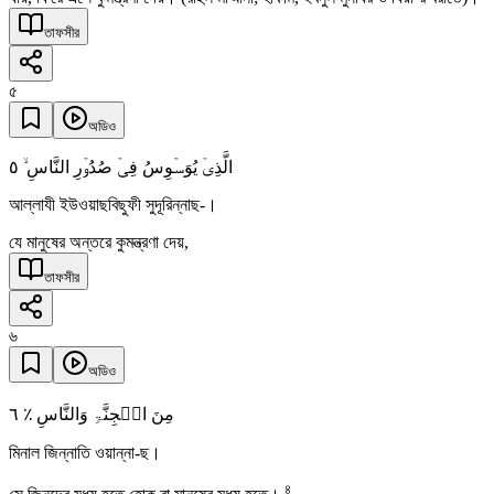
তাফসীর
৫
অডিও
٥
الَّذِیۡ یُوَسۡوِسُ فِیۡ صُدُوۡرِ النَّاسِ ۙ
আল্লাযী ইউওয়াছবিছুফী সুদূরিন্নাছ-।
যে মানুষের অন্তরে কুমন্ত্রণা দেয়,
তাফসীর
৬
অডিও
٦
مِنَ الۡجِنَّۃِ وَالنَّاسِ ٪
মিনাল জিন্নাতি ওয়ান্না-ছ।
৪