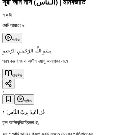
সূরা আন নাস
(
الـناس
)
|
মানবজাতি
মাক্কী
মোট আয়াতঃ ৬
অডিও
بِسْمِ اللَّهِ الرَّحْمَـٰنِ الرَّحِيمِ
পরম করুণাময় ও অসীম দয়ালু আল্লাহর নামে
তাফসীর
১
অডিও
١
قُلۡ اَعُوۡذُ بِرَبِّ النَّاسِ ۙ
কুল আ‘ঊযুবিরাব্বিন্না-ছ,
১
বল,
আমি আশ্রয় গ্রহণ করছি সমস্ত মানুষের প্রতিপালকের