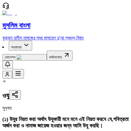
মুসলিম বাংলা
কুরআন
হাদীস
নামাজের সময়
মাসায়েল
দু'আ
প্রবন্ধ
বিবাহ
অন্যান্য
ডোনেশন
ডাউনলোড
✧
ওযু
সুন্নাহ
(
১
)
উযুর নিয়ত করা অর্থাৎ উযুকারী মনে মনে এই নিয়ত করবে যে,পবিত্রতা
অর্জন করা ও নামাজ জায়েজ হওয়ার জন্য আমি উযু করছি।