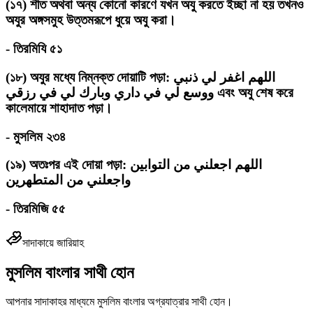
(
১৭
)
শীত অথবা অন্য কোনো কারণে যখন অযু করতে ইচ্ছা না হয় তখনও
অযুর অঙ্গসমুহ উত্তমরূপে ধুয়ে অযু করা।
-
তিরমিযি ৫১
(
১৮
)
অযুর মধ্যে নিম্নক্ত দোয়াটি পড়া: اللهم اغفر لي ذنبي
ووسع لي في داري وبارك لي في رزقي এবং অযু শেষ করে
কালেমায়ে শাহাদাত পড়া।
-
মুসলিম ২৩৪
(
১৯
)
অতঃপর এই দোয়া পড়া: اللهم اجعلني من التوابين
واجعلني من المتطهرين
-
তিরমিজি ৫৫
সাদাকায়ে জারিয়াহ
মুসলিম বাংলার সাথী হোন
আপনার সাদাকাহর মাধ্যমে মুসলিম বাংলার অগ্রযাত্রার সাথী হোন।