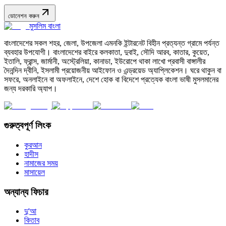
ডোনেশন করুন
মুসলিম বাংলা
বাংলাদেশের সকল শহর, জেলা, উপজেলা এমনকি ইন্টারনেট বিহীন প্রত্যন্ত গ্রামে পর্যন্ত
ব্যবহার উপযোগী। বাংলাদেশের বাইরে কলকাতা, দুবাই, সৌদি আরব, কাতার, কুয়েত,
ইতালি, ফ্রান্স, জার্মানী, অস্ট্রেলিয়া, কানাডা, ইউরোপে থাকা লাখো প্রবাসী বাঙ্গালীর
দৈনন্দিন দ্বীনি, ইসলামী প্রয়োজনীয় আইফোন ও এন্ড্রয়েড অ্যাপ্লিকেশন। ঘরে থাকুন বা
সফরে, অনলাইনে বা অফলাইনে, দেশে হোক বা বিদেশে প্রত্যেক বাংলা ভাষী মুসলমানের
জন্য দরকারি অ্যাপ।
গুরুত্বপূর্ণ লিংক
কুরআন
হাদীস
নামাজের সময়
মাসায়েল
অন্যান্য ফিচার
দু'আ
কিতাব