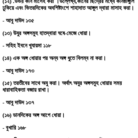
(
১২
)
.উভয় কান মাসেহ করা ।উল্লেখ্য,কানের ছিদ্রের মধ্যে কনিষ্ঠাঙ্গুলি
ঢুকিয়ে এবং ভিতরদিকের অবশিষ্টাংশে শাহাদাত আঙ্গুল দ্বারা মাসাহ করা।
-
আবু দাউদ ১৩৫
(
১৩
)
উযুর অঙ্গসমুহ হাতদ্বারা ঘষে-মেজে ধোয়া।
-
সহিহ ইবনে খুযায়মা ১১৮
(
১৪
)
এক অঙ্গ ধোয়ার পর অন্য অঙ্গ ধুতে বিলম্ব না করা।
-
আবু দাউদ ১৭৩
(
১৫
)
তরতীবের সাথে অযু করা। অর্থাৎ অযুর অঙ্গসমুহ ধোয়ার সময়
ধারাবাহিকতা বজায় রাখা।
-
আবু দাউদ ১৩৭
(
১৬
)
ডানদিকের অঙ্গ আগে ধোয়া।
-
বুখারি ১৬৮