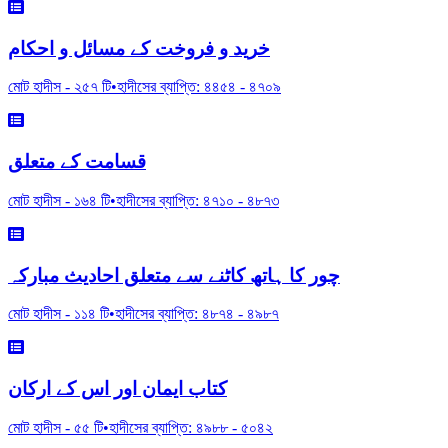
خرید و فروخت کے مسائل و احکام
মোট হাদীস -
২৫৭
টি
•
হাদীসের ব্যাপ্তি:
৪৪৫৪
-
৪৭০৯
قسامت کے متعلق
মোট হাদীস -
১৬৪
টি
•
হাদীসের ব্যাপ্তি:
৪৭১০
-
৪৮৭৩
چور کا ہاتھ کاٹنے سے متعلق احادیث مبارکہ
মোট হাদীস -
১১৪
টি
•
হাদীসের ব্যাপ্তি:
৪৮৭৪
-
৪৯৮৭
کتاب ایمان اور اس کے ارکان
মোট হাদীস -
৫৫
টি
•
হাদীসের ব্যাপ্তি:
৪৯৮৮
-
৫০৪২