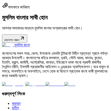
সাদাকায়ে জারিয়াহ
মুসলিম বাংলার সাথী হোন
আপনার সাদাকাহর মাধ্যমে মুসলিম বাংলার অগ্রযাত্রার সাথী হোন।
ডোনেশন করুন
মুসলিম বাংলা
বাংলাদেশের সকল শহর, জেলা, উপজেলা এমনকি ইন্টারনেট বিহীন প্রত্যন্ত গ্রামে পর্যন্ত
ব্যবহার উপযোগী। বাংলাদেশের বাইরে কলকাতা, দুবাই, সৌদি আরব, কাতার, কুয়েত,
ইতালি, ফ্রান্স, জার্মানী, অস্ট্রেলিয়া, কানাডা, ইউরোপে থাকা লাখো প্রবাসী বাঙ্গালীর
দৈনন্দিন দ্বীনি, ইসলামী প্রয়োজনীয় আইফোন ও এন্ড্রয়েড অ্যাপ্লিকেশন। ঘরে থাকুন বা
সফরে, অনলাইনে বা অফলাইনে, দেশে হোক বা বিদেশে প্রত্যেক বাংলা ভাষী মুসলমানের
জন্য দরকারি অ্যাপ।
গুরুত্বপূর্ণ লিংক
কুরআন
হাদীস