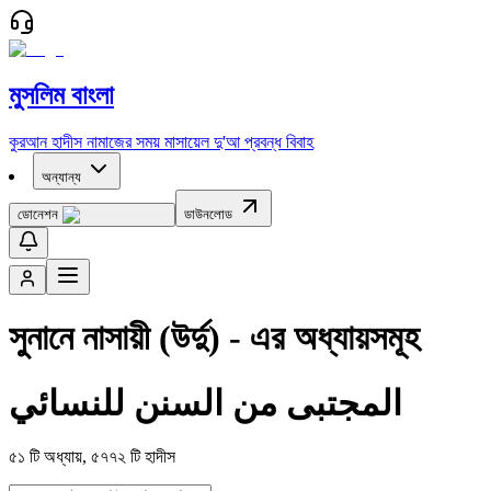
মুসলিম বাংলা
কুরআন
হাদীস
নামাজের সময়
মাসায়েল
দু'আ
প্রবন্ধ
বিবাহ
অন্যান্য
ডোনেশন
ডাউনলোড
সুনানে নাসায়ী (উর্দু)
- এর অধ্যায়সমূহ
المجتبى من السنن للنسائي
৫১
টি অধ্যায়,
৫৭৭২
টি হাদীস