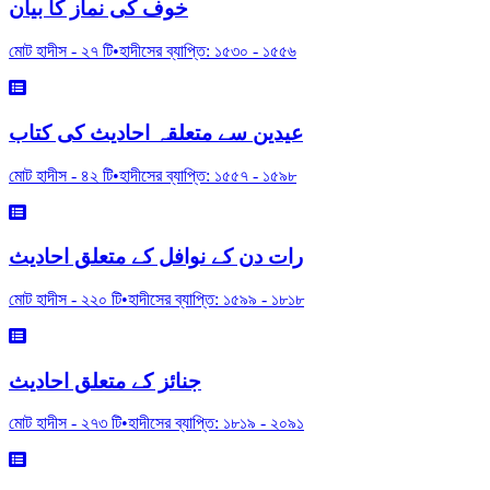
خوف کی نماز کا بیان
মোট হাদীস -
২৭
টি
•
হাদীসের ব্যাপ্তি:
১৫৩০
-
১৫৫৬
عیدین سے متعلقہ احادیث کی کتاب
মোট হাদীস -
৪২
টি
•
হাদীসের ব্যাপ্তি:
১৫৫৭
-
১৫৯৮
رات دن کے نوافل کے متعلق احادیث
মোট হাদীস -
২২০
টি
•
হাদীসের ব্যাপ্তি:
১৫৯৯
-
১৮১৮
جنائز کے متعلق احادیث
মোট হাদীস -
২৭৩
টি
•
হাদীসের ব্যাপ্তি:
১৮১৯
-
২০৯১