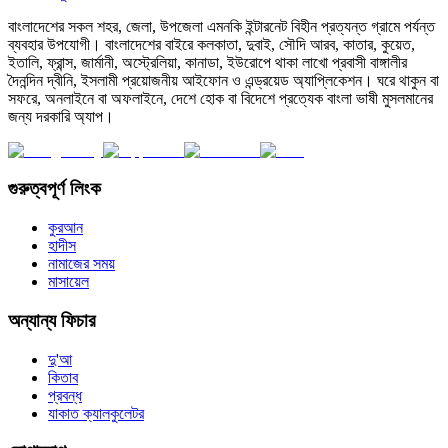
বাংলাদেশের সকল শহর, জেলা, উপজেলা এমনকি ইন্টারনেট বিহীন প্রত্যন্ত গ্রামে পর্যন্ত
ব্যবহার উপযোগী। বাংলাদেশের বাইরে কলকাতা, দুবাই, সৌদি আরব, কাতার, কুয়েত,
ইতালি, ফ্রান্স, জার্মানী, অস্ট্রেলিয়া, কানাডা, ইউরোপে থাকা লাখো প্রবাসী বাঙ্গালীর
দৈনন্দিন দ্বীনি, ইসলামী প্রয়োজনীয় আইফোন ও এন্ড্রয়েড অ্যাপ্লিকেশন। ঘরে থাকুন বা
সফরে, অনলাইনে বা অফলাইনে, দেশে হোক বা বিদেশে প্রত্যেক বাংলা ভাষী মুসলমানের
জন্য দরকারি অ্যাপ।
গুরুত্বপূর্ণ লিংক
কুরআন
হাদীস
নামাজের সময়
মাসায়েল
অন্যান্য ফিচার
দু'আ
কিতাব
প্রবন্ধ
যাকাত ক্যালকুলেটর