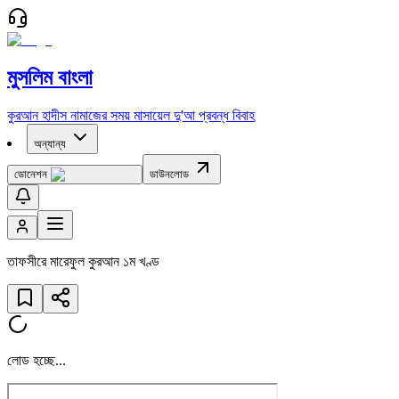
মুসলিম বাংলা
কুরআন
হাদীস
নামাজের সময়
মাসায়েল
দু'আ
প্রবন্ধ
বিবাহ
অন্যান্য
ডোনেশন
ডাউনলোড
তাফসীরে মারেফুল কুরআন ১ম খণ্ড
লোড হচ্ছে...