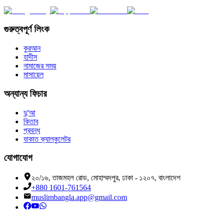
গুরুত্বপূর্ণ লিংক
কুরআন
হাদীস
নামাজের সময়
মাসায়েল
অন্যান্য ফিচার
দু'আ
কিতাব
প্রবন্ধ
যাকাত ক্যালকুলেটর
যোগাযোগ
২০/১৬, তাজমহল রোড, মোহাম্মদপুর, ঢাকা - ১২০৭, বাংলাদেশ
+880 1601-761564
muslimbangla.app@gmail.com