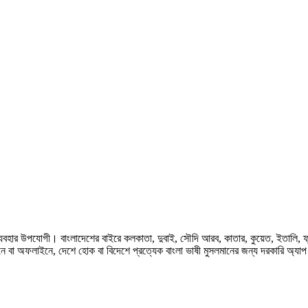
হার উপযোগী। বাংলাদেশের বাইরে কলকাতা, দুবাই, সৌদি আরব, কাতার, কুয়েত, ইতালি, ফ্রান্স, জ
ে বা অফলাইনে, দেশে হোক বা বিদেশে প্রত্যেক বাংলা ভাষী মুসলমানের জন্য দরকারি অ্যা