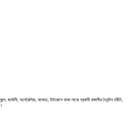
ার্মানী, অস্ট্রেলিয়া, কানাডা, ইউরোপে থাকা লাখো প্রবাসী বাঙ্গালীর দৈনন্দিন দ্বীনি,
প।