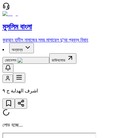
মুসলিম বাংলা
কুরআন
হাদীস
নামাজের সময়
মাসায়েল
দু'আ
প্রবন্ধ
বিবাহ
অন্যান্য
ডোনেশন
ডাউনলোড
اشرف الهداية ج ٩
লোড হচ্ছে...