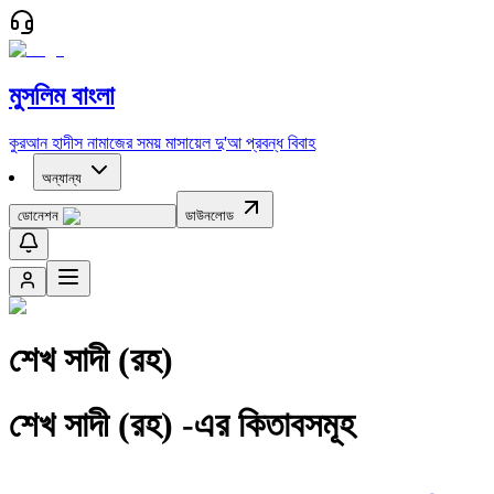
মুসলিম বাংলা
কুরআন
হাদীস
নামাজের সময়
মাসায়েল
দু'আ
প্রবন্ধ
বিবাহ
অন্যান্য
ডোনেশন
ডাউনলোড
শেখ সাদী (রহ)
শেখ সাদী (রহ) -এর কিতাবসমূহ