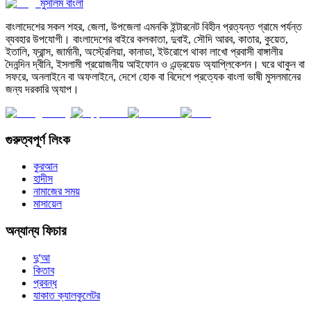
মুসলিম বাংলা
বাংলাদেশের সকল শহর, জেলা, উপজেলা এমনকি ইন্টারনেট বিহীন প্রত্যন্ত গ্রামে পর্যন্ত
ব্যবহার উপযোগী। বাংলাদেশের বাইরে কলকাতা, দুবাই, সৌদি আরব, কাতার, কুয়েত,
ইতালি, ফ্রান্স, জার্মানী, অস্ট্রেলিয়া, কানাডা, ইউরোপে থাকা লাখো প্রবাসী বাঙ্গালীর
দৈনন্দিন দ্বীনি, ইসলামী প্রয়োজনীয় আইফোন ও এন্ড্রয়েড অ্যাপ্লিকেশন। ঘরে থাকুন বা
সফরে, অনলাইনে বা অফলাইনে, দেশে হোক বা বিদেশে প্রত্যেক বাংলা ভাষী মুসলমানের
জন্য দরকারি অ্যাপ।
গুরুত্বপূর্ণ লিংক
কুরআন
হাদীস
নামাজের সময়
মাসায়েল
অন্যান্য ফিচার
দু'আ
কিতাব
প্রবন্ধ
যাকাত ক্যালকুলেটর