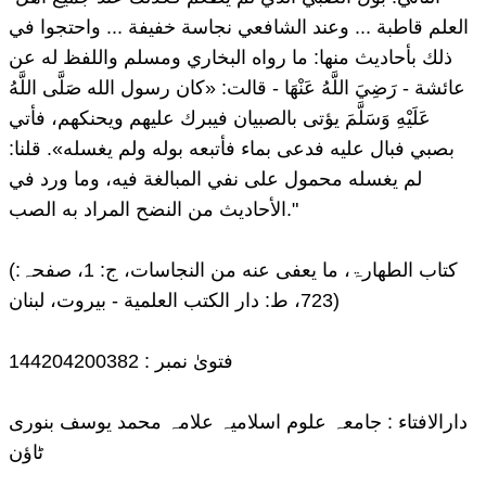
العلم قاطبة ... وعند الشافعي نجاسة خفيفة ... واحتجوا في
ذلك بأحاديث منها: ما رواه البخاري ومسلم واللفظ له عن
عائشة - رَضِيَ اللَّهُ عَنْهَا - قالت: «كان رسول الله صَلَّى اللَّهُ
عَلَيْهِ وَسَلَّمَ يؤتى بالصبيان فيبرك عليهم ويحنكهم، فأتي
بصبي فبال عليه فدعى بماء فأتبعه بوله ولم يغسله». قلنا:
لم يغسله محمول على نفي المبالغة فيه، وما ورد في
الأحاديث من النضح المراد به الصب."
(کتاب الطهارۃ، ما يعفى عنه من النجاسات، ج: 1، صفحہ:
723، ط: دار الكتب العلمية - بيروت، لبنان)
فتویٰ نمبر : 144204200382
دارالافتاء : جامعہ علوم اسلامیہ علامہ محمد یوسف بنوری
ٹاؤن