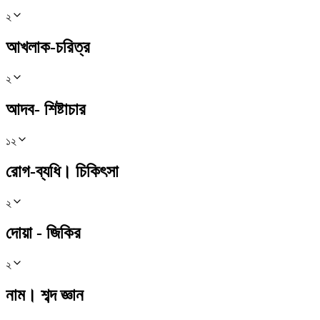
২
আখলাক-চরিত্র
২
আদব- শিষ্টাচার
১২
রোগ-ব্যধি। চিকিৎসা
২
দোয়া - জিকির
২
নাম। শব্দ জ্ঞান