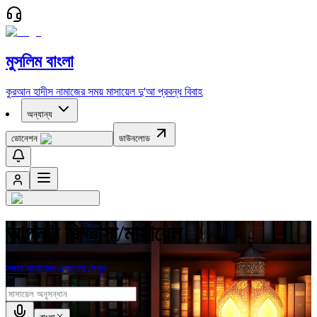
মুসলিম বাংলা
কুরআন
হাদীস
নামাজের সময়
মাসায়েল
দু'আ
প্রবন্ধ
বিবাহ
অন্যান্য
ডোনেশন
ডাউনলোড
আপনার জিজ্ঞাসা/মাসায়েল
সকল মাসায়েল একত্রে দেখুন