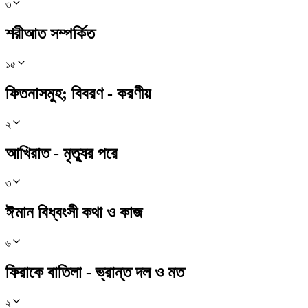
৩
শরীআত সম্পর্কিত
১৫
ফিতনাসমুহ; বিবরণ - করণীয়
২
আখিরাত - মৃত্যুর পরে
৩
ঈমান বিধ্বংসী কথা ও কাজ
৬
ফিরাকে বাতিলা - ভ্রান্ত দল ও মত
২