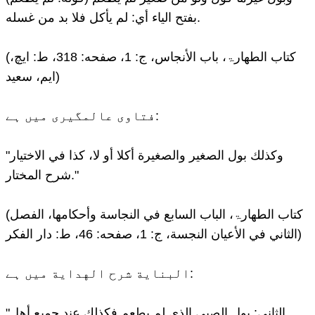
بفتح الياء أي: لم يأكل فلا بد من غسله.
(کتاب الطهارۃ، باب الأنجاس، ج: 1، صفحه: 318، ط: ایچ،
ایم، سعید)
فتاوی عالمگیری میں ہے:
"وكذلك بول الصغير والصغيرة أكلا أو لا، كذا في الاختيار
شرح المختار."
(کتاب الطهارۃ، الباب السابع في النجاسة وأحكامها، الفصل
الثاني في الأعيان النجسة، ج: 1، صفحه: 46، ط: دار الفکر)
البناية شرح الهداية میں ہے:
"الثاني: بول الصبي الذي لم يطعم فكذلك عند جميع أهل