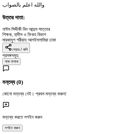
والله اعلم بالصواب
উত্তর দাতা:
নাঈম সিদ্দীকী বিন আব্দুস সাত্তার
শিক্ষক, হাদীস ও ফিকহ বিভাগ
মারকাযুশ শরীয়াহ আলইসলামিয়া ঢাকা
শেয়ার / কপি
প্রসঙ্গসমূহ:
পাক নাপাক
মন্তব্য (
0
)
কোনো মন্তব্য নেই। প্রথম মন্তব্য করুন!
মন্তব্য করতে লগইন করুন
লগইন করুন