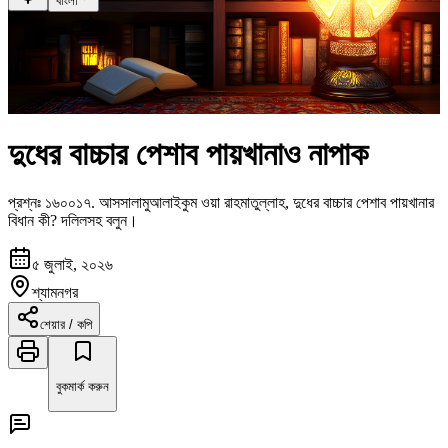
বাংলা
দুধের বাচ্চার পেশাব পায়খানাও নাপাক
প্রশ্নঃ
১৬০০১৭
.
আসসালামুআলাইকুম ওয়া রাহমাতুল্লাহ, দুধের বাচ্চার পেশাব পায়খানার
বিধান কী? দলিলসহ বলুন।
৫ জুলাই, ২০২৬
শ্যামনগর
শেয়ার / কপি
বুকমার্ক করুন