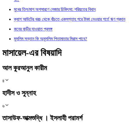
মুখের তিল/মাশ অপসারণে লেজার চিকিৎসা: শরিয়তের বিধান
ক্যাশ আউটের খরচ থেকে বাঁচতে একসপ্তাহ পরে টাকা নেওয়ার শর্তে ঋণ প্রদান
কনের বাড়ীর দাওয়াত প্রসঙ্গ
মুসলিম সন্তান কি অমুসলিম পিতামাতার মিরাস পাবে?
মাসায়েল-এর বিষয়াদি
আল কুরআনুল কারীম
৪
হাদীস ও সুন্নাহ
৬
তাসাউফ-আত্মশুদ্ধি । ইসলাহী পরামর্শ