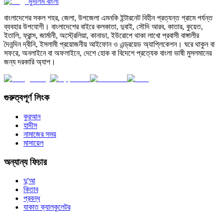
মুসলিম বাংলা
বাংলাদেশের সকল শহর, জেলা, উপজেলা এমনকি ইন্টারনেট বিহীন প্রত্যন্ত গ্রামে পর্যন্ত
ব্যবহার উপযোগী। বাংলাদেশের বাইরে কলকাতা, দুবাই, সৌদি আরব, কাতার, কুয়েত,
ইতালি, ফ্রান্স, জার্মানী, অস্ট্রেলিয়া, কানাডা, ইউরোপে থাকা লাখো প্রবাসী বাঙ্গালীর
দৈনন্দিন দ্বীনি, ইসলামী প্রয়োজনীয় আইফোন ও এন্ড্রয়েড অ্যাপ্লিকেশন। ঘরে থাকুন বা
সফরে, অনলাইনে বা অফলাইনে, দেশে হোক বা বিদেশে প্রত্যেক বাংলা ভাষী মুসলমানের
জন্য দরকারি অ্যাপ।
গুরুত্বপূর্ণ লিংক
কুরআন
হাদীস
নামাজের সময়
মাসায়েল
অন্যান্য ফিচার
দু'আ
কিতাব
প্রবন্ধ
যাকাত ক্যালকুলেটর