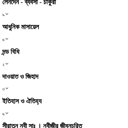
লেনদেন - ব্যবসা - চাকুরী
৯
আধুনিক মাসায়েল
৬
দন্ড বিধি
২
দাওয়াত ও জিহাদ
৩
ইতিহাস ও ঐতিহ্য
৬
সীরাতুন নবী সাঃ । নবীজীর জীবনচরিত