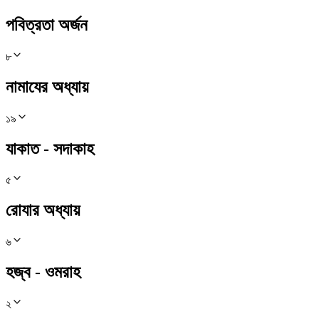
পবিত্রতা অর্জন
৮
নামাযের অধ্যায়
১৯
যাকাত - সদাকাহ
৫
রোযার অধ্যায়
৬
হজ্ব - ওমরাহ
২