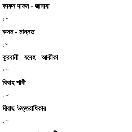
কাফন দাফন - জানাযা
৫
কসম - মান্নত
১
কুরবানী - যবেহ - আকীকা
৪
বিবাহ শাদী
৮
মীরাছ-উত্তরাধিকার
২