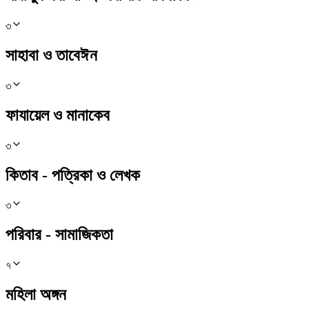
৩
সাহাবা ও তাবেঈন
৩
ফাযায়েল ও মানাকেব
৩
কিতাব - পত্রিকা ও লেখক
৩
পরিবার - সামাজিকতা
৭
মহিলা অঙ্গন