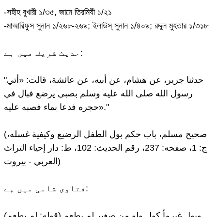
-সহীহ বুখারী ১/৩৫, জামে তিরমিযী ১/২১
-মাআরিফুস সুনান ১/২৬৮-২৬৯; ইলাউস্ সুনান ১/৪০৯; রদ্দুল মুহতার ১/৩১৮
حدیث شریف میں ہے:
"حدثنا جرير، عن هشام، عن أبيه، عن عائشة، قالت: «أتي
رسول الله صلى الله عليه وسلم بصبي يرضع فبال في
حجره فدعا بماء فصبه عليه»."
(صحیح مسلم، باب حكم بول الطفل الرضيع وكيفية غسله،
ج: 1، صفحه: 237، رقم الحدیث: 102، ط: دار إحياء التراث
العربي - بيروت)
فتاوی شامی میں ہے:
وبول غیرمأ کول ولو من صغیر لم یطعم (قوله: لم يطعم)