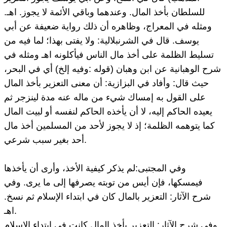
للسلطان بأخذ المال. وعندهما وباقي الأئمة لا يجوز. اهـ.
ومثله في المعراج، وظاهره أن ذلك رواية ضعيفة عن أبي
يوسف. قال في الشرنبلالية: ولا يفتى بهذا؛ لما فيه من
تسليط الظلمة على أخذ مال الناس فيأكلونه اهـ ومثله في
شرح الوهبانية عن ابن وهبان (قوله :وفيه إلخ) أي في البحر،
حيث قال: وأفاد في البزازية: أن معنى التعزير بأخذ المال
على القول به إمساك شيء من ماله عنه مدة لينزجر ثم
يعيده الحاكم إليه، لا أن يأخذه الحاكم لنفسه أو لبيت المال
كما يتوهمه الظلمة؛ إذ لا يجوز لأحد من المسلمين أخذ مال
أحد بغير سبب شرعي.
وفي المجتبى:لم يذكر كيفية الأخذ، وأرى أن يأخذها
فيمسكها، فإن أيس من توبته يصرفها إلى ما يرى. وفي
شرح الآثار: التعزير بالمال كان في ابتداء الإسلام ثم نسخ.
اهـ.
وفی شرح الآثار: التعزیر بأخذ المال کانت فی ابتداء الاسلام