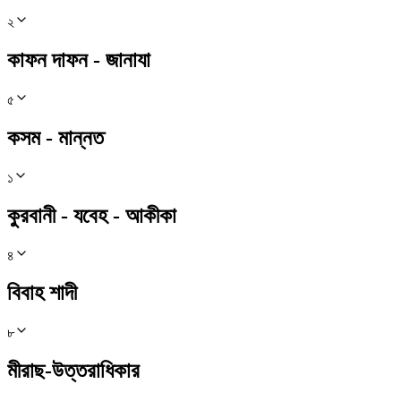
২
কাফন দাফন - জানাযা
৫
কসম - মান্নত
১
কুরবানী - যবেহ - আকীকা
৪
বিবাহ শাদী
৮
মীরাছ-উত্তরাধিকার