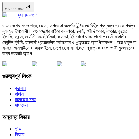
ডোনেশন করুন
মুসলিম বাংলা
বাংলাদেশের সকল শহর, জেলা, উপজেলা এমনকি ইন্টারনেট বিহীন প্রত্যন্ত গ্রামে পর্যন্ত
ব্যবহার উপযোগী। বাংলাদেশের বাইরে কলকাতা, দুবাই, সৌদি আরব, কাতার, কুয়েত,
ইতালি, ফ্রান্স, জার্মানী, অস্ট্রেলিয়া, কানাডা, ইউরোপে থাকা লাখো প্রবাসী বাঙ্গালীর
দৈনন্দিন দ্বীনি, ইসলামী প্রয়োজনীয় আইফোন ও এন্ড্রয়েড অ্যাপ্লিকেশন। ঘরে থাকুন বা
সফরে, অনলাইনে বা অফলাইনে, দেশে হোক বা বিদেশে প্রত্যেক বাংলা ভাষী মুসলমানের
জন্য দরকারি অ্যাপ।
গুরুত্বপূর্ণ লিংক
কুরআন
হাদীস
নামাজের সময়
মাসায়েল
অন্যান্য ফিচার
দু'আ
কিতাব