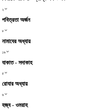
২
পবিত্রতা অর্জন
৮
নামাযের অধ্যায়
১৯
যাকাত - সদাকাহ
৫
রোযার অধ্যায়
৬
হজ্ব - ওমরাহ