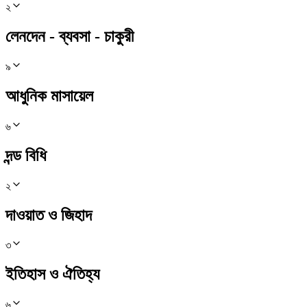
২
লেনদেন - ব্যবসা - চাকুরী
৯
আধুনিক মাসায়েল
৬
দন্ড বিধি
২
দাওয়াত ও জিহাদ
৩
ইতিহাস ও ঐতিহ্য
৬