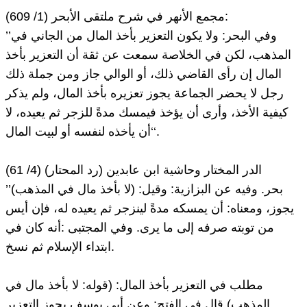
مجمع الأنهر في شرح ملتقى الأبحر (1/ 609):
’’وفي البحر: ولا يكون التعزير بأخذ المال من الجاني في
المذهب، لكن في الخلاصة سمعت عن ثقة أن التعزير بأخذ
المال إن رأى القاضي ذلك، أو الوالي جاز ومن جملة ذلك
رجل لا يحضر الجماعة يجوز تعزيره بأخذ المال، ولم يذكر
كيفية الأخذ، وأرى أن يؤخذ فيمسك مدةً للزجر ثم يعيده، لا
أن يأخذه لنفسه أو لبيت المال‘‘.
الدر المختار وحاشية ابن عابدين (رد المحتار) (4/ 61)
’’(لا بأخذ مال في المذهب) بحر. وفيه عن البزازية: وقيل:
يجوز، ومعناه: أن يمسكه مدةً لينزجر ثم يعيده له، فإن أيس
من توبته صرفه إلى ما يرى. وفي المجتبى :أنه كان في
ابتداء الإسلام ثم نسخ.
مطلب في التعزير بأخذ المال: (قوله: لا بأخذ مال في
المذهب) قال في الفتح: وعن أبي يوسف يجوز التعزير