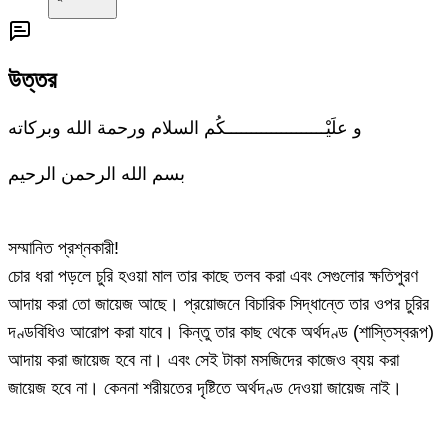
উত্তর
و علَيْــــــــــــــــــــكُم السلام ورحمة الله وبركاته
بسم الله الرحمن الرحيم
সম্মানিত প্রশ্নকারী!
চোর ধরা পড়লে চুরি হওয়া মাল তার কাছে তলব করা এবং সেগুলোর ক্ষতিপুরণ
আদায় করা তো জায়েজ আছে। প্রয়োজনে বিচারিক সিদ্ধান্তে তার ওপর চুরির
দণ্ডবিধিও আরোপ করা যাবে। কিন্তু তার কাছ থেকে অর্থদণ্ড (শাস্তিস্বরূপ)
আদায় করা জায়েজ হবে না। এবং সেই টাকা মসজিদের কাজেও ব্যয় করা
জায়েজ হবে না। কেননা শরীয়তের দৃষ্টিতে অর্থদণ্ড দেওয়া জায়েজ নাই।