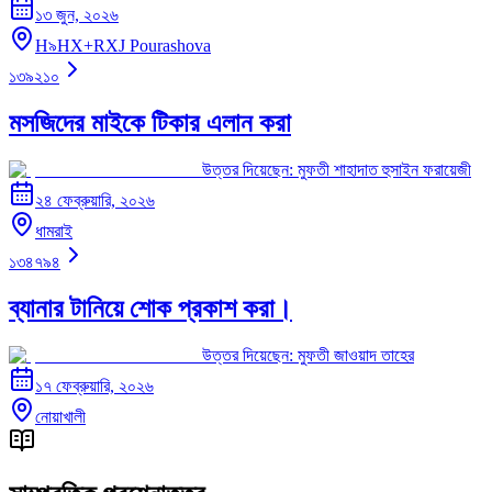
১৩ জুন, ২০২৬
H৯HX+RXJ Pourashova
১৩৯২১০
মসজিদের মাইকে টিকার এলান করা
উত্তর দিয়েছেন:
মুফতী শাহাদাত হুসাইন ফরায়েজী
২৪ ফেব্রুয়ারি, ২০২৬
ধামরাই
১৩৪৭৯৪
ব্যানার টানিয়ে শোক প্রকাশ করা।
উত্তর দিয়েছেন:
মুফতী জাওয়াদ তাহের
১৭ ফেব্রুয়ারি, ২০২৬
নোয়াখালী