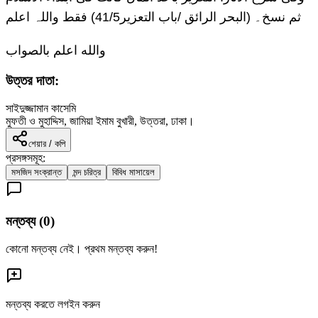
ثم نسخ۔ (البحر الرائق /باب التعزیر41/5) فقط واللہ اعلم
والله اعلم بالصواب
উত্তর দাতা:
সাইদুজ্জামান কাসেমি
মুফতী ও মুহাদ্দিস, জামিয়া ইমাম বুখারী, উত্তরা, ঢাকা।
শেয়ার / কপি
প্রসঙ্গসমূহ:
মসজিদ সংক্রান্ত
মন্দ চরিত্র
বিবিধ মাসায়েল
মন্তব্য (
0
)
কোনো মন্তব্য নেই। প্রথম মন্তব্য করুন!
মন্তব্য করতে লগইন করুন