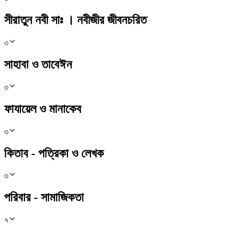
সীরাতুন নবী সাঃ । নবীজীর জীবনচরিত
৩
সাহাবা ও তাবেঈন
৩
ফাযায়েল ও মানাকেব
৩
কিতাব - পত্রিকা ও লেখক
৩
পরিবার - সামাজিকতা
৭