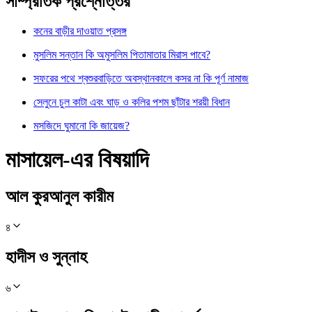
সাম্প্রতিক প্রশ্নোত্তর
কনের বাড়ীর দাওয়াত প্রসঙ্গ
মুসলিম সন্তান কি অমুসলিম পিতামাতার মিরাস পাবে?
সফরের পথে শ্বশুরবাড়িতে অবস্থানকালে কসর না কি পূর্ণ নামাজ
সেলুনে চুল কাটা এবং ঘাড় ও কলির পশম ছাঁটার শরয়ী বিধান
মসজিদে ঘুমানো কি জায়েজ?
মাসায়েল-এর বিষয়াদি
আল কুরআনুল কারীম
৪
হাদীস ও সুন্নাহ
৬