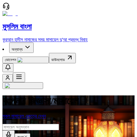
মুসলিম বাংলা
কুরআন
হাদীস
নামাজের সময়
মাসায়েল
দু'আ
প্রবন্ধ
বিবাহ
অন্যান্য
ডোনেশন
ডাউনলোড
আপনার জিজ্ঞাসা/মাসায়েল
সকল মাসায়েল একত্রে দেখুন