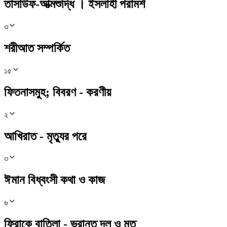
তাসাউফ-আত্মশুদ্ধি । ইসলাহী পরামর্শ
৩
শরীআত সম্পর্কিত
১৫
ফিতনাসমুহ; বিবরণ - করণীয়
২
আখিরাত - মৃত্যুর পরে
৩
ঈমান বিধ্বংসী কথা ও কাজ
৬
ফিরাকে বাতিলা - ভ্রান্ত দল ও মত