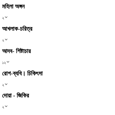
মহিলা অঙ্গন
২
আখলাক-চরিত্র
২
আদব- শিষ্টাচার
১২
রোগ-ব্যধি। চিকিৎসা
২
দোয়া - জিকির
২