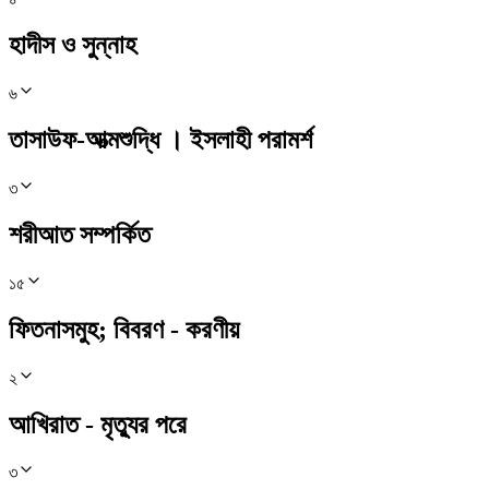
হাদীস ও সুন্নাহ
৬
তাসাউফ-আত্মশুদ্ধি । ইসলাহী পরামর্শ
৩
শরীআত সম্পর্কিত
১৫
ফিতনাসমুহ; বিবরণ - করণীয়
২
আখিরাত - মৃত্যুর পরে
৩