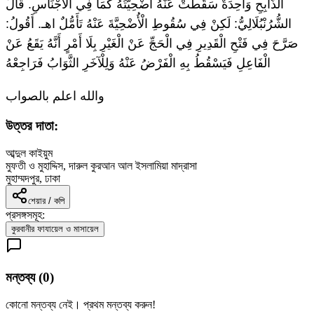
الذَّابِحِ وَاحِدَةٌ سَقَطَتْ عَنْهُ أُضْحِيَّتُهُ كَمَا فِي الْأَجْنَاسِ. قَالَ
الشُّرُنْبُلَالِيُّ: لَكِنْ فِي سُقُوطِ الْأُضْحِيَّةَ عَنْهُ تَأَمُّلٌ اهـ. أَقُولُ:
صَرَّحَ فِي فَتْحِ الْقَدِيرِ فِي الْحَجِّ عَنْ الْغَيْرِ بِلَا أَمْرٍ أَنَّهُ يَقَعُ عَنْ
الْفَاعِلِ فَيَسْقُطُ بِهِ الْفَرْضُ عَنْهُ وَلِلْآخَرِ الثَّوَابُ فَرَاجِعْهُ
والله اعلم بالصواب
উত্তর দাতা:
আব্দুল কাইয়ুম
মুফতী ও মুহাদ্দিস, দারুল কুরআন আল ইসলামিয়া মাদ্রাসা
মুহাম্মদপুর, ঢাকা
শেয়ার / কপি
প্রসঙ্গসমূহ:
কুরবানীর ফাযায়েল ও মাসায়েল
মন্তব্য (
0
)
কোনো মন্তব্য নেই। প্রথম মন্তব্য করুন!