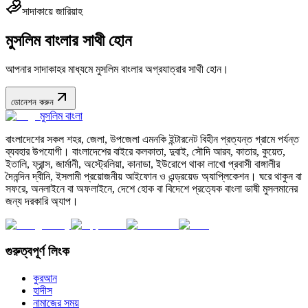
সাদাকায়ে জারিয়াহ
মুসলিম বাংলার সাথী হোন
আপনার সাদাকাহর মাধ্যমে মুসলিম বাংলার অগ্রযাত্রার সাথী হোন।
ডোনেশন করুন
মুসলিম বাংলা
বাংলাদেশের সকল শহর, জেলা, উপজেলা এমনকি ইন্টারনেট বিহীন প্রত্যন্ত গ্রামে পর্যন্ত
ব্যবহার উপযোগী। বাংলাদেশের বাইরে কলকাতা, দুবাই, সৌদি আরব, কাতার, কুয়েত,
ইতালি, ফ্রান্স, জার্মানী, অস্ট্রেলিয়া, কানাডা, ইউরোপে থাকা লাখো প্রবাসী বাঙ্গালীর
দৈনন্দিন দ্বীনি, ইসলামী প্রয়োজনীয় আইফোন ও এন্ড্রয়েড অ্যাপ্লিকেশন। ঘরে থাকুন বা
সফরে, অনলাইনে বা অফলাইনে, দেশে হোক বা বিদেশে প্রত্যেক বাংলা ভাষী মুসলমানের
জন্য দরকারি অ্যাপ।
গুরুত্বপূর্ণ লিংক
কুরআন
হাদীস
নামাজের সময়