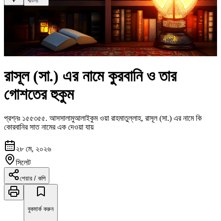
বাংলা
রাসূল (সা.) এর নামে কুরবানি ও তার
গোশতের হুকুম
প্রশ্নঃ
১৫৫৩৫৫
.
আসসালামুআলাইকুম ওয়া রাহমাতুল্লাহ, রাসূল (সা.) এর নামে কি
কোরবানির সাত নামের এক দেওয়া যায়
২৮ মে, ২০২৬
সিলেট
শেয়ার / কপি
বুকমার্ক করুন