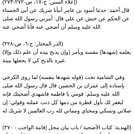
(إعلاء السنن: ج-١٧، ص-٢٧٢-٢٧٣)
قال أحمد: حدثنا أسود بن عامر أنبأنا شريك عن أبي الحسناء
عن الحكم عن خنش عن علي قال: أمرني رسول الله صلى
الله عليه وسلم أن أضحي عنه فأنا أضحي عنه
(الدر المختار: ج-٦، ص-٣٢٨)
(وإن يذبح بيده أن علم ذلك وإلا) يعلمه (شهدها) بنفسه ويأمر
غيره بالذبح كي لا يجعلها ميتة.
وفي الشامية تحت (قوله شهدها بنفسه) لما روى الكرخي
بإسناده إلى عمران بن الحصين قال قال رسول الله صلى
الله عليه وسلم: قومي يا فاطمة فاشهدي أضحيتك فإنه
ليغفر لك بأول قطرة من دمها كل ذنب عملته وقولي: إن
صلاتي ونسكي ومحياي ومماتي لله رب العالمين لا شريك له
(الهندية: كتاب الأضحية / باب بيان محل إقامة الواجب - ٣٧٠)