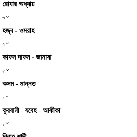
রোযার অধ্যায়
৬
হজ্ব - ওমরাহ
২
কাফন দাফন - জানাযা
৫
কসম - মান্নত
১
কুরবানী - যবেহ - আকীকা
৪
বিবাহ শাদী