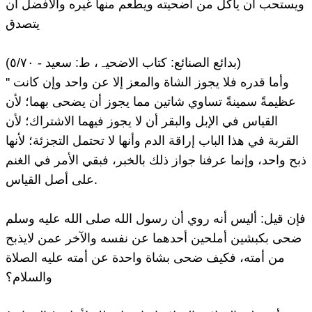
ويستحب أن يأكل من أضحيته ويطعم منها غيره والأفضل أن
يتصدق
(بدائع الصنائع: کتاب الاضحیہ، ط: سعید - ٥/٧٠)
'' وأما قدره فلا يجوز الشاة والمعز إلا عن واحد وإن كانت
عظيمةً سمينةً تساوي شاتين مما يجوز أن يضحى بهما؛ لأن
القياس في الإبل والبقر أن لا يجوز فيهما الاشتراك؛ لأن
القربة في هذا الباب إراقة الدم وأنها لا تحتمل التجزئة؛ لأنها
ذبح واحد، وإنما عرفنا جواز ذلك بالخبر، فبقي الأمر في الغنم
على أصل القياس.
فإن قيل: أليس أنه روي أن رسول الله صلى الله عليه وسلم
ضحى بكبشين أملحين أحدهما عن نفسه والآخر عمن لايذبح
من أمته، فكيف ضحى بشاة واحدة عن أمته عليه الصلاة
والسلام؟