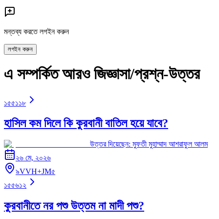
মন্তব্য করতে লগইন করুন
লগইন করুন
এ সম্পর্কিত আরও জিজ্ঞাসা/প্রশ্ন-উত্তর
১৫৫১১৮
হাসিল কম দিলে কি কুরবানী বাতিল হয়ে যাবে?
উত্তর দিয়েছেন:
মুফতী মুহাম্মাদ আশরাফুল আলম
২৬ মে, ২০২৬
৯VVH+JM৫
১৫৫৬১২
কুরবানীতে নর পশু উত্তম না মাদী পশু?