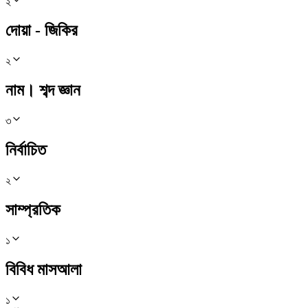
২
দোয়া - জিকির
২
নাম। শব্দ জ্ঞান
৩
নির্বাচিত
২
সাম্প্রতিক
১
বিবিধ মাসআলা
১