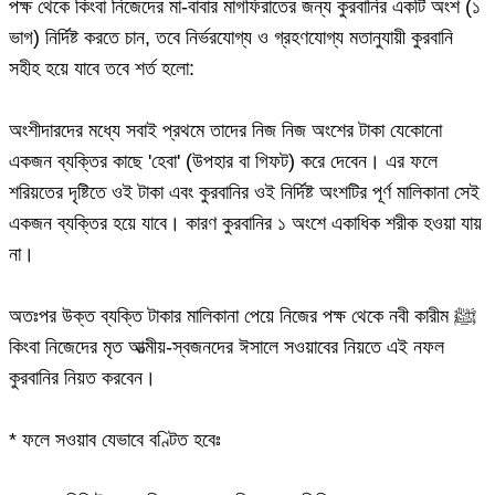
পক্ষ থেকে কিংবা নিজেদের মা-বাবার মাগফিরাতের জন্য কুরবানির একটি অংশ (১
ভাগ) নির্দিষ্ট করতে চান, তবে নির্ভরযোগ্য ও গ্রহণযোগ্য মতানুযায়ী কুরবানি
সহীহ হয়ে যাবে তবে শর্ত হলো:
অংশীদারদের মধ্যে সবাই প্রথমে তাদের নিজ নিজ অংশের টাকা যেকোনো
একজন ব্যক্তির কাছে 'হেবা' (উপহার বা গিফট) করে দেবেন। এর ফলে
শরিয়তের দৃষ্টিতে ওই টাকা এবং কুরবানির ওই নির্দিষ্ট অংশটির পূর্ণ মালিকানা সেই
একজন ব্যক্তির হয়ে যাবে। কারণ কুরবানির ১ অংশে একাধিক শরীক হওয়া যায়
না।
অতঃপর উক্ত ব্যক্তি টাকার মালিকানা পেয়ে নিজের পক্ষ থেকে নবী কারীম ﷺ
কিংবা নিজেদের মৃত আত্মীয়-স্বজনদের ঈসালে সওয়াবের নিয়তে এই নফল
কুরবানির নিয়ত করবেন।
* ফলে সওয়াব যেভাবে বণ্টিত হবেঃ