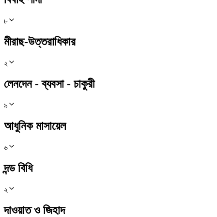
৮
মীরাছ-উত্তরাধিকার
২
লেনদেন - ব্যবসা - চাকুরী
৯
আধুনিক মাসায়েল
৬
দন্ড বিধি
২
দাওয়াত ও জিহাদ