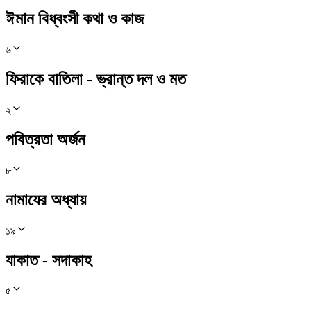
ঈমান বিধ্বংসী কথা ও কাজ
৬
ফিরাকে বাতিলা - ভ্রান্ত দল ও মত
২
পবিত্রতা অর্জন
৮
নামাযের অধ্যায়
১৯
যাকাত - সদাকাহ
৫