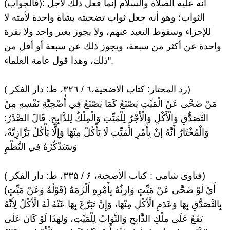
(فالجواب): أنه عليه الصلاة والسلام إنما فعل ذلك لأجل
الثواب؛ وهو أنه جعل ثواب تضحيته بشاة واحدة لأمته لا
للإجزاء وسقوط التعبد عنهم، ولا يجوز بعير واحد ولا بقرة
واحدة عن أكثر من سبعة، ويجوز ذلك عن سبعة أو أقل من
ذلك، وهذا قول عامة العلماء''.
( رد المحتار: كتاب الاضحية،٦ / ۳۲٦، ط: دار الفكر)
مَنْ ضَحَّى عَنْ الْمَيِّتِ يَصْنَعُ كَمَا يَصْنَعُ فِي أُضْحِيَّةِ نَفْسِهِ مِنْ
التَّصَدُّقِ وَالْأَكْلِ وَالْأَجْرُ لِلْمَيِّتِ وَالْمِلْكُ لِلذَّابِحِ. قَالَ الصَّدْرُ:
وَالْمُخْتَارُ أَنَّهُ إنْ بِأَمْرِ الْمَيِّتِ لَا يَأْكُلْ مِنْهَا وَإِلَّا يَأْكُلُ بَزَّازِيَّةٌ،
وَسَيَذْكُرُهُ فِي النَّظْمِ
( فتاوی شامی : كتاب الأضحية، ۶ / ۳۳۵، ط: دار الفكر)
(قَوْلُهُ وَعَنْ مَيِّتٍ) أَيْ لَوْ ضَحَّى عَنْ مَيِّتٍ وَارِثُهُ بِأَمْرِهِ أَلْزَمَهُ
بِالتَّصَدُّقِ بِهَا وَعَدَمِ الْأَكْلِ مِنْهَا، وَإِنْ تَبَرَّعَ بِهَا عَنْهُ لَهُ الْأَكْلُ لِأَنَّهُ
يَقَعُ عَلَى مِلْكِ الذَّابِحِ وَالثَّوَابُ لِلْمَيِّتِ، وَلِهَذَا لَوْ كَانَ عَلَى