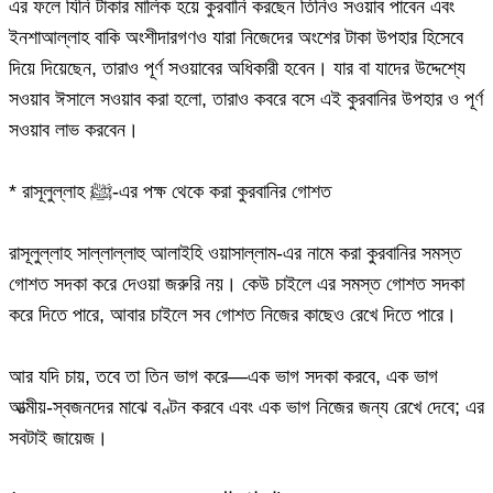
এর ফলে যিনি টাকার মালিক হয়ে কুরবানি করছেন তিনিও সওয়াব পাবেন এবং
ইনশাআল্লাহ বাকি অংশীদারগণও যারা নিজেদের অংশের টাকা উপহার হিসেবে
দিয়ে দিয়েছেন, তারাও পূর্ণ সওয়াবের অধিকারী হবেন। যার বা যাদের উদ্দেশ্যে
সওয়াব ঈসালে সওয়াব করা হলো, তারাও কবরে বসে এই কুরবানির উপহার ও পূর্ণ
সওয়াব লাভ করবেন।
* রাসূলুল্লাহ ﷺ-এর পক্ষ থেকে করা কুরবানির গোশত
রাসূলুল্লাহ সাল্লাল্লাহু আলাইহি ওয়াসাল্লাম-এর নামে করা কুরবানির সমস্ত
গোশত সদকা করে দেওয়া জরুরি নয়। কেউ চাইলে এর সমস্ত গোশত সদকা
করে দিতে পারে, আবার চাইলে সব গোশত নিজের কাছেও রেখে দিতে পারে।
আর যদি চায়, তবে তা তিন ভাগ করে—এক ভাগ সদকা করবে, এক ভাগ
আত্মীয়-স্বজনদের মাঝে বণ্টন করবে এবং এক ভাগ নিজের জন্য রেখে দেবে; এর
সবটাই জায়েজ।