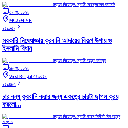
উত্তর দিয়েছেন:
মুফতী সাইদুজ্জামান কাসেমি
৩১ মে, ২০২৬
MCJ২+PVR
১৫৩৫৫১
সরকারি নিষেধাজ্ঞায় কুরবানি আদায়ের বিকল্প উপায় ও
ইসলামি বিধান
উত্তর দিয়েছেন:
মুফতী আব্দুল কাইয়ুম
১৮ মে, ২০২৬
West Bengal ৭৪৩৩৫১
১৫৩৪৮৭
চার বন্ধু কুরবানি করার জন্য একত্রে চারটা ছাগল ক্রয়
করলো...
উত্তর দিয়েছেন:
মুফতী নাঈম সিদ্দীকী বিন আব্দুস
সাত্তার