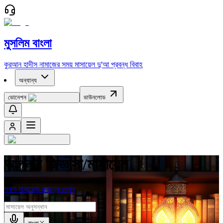
মুসলিম বাংলা
কুরআন
হাদীস
নামাজের সময়
মাসায়েল
দু'আ
প্রবন্ধ
বিবাহ
অন্যান্য
ডোনেশন
ডাউনলোড
আপনার জিজ্ঞাসা/মাসায়েল
সকল মাসায়েল একত্রে দেখুন