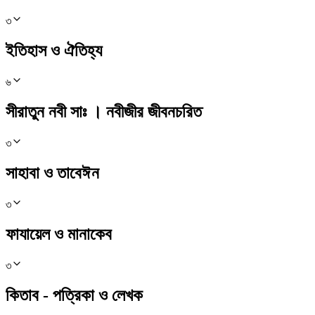
৩
ইতিহাস ও ঐতিহ্য
৬
সীরাতুন নবী সাঃ । নবীজীর জীবনচরিত
৩
সাহাবা ও তাবেঈন
৩
ফাযায়েল ও মানাকেব
৩
কিতাব - পত্রিকা ও লেখক