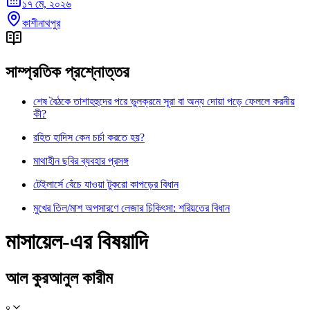
১৭ মে, ২০২৬
কাশীনাথপুর
সাম্প্রতিক প্রশ্নোত্তর
শেষ বৈঠকে তাশাহহুদের পরে ভুলক্রমে সূরা বা অন্য দোয়া পড়ে ফেললে করনীয়
কী?
রহিত হাদিস কেন চর্চা করতে হয়?
মাথাহীন ছবির ব্যবহার প্রসঙ্গ
টেইলার্সে বেঁচে যাওয়া টুকরো কাপড়ের বিধান
মুখের তিল/মাশ অপসারণে লেজার চিকিৎসা: শরিয়তের বিধান
মাসায়েল-এর বিষয়াদি
আল কুরআনুল কারীম
৪