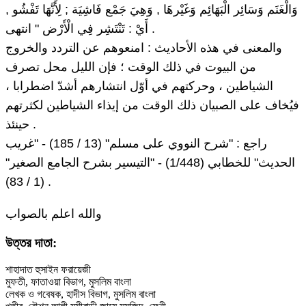
وَالْغَنَم وَسَائِر الْبَهَائِم وَغَيْرهَا , وَهِيَ جَمْع فَاشِيَة ; لِأَنَّهَا تَفْشُو ,
أَيْ : تَنْتَشِر فِي الْأَرْض " انتهى .
والمعنى في هذه الأحاديث : امنعوهم عن التردد والخروج
من البيوت في ذلك الوقت ؛ فإن الليل محل تصرف
الشياطين ، وحركتهم في أوّل انتشارهم أشدّ اضطرابا ،
فيُخاف على الصبيان ذلك الوقت من إيذاء الشياطين لكثرتهم
حينئذ .
راجع : "شرح النووي على مسلم" (13 / 185) - "غريب
الحديث" للخطابي (1/448) - "التيسير بشرح الجامع الصغير"
(1 / 83) .
والله اعلم بالصواب
উত্তর দাতা:
শাহাদাত হুসাইন ফরায়েজী
মুফতী, ফাতাওয়া বিভাগ, মুসলিম বাংলা
লেখক ও গবেষক, হাদীস বিভাগ, মুসলিম বাংলা