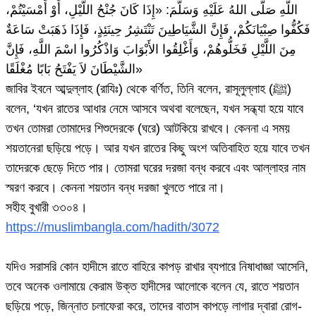
اللَّهِ صَلَّى اللهُ عَلَيْهِ وَسَلَّمَ: «إِذَا كَانَ جُنْحُ اللَّيْلِ، أَوْ أَمْسَيْتُمْ،
فَكُفُّوا صِبْيَانَكُمْ، فَإِنَّ الشَّيَاطِينَ تَنْتَشِرُ حِينَئِذٍ، فَإِذَا ذَهَبَتْ سَاعَةٌ
مِنَ اللَّيْلِ فَخَلُّوهُمْ، وَأَغْلِقُوا الأَبْوَابَ وَاذْكُرُوا اسْمَ اللَّهِ، فَإِنَّ
الشَّيْطَانَ لاَ يَفْتَحُ بَابًا مُغْلَقًا»
জাবির ইবনে আব্দুল্লাহ (রাযিঃ) থেকে বর্ণিত, তিনি বলেন, রাসূলুল্লাহ (ﷺ)
বলেন, ‘যখন রাতের আধার নেমে আসবে অথবা বলেছেন, যখন সন্ধ্যা হয়ে যাবে
তখন তোমরা তোমাদের শিশুদেরকে (ঘরে) আটকিয়ে রাখবে। কেননা এ সময়
শয়তানেরা ছড়িয়ে পড়ে। আর যখন রাতের কিছু অংশ অতিবাহিত হয়ে যাবে তখন
তাদেরকে ছেড়ে দিতে পার। তোমরা ঘরের দরজা বন্ধ করবে এবং আল্লাহর নাম
স্মরণ করবে। কেননা শয়তান বন্ধ দরজা খুলতে পারে না।
সহীহ বুখারী ৩৩০৪।
https://muslimbangla.com/hadith/3072
যদিও সরাসরি কোন হাদীসে রাতে বাহিরে কাপড় রাখার ব্যপারে নিষাধাজ্ঞা আসেনি,
তবে অনেক ওলামায়ে কেরাম উক্ত হাদীসের আলোকে বলেন যে, রাতে শয়তান
ছড়িয়ে পড়ে, জিন্নাত চলাফেরা করে, তাদের বাতাস কাপড়ে লাগার দ্বারা রোগ-