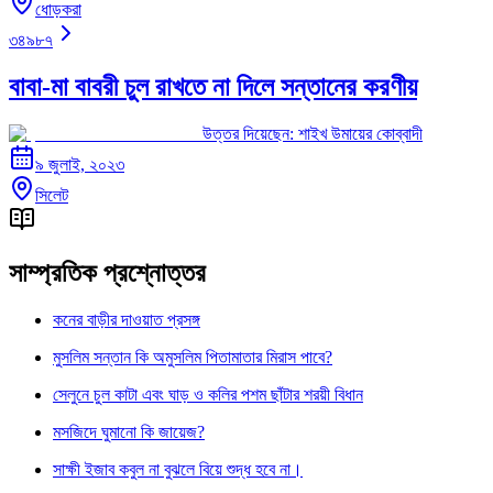
ধোড়করা
৩৪৯৮৭
বাবা-মা বাবরী চুল রাখতে না দিলে সন্তানের করণীয়
উত্তর দিয়েছেন:
শাইখ উমায়ের কোব্বাদী
৯ জুলাই, ২০২৩
সিলেট
সাম্প্রতিক প্রশ্নোত্তর
কনের বাড়ীর দাওয়াত প্রসঙ্গ
মুসলিম সন্তান কি অমুসলিম পিতামাতার মিরাস পাবে?
সেলুনে চুল কাটা এবং ঘাড় ও কলির পশম ছাঁটার শরয়ী বিধান
মসজিদে ঘুমানো কি জায়েজ?
সাক্ষী ইজাব কবুল না বুঝলে বিয়ে শুদ্ধ হবে না।