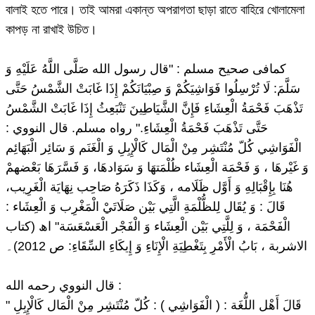
বালাই হতে পারে। তাই আমরা একান্ত অপরাগতা ছাড়া রাতে বাহিরে খোলামেলা
কাপড় না রাখাই উচিত।
کمافی صحیح مسلم : "قال رسول الله صَلَّى اللَّهُ عَلَيْهِ وَ
سَلَّمَ: لَا تُرْسِلُوا فَوَاشِيَكُمْ وَ صِبْيَانَكُمْ إِذَا غَابَتْ الشَّمْسُ حَتَّى
تَذْهَبَ فَحْمَةُ الْعِشَاءِ فَإِنَّ الشَّيَاطِينَ تَنْبَعِثُ إِذَا غَابَتْ الشَّمْسُ
حَتَّى تَذْهَبَ فَحْمَةُ الْعِشَاءِ." رواه مسلم. قال النووي :
الْفَوَاشِي كُلّ مُنْتَشِر مِنْ الْمَال كَالْإِبِلِ وَ الْغَنَم وَ سَائِر الْبَهَائِم
وَ غَيْرهَا ، وَ فَحْمَة الْعِشَاء ظُلْمَتهَا وَ سَوَادهَا، وَ فَسَّرَهَا بَعْضهمْ
هُنَا بِإِقْبَالِهِ وَ أَوَّل ظَلَامه ، وَكَذَا ذَكَرَهُ صَاحِب نِهَايَة الْغَرِيب،
قَالَ : وَ يُقَال لِلظُّلْمَةِ الَّتِي بَيْن صَلَاتَيْ الْمَغْرِب وَ الْعِشَاء :
الْفَحْمَة ، وَ لِلَّتِي بَيْن الْعِشَاء وَ الْفَجْر الْعَسْعَسَة" اھ (کتاب
الاشربة ، بَابُ الْأَمْرِ بِتَغْطِيَةِ الْإِنَاءِ وَ إِيكَاءِ السِّقَاءِ: ص 2012)۔
قال النووي رحمه الله :
" قَالَ أَهْل اللُّغَة : ( الْفَوَاشِي ) : كُلّ مُنْتَشِر مِنْ الْمَال كَالْإِبِلِ