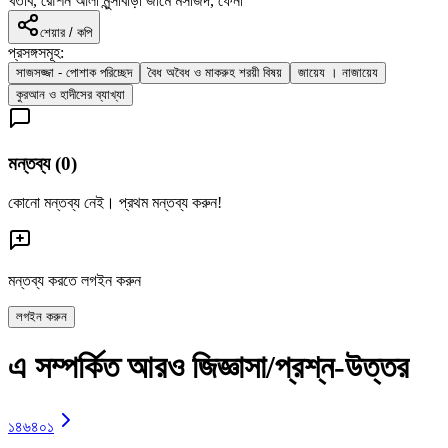
খতীব, রৌশন আলী মুন্সীবাড়ী জামে মসজিদ, ফেনী
শেয়ার / কপি
প্রসঙ্গসমূহ:
সাজসজ্জা - পোশাক পরিচ্ছেদ
বৈধ অবৈধ ও মাকরুহ শরয়ী বিষয়
জায়েয । নাজায়েয
কুরআন ও হাদীসের ব্যাখ্যা
মন্তব্য (
0
)
কোনো মন্তব্য নেই। প্রথম মন্তব্য করুন!
মন্তব্য করতে লগইন করুন
লগইন করুন
এ সম্পর্কিত আরও জিজ্ঞাসা/প্রশ্ন-উত্তর
১৪৬৪০১