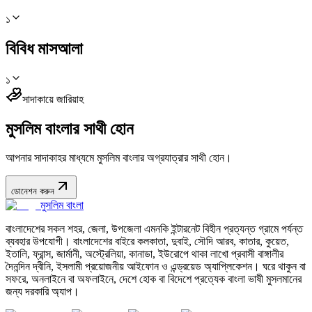
১
বিবিধ মাসআলা
১
সাদাকায়ে জারিয়াহ
মুসলিম বাংলার সাথী হোন
আপনার সাদাকাহর মাধ্যমে মুসলিম বাংলার অগ্রযাত্রার সাথী হোন।
ডোনেশন করুন
মুসলিম বাংলা
বাংলাদেশের সকল শহর, জেলা, উপজেলা এমনকি ইন্টারনেট বিহীন প্রত্যন্ত গ্রামে পর্যন্ত
ব্যবহার উপযোগী। বাংলাদেশের বাইরে কলকাতা, দুবাই, সৌদি আরব, কাতার, কুয়েত,
ইতালি, ফ্রান্স, জার্মানী, অস্ট্রেলিয়া, কানাডা, ইউরোপে থাকা লাখো প্রবাসী বাঙ্গালীর
দৈনন্দিন দ্বীনি, ইসলামী প্রয়োজনীয় আইফোন ও এন্ড্রয়েড অ্যাপ্লিকেশন। ঘরে থাকুন বা
সফরে, অনলাইনে বা অফলাইনে, দেশে হোক বা বিদেশে প্রত্যেক বাংলা ভাষী মুসলমানের
জন্য দরকারি অ্যাপ।