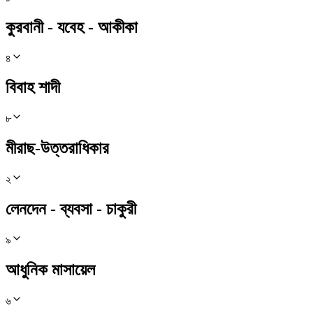
কুরবানী - যবেহ - আকীকা
৪
বিবাহ শাদী
৮
মীরাছ-উত্তরাধিকার
২
লেনদেন - ব্যবসা - চাকুরী
৯
আধুনিক মাসায়েল
৬