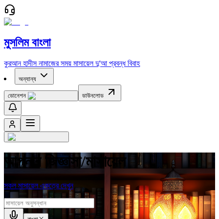
মুসলিম বাংলা
কুরআন
হাদীস
নামাজের সময়
মাসায়েল
দু'আ
প্রবন্ধ
বিবাহ
অন্যান্য
ডোনেশন
ডাউনলোড
আপনার জিজ্ঞাসা/মাসায়েল
সকল মাসায়েল একত্রে দেখুন