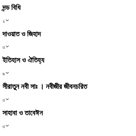
দন্ড বিধি
২
দাওয়াত ও জিহাদ
৩
ইতিহাস ও ঐতিহ্য
৬
সীরাতুন নবী সাঃ । নবীজীর জীবনচরিত
৩
সাহাবা ও তাবেঈন
৩