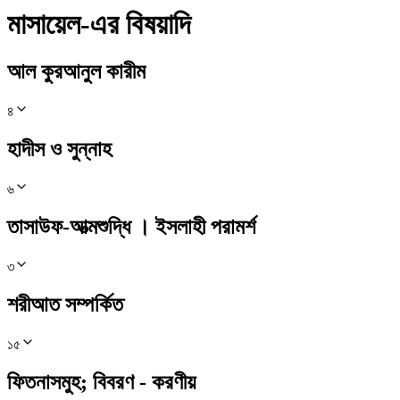
মাসায়েল-এর বিষয়াদি
আল কুরআনুল কারীম
৪
হাদীস ও সুন্নাহ
৬
তাসাউফ-আত্মশুদ্ধি । ইসলাহী পরামর্শ
৩
শরীআত সম্পর্কিত
১৫
ফিতনাসমুহ; বিবরণ - করণীয়