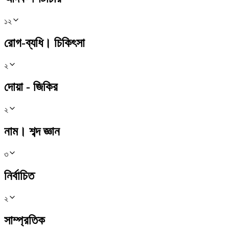
১২
রোগ-ব্যধি। চিকিৎসা
২
দোয়া - জিকির
২
নাম। শব্দ জ্ঞান
৩
নির্বাচিত
২
সাম্প্রতিক