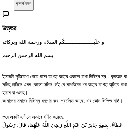
বুকমার্ক করুন
উত্তর
و علَيْــــــــــــــــــــكُم السلام ورحمة الله وبركاته
بسم الله الرحمن الرحيم
ইসলামী দৃষ্টিকোণ থেকে রাতে কাপড় বাইরে শুকাতে রাখা নিষিদ্ধ নয়। কুরআন বা
সহিহ হাদিসে এমন কোনো দলিল নেই যে মাগরিবের পর বাইরে কাপড় ঝুলিয়ে রাখা
হারাম বা গুনাহ।
আমাদের সমাজে বিভিন্ন ধরণের কথা প্রচলিত আছে, এর কোন ভিত্তি নাই।
তবে একটি হাদীসে এভাবে বর্ণিত হয়েছে,
عَطَاءٌ، سَمِعَ جَابِرَ بْنَ عَبْدِ اللَّهِ رَضِيَ اللَّهُ عَنْهُمَا، قَالَ: رَسُولُ