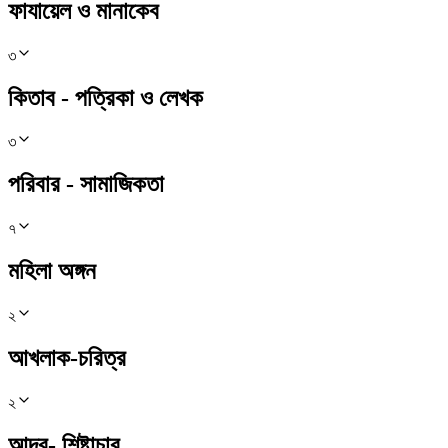
ফাযায়েল ও মানাকেব
৩
কিতাব - পত্রিকা ও লেখক
৩
পরিবার - সামাজিকতা
৭
মহিলা অঙ্গন
২
আখলাক-চরিত্র
২
আদব- শিষ্টাচার