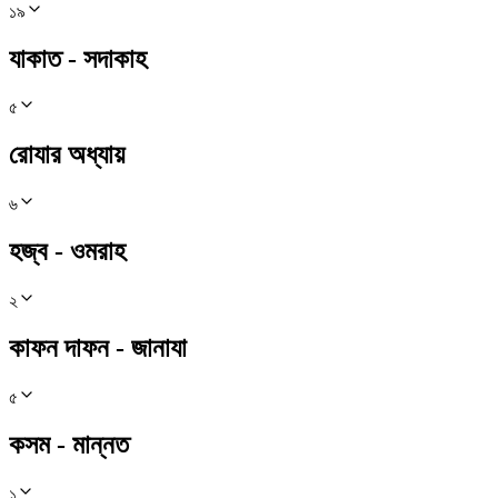
১৯
যাকাত - সদাকাহ
৫
রোযার অধ্যায়
৬
হজ্ব - ওমরাহ
২
কাফন দাফন - জানাযা
৫
কসম - মান্নত
১