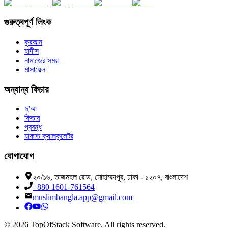
গুরুত্বপূর্ণ লিংক
কুরআন
হাদীস
নামাজের সময়
মাসায়েল
অন্যান্য ফিচার
দু'আ
কিতাব
প্রবন্ধ
যাকাত ক্যালকুলেটর
যোগাযোগ
২০/১৬, তাজমহল রোড, মোহাম্মদপুর, ঢাকা - ১২০৭, বাংলাদেশ
+880 1601-761564
muslimbangla.app@gmail.com
©
2026
TopOfStack Software. All rights reserved.