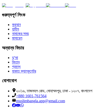
গুরুত্বপূর্ণ লিংক
কুরআন
হাদীস
নামাজের সময়
মাসায়েল
অন্যান্য ফিচার
দু'আ
কিতাব
প্রবন্ধ
যাকাত ক্যালকুলেটর
যোগাযোগ
২০/১৬, তাজমহল রোড, মোহাম্মদপুর, ঢাকা - ১২০৭, বাংলাদেশ
+880 1601-761564
muslimbangla.app@gmail.com