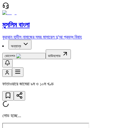
মুসলিম বাংলা
কুরআন
হাদীস
নামাজের সময়
মাসায়েল
দু'আ
প্রবন্ধ
বিবাহ
অন্যান্য
ডোনেশন
ডাউনলোড
ফাতাওয়ায়ে জামেয়া ৯ম ও ১০ম খণ্ড
লোড হচ্ছে...