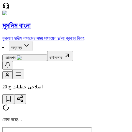
মুসলিম বাংলা
কুরআন
হাদীস
নামাজের সময়
মাসায়েল
দু'আ
প্রবন্ধ
বিবাহ
অন্যান্য
ডোনেশন
ডাউনলোড
اصلاحى خطبات ج 20
লোড হচ্ছে...