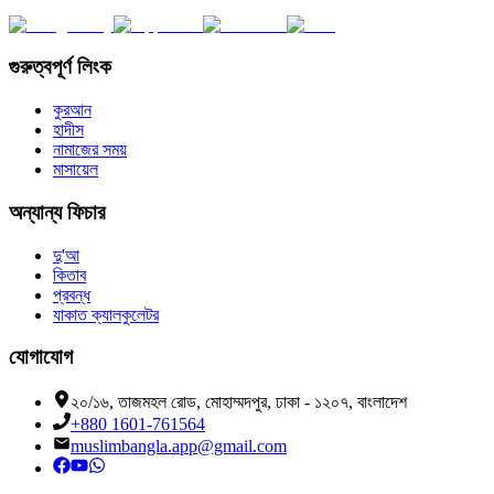
গুরুত্বপূর্ণ লিংক
কুরআন
হাদীস
নামাজের সময়
মাসায়েল
অন্যান্য ফিচার
দু'আ
কিতাব
প্রবন্ধ
যাকাত ক্যালকুলেটর
যোগাযোগ
২০/১৬, তাজমহল রোড, মোহাম্মদপুর, ঢাকা - ১২০৭, বাংলাদেশ
+880 1601-761564
muslimbangla.app@gmail.com