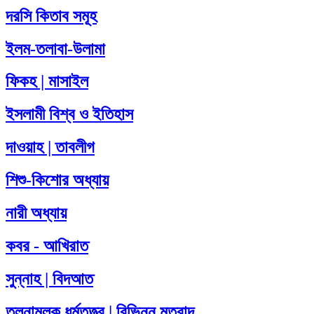
দরসি কিতাব সমূহ
ইলম-তলাবা-উলামা
ফিকহ | মাসাইল
ইসলামী বিশ্ব ও ইতিহাস
দাওয়াহ | তাবলীগ
শিশু-কিশোর অধ্যায়
নারী অধ্যায়
কবর - আখিরাত
সুন্নাহ | বিদআত
তুলনামূলক ধর্মতত্ত্ব | বিভিন্ন মতবাদ