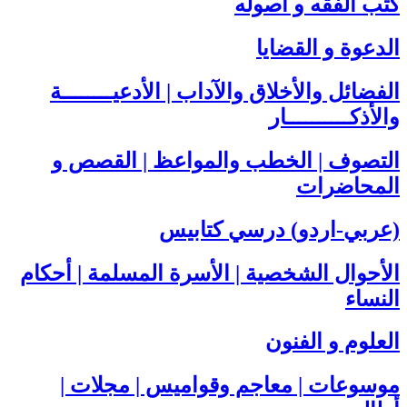
كتب الفقه و أصوله
الدعوة و القضايا
الفضائل والأخلاق والآداب | الأدعيــــــــة
والأذكــــــــــار
التصوف | الخطب والمواعظ | القصص و
المحاضرات
(عربي-اردو) درسي كتابيس
الأحوال الشخصية | الأسرة المسلمة | أحكام
النساء
العلوم و الفنون
موسوعات | معاجم وقواميس | مجلات |