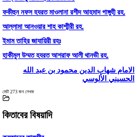
ফকীহুন নফস হযরত মাওলানা রশীদ আহমাদ গাঙ্গুহী রহ.
আল্লামা আনওয়ার শাহ কাশ্মীরী রহ.
ইমাম তাহির জাযায়িরী রহঃ
হাকীমুল উম্মত হযরত আশরাফ আলী থানভী রহ.
الامام شهاب الدين محمود بن عبد الله
الحسيني الألوسي
মোট
273
জন লেখক
কিতাবের বিষয়াদি