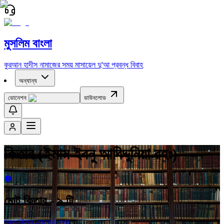
মুসলিম বাংলা
কুরআন
হাদীস
নামাজের সময়
মাসায়েল
দু'আ
প্রবন্ধ
বিবাহ
অন্যান্য
ডোনেশন
ডাউনলোড
কিতাব (ইমাম ইবনু আবিদ্দুনিয়া রহঃ)
মোট কিতাব -
৯
টি
সকল কিতাব একত্রে দেখুন