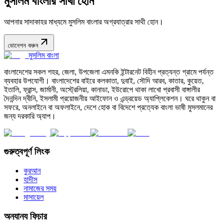
মুসলিম বাংলার সাথী হোন
আপনার সাদাকাহর মাধ্যমে মুসলিম বাংলার অগ্রযাত্রার সাথী হোন।
ডোনেশন করুন
মুসলিম বাংলা
বাংলাদেশের সকল শহর, জেলা, উপজেলা এমনকি ইন্টারনেট বিহীন প্রত্যন্ত গ্রামে পর্যন্ত
ব্যবহার উপযোগী। বাংলাদেশের বাইরে কলকাতা, দুবাই, সৌদি আরব, কাতার, কুয়েত,
ইতালি, ফ্রান্স, জার্মানী, অস্ট্রেলিয়া, কানাডা, ইউরোপে থাকা লাখো প্রবাসী বাঙ্গালীর
দৈনন্দিন দ্বীনি, ইসলামী প্রয়োজনীয় আইফোন ও এন্ড্রয়েড অ্যাপ্লিকেশন। ঘরে থাকুন বা
সফরে, অনলাইনে বা অফলাইনে, দেশে হোক বা বিদেশে প্রত্যেক বাংলা ভাষী মুসলমানের
জন্য দরকারি অ্যাপ।
গুরুত্বপূর্ণ লিংক
কুরআন
হাদীস
নামাজের সময়
মাসায়েল
অন্যান্য ফিচার