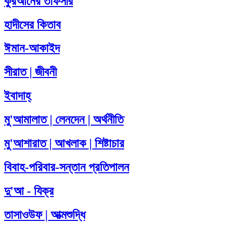
কুরআনের তাফসীর
হাদীসের কিতাব
ঈমান-আকাইদ
সীরাত | জীবনী
ইবাদাহ্
মু'আমালাত | লেনদেন | অর্থনীতি
মু'আশারাত | আখলাক | শিষ্টাচার
বিবাহ-পরিবার-সন্তান প্রতিপালন
দু'আ - যিক্‌র
তাসাওউফ | আত্মশুদ্ধি