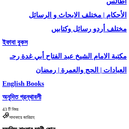
أطالس
الأحكام | مختلف الابحاث و الرسائل
مختلف أردو رسائل وکتابیں
ইফাবা বুকস
مكتبة الامام الشيخ عبد الفتاح أبي غدة رحـ
العبادات | الحج والعمرة | رمضان
English Books
অনূদিত গ্রন্থাবলী
43
টি বিষয়
সাদাকায়ে জারিয়াহ