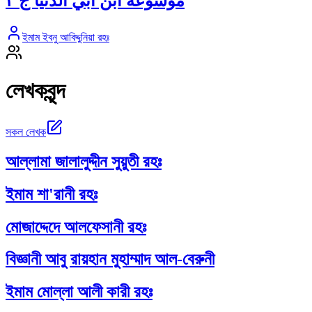
موسوعة ابن أبي الدنيا ج ٣
ইমাম ইবনু আবিদ্দুনিয়া রহঃ
লেখকবৃন্দ
সকল লেখক
আল্লামা জালালুদ্দীন সুয়ুতী রহঃ
ইমাম শা'রানী রহঃ
মোজাদ্দেদে আলফেসানী রহঃ
বিজ্ঞানী আবু রায়হান মুহাম্মাদ আল-বেরুনী
ইমাম মোল্লা আলী কারী রহঃ