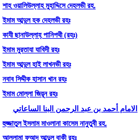
শাহ ওয়ালিউল্লাহ মুহাদ্দিসে দেহলভী রহ.
ইমাম আব্দুল হক দেহলভী রহঃ
কাযী ছানাউল্লাহ্‌ পানিপথী (রহঃ)
ইমাম মুরতাযা যাবিদী রহঃ
ইমাম আব্দুল হাই লাখনভী রহঃ
নবাব সিদ্দীক হাসান খান রহঃ
ইমাম মোল্লা জিয়ূন রহঃ
الامام أحمد بن عبد الرحمن البنا الساعاتي
হুজ্জাতুল ইসলাম মাওলানা কাসেম নানুতুবী রহ.
আল্লামা ফুআদ আব্দুল বাকী রহঃ