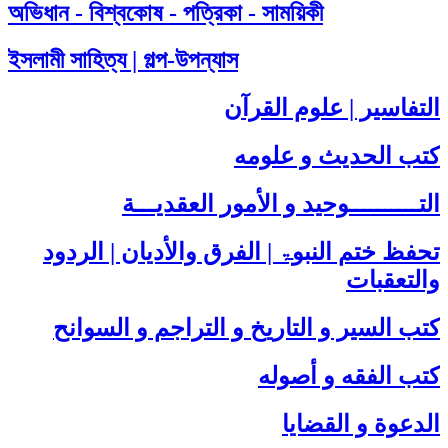
অভিধান - বিশ্বকোষ - পত্রিকা - সাময়িকী
ইসলামী সাহিত্য | গল্প-উপন্যাস
التفاسير | علوم القرآن
كتب الحديث و علومه
التــــــــــوحيد و الأمور العقديـــة
تحفظ ختم النبوۃ | الفرق والأديان | الردود
والتعقبات
كتب السير و التاريخ و التراجم و السوانح
كتب الفقه و أصوله
الدعوة و القضايا