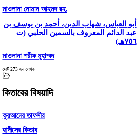
মাওলানা নোমান আহমদ রহ.
أبو العباس، شهاب الدين، أحمد بن يوسف بن
عبد الدائم المعروف بالسمين الحلبي (ت
٧٥٦هـ)
মাওলানা শরীফ মুহাম্মদ
মোট
273
জন লেখক
কিতাবের বিষয়াদি
কুরআনের তাফসীর
হাদীসের কিতাব