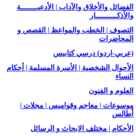
الفضائل والأخلاق والآداب | الأدعيــــــــة
والأذكــــــــــار
التصوف | الخطب والمواعظ | القصص و
المحاضرات
(عربي-اردو) درسي كتابيس
الأحوال الشخصية | الأسرة المسلمة | أحكام
النساء
العلوم و الفنون
موسوعات | معاجم وقواميس | مجلات |
أطالس
الأحكام | مختلف الابحاث و الرسائل