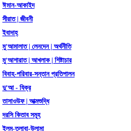
ঈমান-আকাইদ
সীরাত | জীবনী
ইবাদাহ্
মু'আমালাত | লেনদেন | অর্থনীতি
মু'আশারাত | আখলাক | শিষ্টাচার
বিবাহ-পরিবার-সন্তান প্রতিপালন
দু'আ - যিক্‌র
তাসাওউফ | আত্মশুদ্ধি
দরসি কিতাব সমূহ
ইলম-তলাবা-উলামা