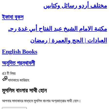
مختلف أردو رسائل وکتابیں
ইফাবা বুকস
مكتبة الامام الشيخ عبد الفتاح أبي غدة رحـ
العبادات | الحج والعمرة | رمضان
English Books
অনূদিত গ্রন্থাবলী
43
টি বিষয়
সাদাকায়ে জারিয়াহ
মুসলিম বাংলার সাথী হোন
আপনার সাদাকাহর মাধ্যমে মুসলিম বাংলার অগ্রযাত্রার সাথী হোন।