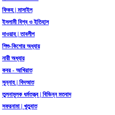
ফিকহ | মাসাইল
ইসলামী বিশ্ব ও ইতিহাস
দাওয়াহ | তাবলীগ
শিশু-কিশোর অধ্যায়
নারী অধ্যায়
কবর - আখিরাত
সুন্নাহ | বিদআত
তুলনামূলক ধর্মতত্ত্ব | বিভিন্ন মতবাদ
সফরনামা | খুতুবাত