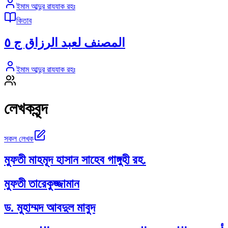
ইমাম আব্দুর রাযযাক রহঃ
কিতাব
المصنف لعبد الرزاق ج ٥
ইমাম আব্দুর রাযযাক রহঃ
লেখকবৃন্দ
সকল লেখক
মুফতী মাহমূদ হাসান সাহেব গাঙ্গুহী রহ.
মুফতী তারেকুজ্জামান
ড. মুহাম্মদ আবদুল মাবুদ