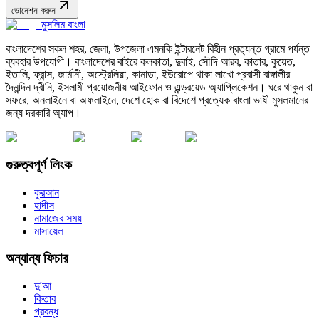
ডোনেশন করুন
মুসলিম বাংলা
বাংলাদেশের সকল শহর, জেলা, উপজেলা এমনকি ইন্টারনেট বিহীন প্রত্যন্ত গ্রামে পর্যন্ত
ব্যবহার উপযোগী। বাংলাদেশের বাইরে কলকাতা, দুবাই, সৌদি আরব, কাতার, কুয়েত,
ইতালি, ফ্রান্স, জার্মানী, অস্ট্রেলিয়া, কানাডা, ইউরোপে থাকা লাখো প্রবাসী বাঙ্গালীর
দৈনন্দিন দ্বীনি, ইসলামী প্রয়োজনীয় আইফোন ও এন্ড্রয়েড অ্যাপ্লিকেশন। ঘরে থাকুন বা
সফরে, অনলাইনে বা অফলাইনে, দেশে হোক বা বিদেশে প্রত্যেক বাংলা ভাষী মুসলমানের
জন্য দরকারি অ্যাপ।
গুরুত্বপূর্ণ লিংক
কুরআন
হাদীস
নামাজের সময়
মাসায়েল
অন্যান্য ফিচার
দু'আ
কিতাব
প্রবন্ধ