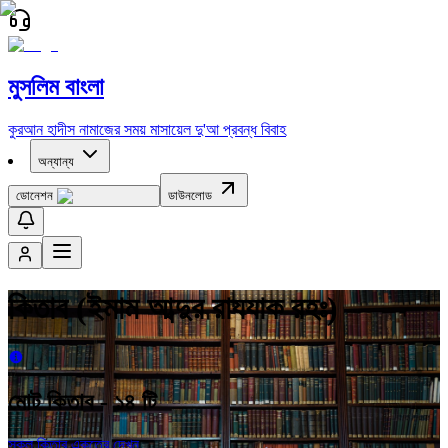
মুসলিম বাংলা
কুরআন
হাদীস
নামাজের সময়
মাসায়েল
দু'আ
প্রবন্ধ
বিবাহ
অন্যান্য
ডোনেশন
ডাউনলোড
কিতাব (ইমাম আব্দুর রাযযাক রহঃ)
মোট কিতাব -
১৪
টি
সকল কিতাব একত্রে দেখুন