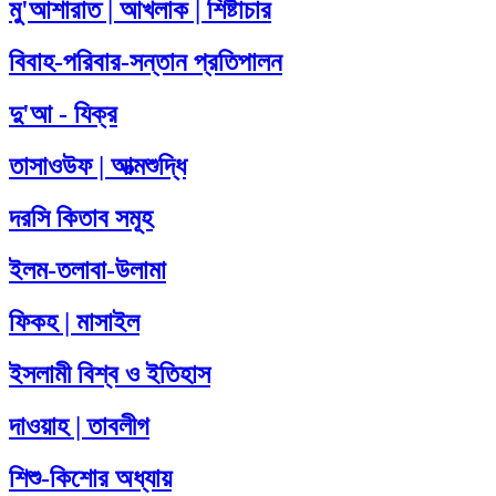
মু'আশারাত | আখলাক | শিষ্টাচার
বিবাহ-পরিবার-সন্তান প্রতিপালন
দু'আ - যিক্‌র
তাসাওউফ | আত্মশুদ্ধি
দরসি কিতাব সমূহ
ইলম-তলাবা-উলামা
ফিকহ | মাসাইল
ইসলামী বিশ্ব ও ইতিহাস
দাওয়াহ | তাবলীগ
শিশু-কিশোর অধ্যায়