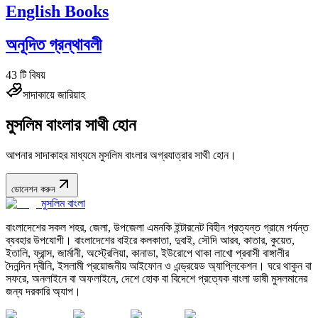
English Books
অনূদিত গ্রন্থাবলী
43
টি বিষয়
সাদাকায়ে জারিয়াহ
মুসলিম বাংলার সাথী হোন
আপনার সাদাকাহর মাধ্যমে মুসলিম বাংলার অগ্রযাত্রার সাথী হোন।
ডোনেশন করুন
মুসলিম বাংলা
বাংলাদেশের সকল শহর, জেলা, উপজেলা এমনকি ইন্টারনেট বিহীন প্রত্যন্ত গ্রামে পর্যন্ত
ব্যবহার উপযোগী। বাংলাদেশের বাইরে কলকাতা, দুবাই, সৌদি আরব, কাতার, কুয়েত,
ইতালি, ফ্রান্স, জার্মানী, অস্ট্রেলিয়া, কানাডা, ইউরোপে থাকা লাখো প্রবাসী বাঙ্গালীর
দৈনন্দিন দ্বীনি, ইসলামী প্রয়োজনীয় আইফোন ও এন্ড্রয়েড অ্যাপ্লিকেশন। ঘরে থাকুন বা
সফরে, অনলাইনে বা অফলাইনে, দেশে হোক বা বিদেশে প্রত্যেক বাংলা ভাষী মুসলমানের
জন্য দরকারি অ্যাপ।