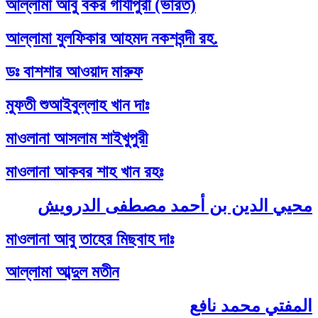
আল্লামা আবু বকর গাযীপুরী (ভারত)
আল্লামা যুলফিকার আহমদ নকশবন্দী রহ.
ডঃ বাশশার আওয়াদ মারুফ
মুফতী শুআইবুল্লাহ খান দাঃ
মাওলানা আসলাম শাইখুপুরী
মাওলানা আকবর শাহ খান রহঃ
محيي الدين بن أحمد مصطفى الدرويش
মাওলানা আবু তাহের মিছবাহ দাঃ
আল্লামা আব্দুল মতীন
المفتي محمد نافع