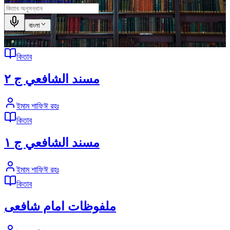
বাংলা
কিতাব
مسند الشافعي ج ٢
ইমাম শাফিঈ রহঃ
কিতাব
مسند الشافعي ج ١
ইমাম শাফিঈ রহঃ
কিতাব
ملفوظات امام شافعی