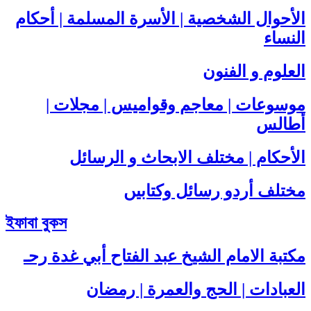
الأحوال الشخصية | الأسرة المسلمة | أحكام
النساء
العلوم و الفنون
موسوعات | معاجم وقواميس | مجلات |
أطالس
الأحكام | مختلف الابحاث و الرسائل
مختلف أردو رسائل وکتابیں
ইফাবা বুকস
مكتبة الامام الشيخ عبد الفتاح أبي غدة رحـ
العبادات | الحج والعمرة | رمضان