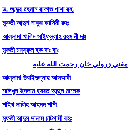
ড. আব্দুর রহমান রাফাত পাশা রহ.
মুফতী আব্দুশ শাকুর কাসিমী রহঃ
আল্লামা খালিদ সাইফুল্লাহ রহমানী দাঃ
মুফতী মনসূরুল হক দাঃ বাঃ
مفتي زرولي خان رحمت الله عليه
আল্লামা উবাইদুল্লাহ আসআদী
শাঈখুল ইসলাম হযরত আব্দুল মালেক
শাইখ সালিহ আহমদ শামী
মুফতী আব্দুস সালাম চাটগামী রহঃ