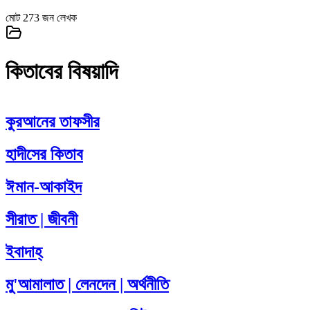
মোট
273
জন লেখক
কিতাবের বিষয়াদি
কুরআনের তাফসীর
হাদীসের কিতাব
ঈমান-আকাইদ
সীরাত | জীবনী
ইবাদাহ্
মু'আমালাত | লেনদেন | অর্থনীতি