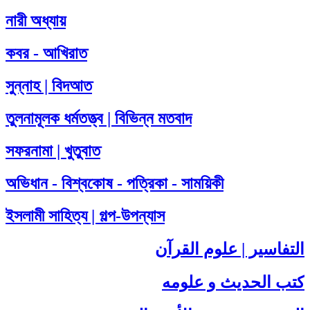
নারী অধ্যায়
কবর - আখিরাত
সুন্নাহ | বিদআত
তুলনামূলক ধর্মতত্ত্ব | বিভিন্ন মতবাদ
সফরনামা | খুতুবাত
অভিধান - বিশ্বকোষ - পত্রিকা - সাময়িকী
ইসলামী সাহিত্য | গল্প-উপন্যাস
التفاسير | علوم القرآن
كتب الحديث و علومه