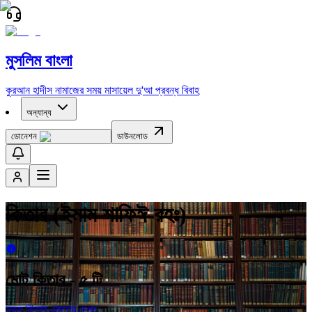
মুসলিম বাংলা
কুরআন
হাদীস
নামাজের সময়
মাসায়েল
দু'আ
প্রবন্ধ
বিবাহ
অন্যান্য
ডোনেশন
ডাউনলোড
কিতাব (ইমাম শাফিঈ রহঃ)
মোট কিতাব -
৫
টি
সকল কিতাব একত্রে দেখুন