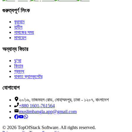
গুরুত্বপূর্ণ লিংক
কুরআন
হাদীস
নামাজের সময়
মাসায়েল
অন্যান্য ফিচার
দু'আ
কিতাব
প্রবন্ধ
যাকাত ক্যালকুলেটর
যোগাযোগ
২০/১৬, তাজমহল রোড, মোহাম্মদপুর, ঢাকা - ১২০৭, বাংলাদেশ
+880 1601-761564
muslimbangla.app@gmail.com
©
2026
TopOfStack Software. All rights reserved.