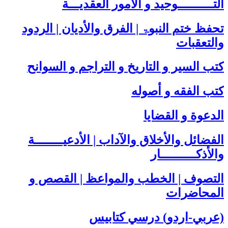
التــــــــــوحيد و الأمور العقديـــة
تحفظ ختم النبوۃ | الفرق والأديان | الردود
والتعقبات
كتب السير و التاريخ و التراجم و السوانح
كتب الفقه و أصوله
الدعوة و القضايا
الفضائل والأخلاق والآداب | الأدعيــــــــة
والأذكــــــــــار
التصوف | الخطب والمواعظ | القصص و
المحاضرات
(عربي-اردو) درسي كتابيس