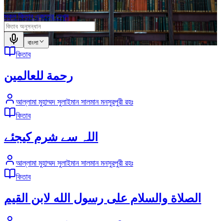
সকল কিতাব একত্রে দেখুন
বাংলা
কিতাব
رحمة للعالمين
আল্লামা মুহাম্মদ সুলাইমান সালমান মনসুরপুরী রহঃ
কিতাব
اللہ سے شرم کیجئے
আল্লামা মুহাম্মদ সুলাইমান সালমান মনসুরপুরী রহঃ
কিতাব
الصلاة والسلام على رسول الله لابن القيم