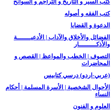
كتب السير و التاريخ و التراجم و السوانح
كتب الفقه و أصوله
الدعوة و القضايا
الفضائل والأخلاق والآداب | الأدعيــــــــة
والأذكــــــــــار
التصوف | الخطب والمواعظ | القصص و
المحاضرات
(عربي-اردو) درسي كتابيس
الأحوال الشخصية | الأسرة المسلمة | أحكام
النساء
العلوم و الفنون