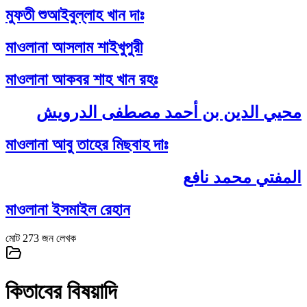
মুফতী শুআইবুল্লাহ খান দাঃ
মাওলানা আসলাম শাইখুপুরী
মাওলানা আকবর শাহ খান রহঃ
محيي الدين بن أحمد مصطفى الدرويش
মাওলানা আবু তাহের মিছবাহ দাঃ
المفتي محمد نافع
মাওলানা ইসমাইল রেহান
মোট
273
জন লেখক
কিতাবের বিষয়াদি