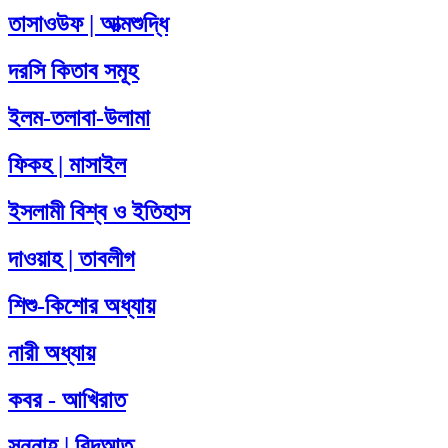
তাসাওউফ | আত্মশুদ্ধি
দরসি কিতাব সমূহ
ইলম-তলাবা-উলামা
ফিকহ | মাসাইল
ইসলামী বিশ্ব ও ইতিহাস
দাওয়াহ | তাবলীগ
শিশু-কিশোর অধ্যায়
নারী অধ্যায়
কবর - আখিরাত
সুন্নাহ | বিদআত