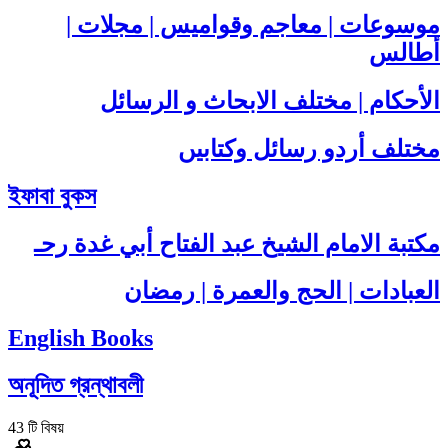
موسوعات | معاجم وقواميس | مجلات |
أطالس
الأحكام | مختلف الابحاث و الرسائل
مختلف أردو رسائل وکتابیں
ইফাবা বুকস
مكتبة الامام الشيخ عبد الفتاح أبي غدة رحـ
العبادات | الحج والعمرة | رمضان
English Books
অনূদিত গ্রন্থাবলী
43
টি বিষয়