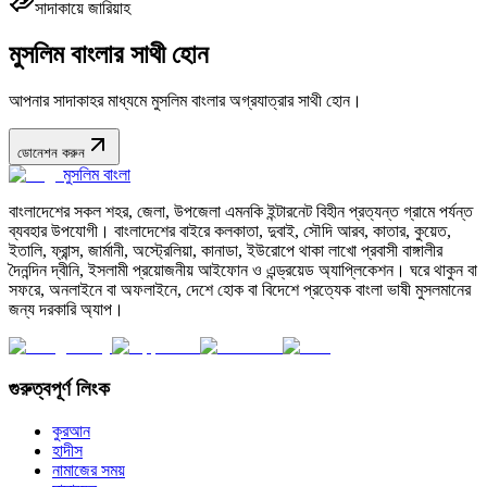
সাদাকায়ে জারিয়াহ
মুসলিম বাংলার সাথী হোন
আপনার সাদাকাহর মাধ্যমে মুসলিম বাংলার অগ্রযাত্রার সাথী হোন।
ডোনেশন করুন
মুসলিম বাংলা
বাংলাদেশের সকল শহর, জেলা, উপজেলা এমনকি ইন্টারনেট বিহীন প্রত্যন্ত গ্রামে পর্যন্ত
ব্যবহার উপযোগী। বাংলাদেশের বাইরে কলকাতা, দুবাই, সৌদি আরব, কাতার, কুয়েত,
ইতালি, ফ্রান্স, জার্মানী, অস্ট্রেলিয়া, কানাডা, ইউরোপে থাকা লাখো প্রবাসী বাঙ্গালীর
দৈনন্দিন দ্বীনি, ইসলামী প্রয়োজনীয় আইফোন ও এন্ড্রয়েড অ্যাপ্লিকেশন। ঘরে থাকুন বা
সফরে, অনলাইনে বা অফলাইনে, দেশে হোক বা বিদেশে প্রত্যেক বাংলা ভাষী মুসলমানের
জন্য দরকারি অ্যাপ।
গুরুত্বপূর্ণ লিংক
কুরআন
হাদীস
নামাজের সময়