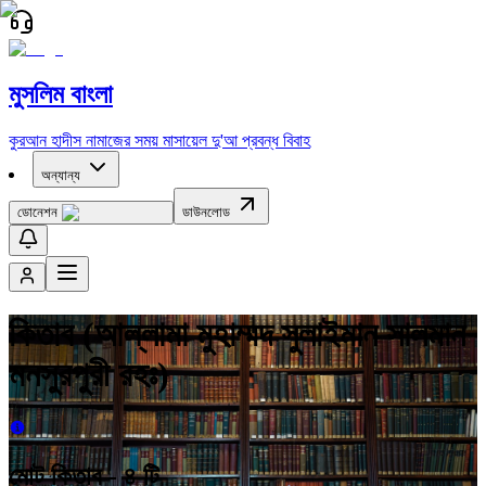
মুসলিম বাংলা
কুরআন
হাদীস
নামাজের সময়
মাসায়েল
দু'আ
প্রবন্ধ
বিবাহ
অন্যান্য
ডোনেশন
ডাউনলোড
কিতাব (আল্লামা মুহাম্মদ সুলাইমান সালমান
মনসুরপুরী রহঃ)
মোট কিতাব -
৪
টি