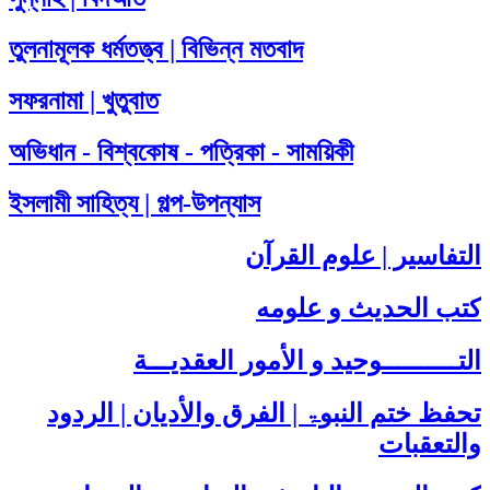
তুলনামূলক ধর্মতত্ত্ব | বিভিন্ন মতবাদ
সফরনামা | খুতুবাত
অভিধান - বিশ্বকোষ - পত্রিকা - সাময়িকী
ইসলামী সাহিত্য | গল্প-উপন্যাস
التفاسير | علوم القرآن
كتب الحديث و علومه
التــــــــــوحيد و الأمور العقديـــة
تحفظ ختم النبوۃ | الفرق والأديان | الردود
والتعقبات