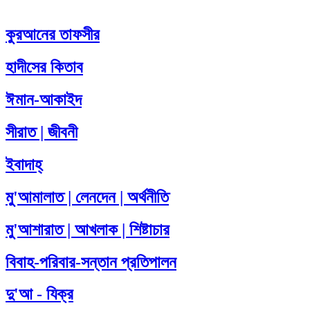
কুরআনের তাফসীর
হাদীসের কিতাব
ঈমান-আকাইদ
সীরাত | জীবনী
ইবাদাহ্
মু'আমালাত | লেনদেন | অর্থনীতি
মু'আশারাত | আখলাক | শিষ্টাচার
বিবাহ-পরিবার-সন্তান প্রতিপালন
দু'আ - যিক্‌র