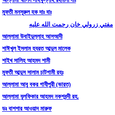
আল্লামা খালিদ সাইফুল্লাহ রহমানী দাঃ
মুফতী মনসূরুল হক দাঃ বাঃ
مفتي زرولي خان رحمت الله عليه
আল্লামা উবাইদুল্লাহ আসআদী
শাঈখুল ইসলাম হযরত আব্দুল মালেক
শাইখ সালিহ আহমদ শামী
মুফতী আব্দুস সালাম চাটগামী রহঃ
আল্লামা আবু বকর গাযীপুরী (ভারত)
আল্লামা যুলফিকার আহমদ নকশবন্দী রহ.
ডঃ বাশশার আওয়াদ মারুফ